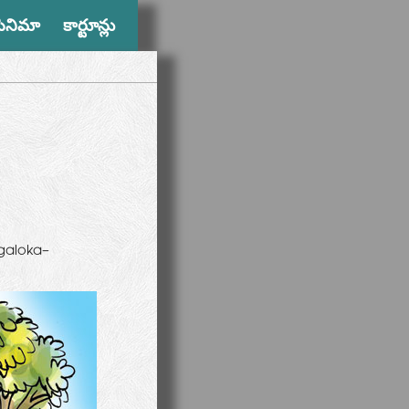
సినిమా
కార్టూన్లు
agaloka-