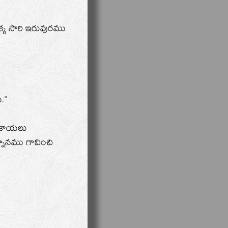
క్క సారి ఇరువురము
’’
ు కాయలు
్నానము గావించి