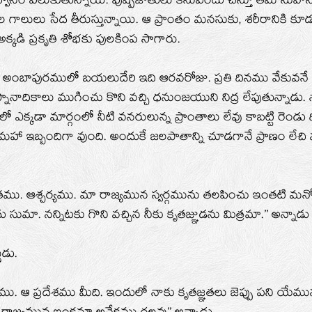
హ్వానం పలుకుతున్నాయి. పుష్పజాతులు కనువిందు చేస్తూ తమ సువ
ీతల గాలులు సేద తీరుస్తున్నాయి. ఆ ప్రాంతం మనసుకు, శరీరానికి కూ
అక్కడి ప్రకృతి శోభకు పులకింప సాగారు.
అంబాపురములో బయలుదేరి ఇది ఆరవరోజు. ప్రతి దినము వేకువనే
 స్నానాదికాలు ముగించు కొని వచ్చి ధనుంజయుని నిద్ర లేపుతున్నాడు
లో ఎక్కడా మార్గంలో నీటి వనరులున్న ప్రాంతాలు లేవు కాబట్టి రెండ
హా ఇబ్బందిగా వుంది. అందుకే జలపాతాన్ని చూడగానే ప్రాణం లేచి వచ
భుతము. ఆశ్చర్యము. మా రాజ్యమున స్వర్గమును తలపించు ఇంతటి మ
సుమా. నన్నిటకు గొని వచ్చిన నీకు కృతజ్ఞుడను మిత్రమా.’’ అన్నాడ
ుడు.
్యము. ఆ ప్రదేశము మీది. ఇందులో నాకు కృతజ్ఞతలు జెప్పు పని యేము