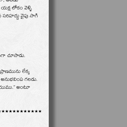
గా, అతడు
క్ష లోకం వెళ్ళి
 సరిహద్దు వైపు సాగి
చనగా చూసాడు.
ప్రాణమును లేక్క
తి అనుభవింప గలడు.
యుము.’’ అంటూ
************