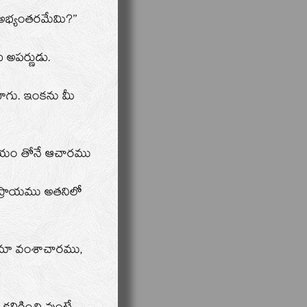
అభ్యంతరమేమి?’’
అపర్ణుడు.
బాగు. ఇంకను మీ
 భయం తోనే ఆచారము
భిప్రాయము అతనిలో
. మా వంశాచారము,