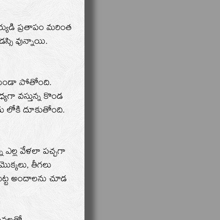
ర్యుడి ప్రతాపం మరింత
్సి వున్నాయి.
ుండా పోతోంది.
యగా వస్తున్న కొండ
 లోకి దూకుతోంది.
 ఎల్ల వేళలా పచ్చగా
 మొక్కలు, తీగలు
గుట్ట అందాలను చూడ