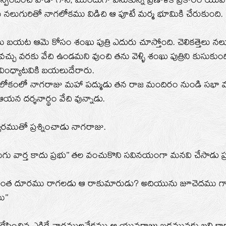
ా స్పందించే వాడో గాని, ముందుగా వేసుకున్న ప్రణాళిక ప్రకారం యు
లు నలుగురితో నాగలోకము విడిచి ఆ పూటే మర్మ భూమికి చేరుకుంది.
బయట ఆమె కోసం శంఖు పుత్రి ఎదురు చూస్తోంది. చెలికత్తెలు నలు
చ్చు వరకు వేచి ఉండమని వుంచి తను వెళ్ళి శంఖు పుత్రిని కుసుకుం
ంధ్యాటవికి బయలుదేరారు.
ోకంలో నాగరాజు మహా పద్ముడు తన రాజ మందిరం నుండి సభా మంద
 ఆయన దర్శనార్థం వేచి వున్నాడు.
్వరముతో ప్రశ్నించాడు నాగరాజు.
 వార్త కాదు ప్రభు’’ తల వంచుకొని సవినయంగా మనవి చేసాడు ప్రత
 ఎంత దూరము రాగలడు ఆ రాకుమారుడు? అదియును జూచెదము 
ు’’