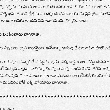
రేరేపించిన ఎగిరే నాగములనేకము ఆ యువరాజు ఖడ్గమునకు బలి కా
అగ్ని సర్పమును సంహరింపగా రుచికునకు శాప వియోచనం జరిగి తన య
వెళ్ళి భీమ శంకర క్షేత్రమును దర్శించి ధనుంజయుడు ప్రస్తుతం మాళవ
ది’’ అంటూ తనకు అందిన సమాచారమును విన్నవించాడు.
 తల పంకించాడు నాగరాజు.
 ఎర్ర బారి శ్వాస బరువైంది. ఆవేశాన్ని అదుపు చేసుకుంటూ సాలో
 గాకున్నది! చచ్చుటకే వచ్చుచున్నాడు. ఎన్ని అడ్డంకులు కల్పించిననూ 
వచ్చుచున్నాడు. రానిమ్ము వింధ్య సానువు దాటిన పిదప తగిన శాస్
మనింపుమని నా మాటగా నాగానాయకుడు నాగ కేసరికి కబురు చే
సభా మందిరంలోకి వెళ్ళి పోయాడు నాగరాజు.
**********************************