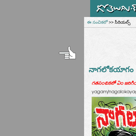
ఈ సంచికలో
>> సీరియల్స్
నాగలోకయాగం
గతసంచికలో ఏం జరిగిం
yagam/nagalokaya