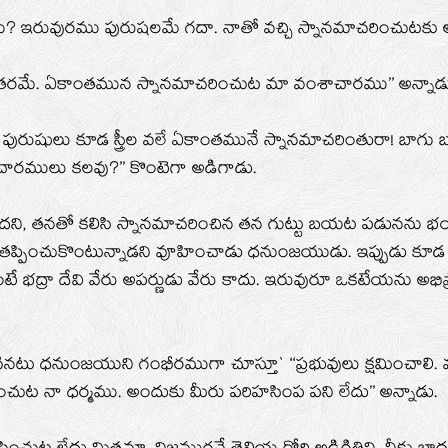
ము? ఇరువురము పురుషలమే గదా. నాతో వచ్చి స్నానమాచరించుటకు 
యంతరమే. ఏకాంతమున స్నానమాచరించుట మా వంశాచారము’’ అన్నాడు 
ురుషులు కూడ స్త్రీల వలే ఏకాంతమునే స్నానమాచరింతురా! బాగు 
రములు కలవు?’’ కొంటెగా అడిగాడు.
దని, తనతో కలిసి స్నానమాచరించిన తన గుట్టు బయట పడునను
ు తప్పించుకొంటున్నాడని వూహించాడు ధనుంజయుడు. ఇప్పుడు కూడ
ంటే భద్రా దేవి వేరు అపర్ణుడు వేరు కాదు. ఇరువురూ ఒకటేయను అ
గినటు ధనుంజయుని గంభీరముగా చూస్తూ` ‘‘ప్రభువులు క్షమించాలి
ుట నా ధర్మము. అందుకు మీరు పరిహసింప పని లేదు’’ అన్నాడు.