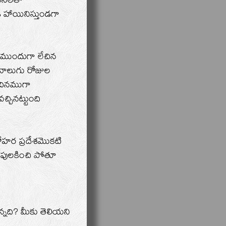
ాసనలతో
డ హాయినిస్తుండగా
 ముందుగా లేచిన
. నాలుగు రోజుల
ు దినముగా
్చినట్టుంది
నోహర ప్రదేశమొకటి
ు పులకించి పోతూ
న్నది? మీకు తెలియని