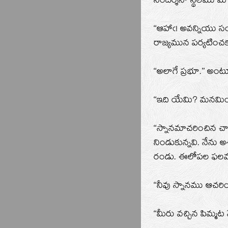
సందర్శనా స్థలము మీ
‘‘ఆహాఁ! అవన్నియు స
రాజ్యమున పర్యటించక 
‘‘అలాగే ప్రభూ.’’ అంట
‘‘ఇది యేమి? మనమిం
‘‘స్నానమాచరించిన 
నిండుకున్నవి. నేను
రండు. ఈలోపల ఫలముల
‘‘నీవు స్నానము ఆచరి
‘‘మీరు వచ్చిన పిమ్మట