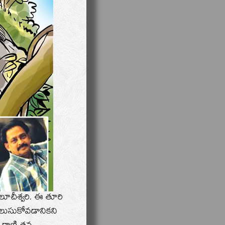
ఉలూచీశ్వరి. ఈ తూరి
లుసుకోవడానికని