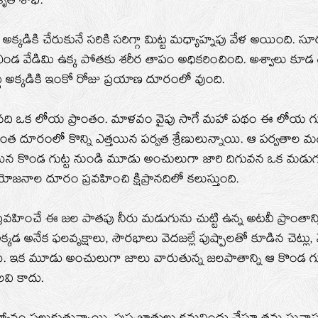
ృతి శోభ.
్కడికి చేరుకునే సరికి సరిగ్గా మిట్ట మధ్యాహ్నపు వేళ అయింది. సూ
ఎండ వేడిమి ఉక్క పోతకు శరీర తాపం అధికరించింది. అశ్వాలు కూడ డస
ు అక్కడికి ఇంకో రోజు ప్రయాణ దూరంలో వుంది.
 ఆగినది ఒక లోయ ప్రాంతం. మాళవం వైపు సాగే మహా పథం ఈ లోయ గ
త దూరంలో కొన్ని ఎత్తయిన పర్వత శ్రేణులున్నాయి. ఆ పర్వతాల మధ్
యిన కొండ గుట్ట నుండి మూడు అంచులుగా జారి దిగువన ఒక మడుగు
యోజనాల దూరం ప్రవహించి క్షిప్రానదిలో కలుస్తుంది.
్రవహించే ఈ జల పాతపు నీరు మడుగును చుట్టి ఉన్న అటవీ ప్రాంతాన్ని
్కడ అనేక ఫలవృక్షాలు, సౌరభాలు వెదజల్లే పుష్పాలతో కూడిన చెట్లు,
ాయి. ఇక మూడు అంచులుగా జాలు వారుతున్న జలపాతాన్ని ఆ కొండ 
లవి కాదు.