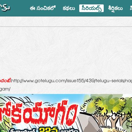
ఈ సంచికలో
కథలు
సీరియల్స్
శీర్షికలు
http://www.gotelugu.com/issue155/439/telugu-serials/n
దంటే.
gam/