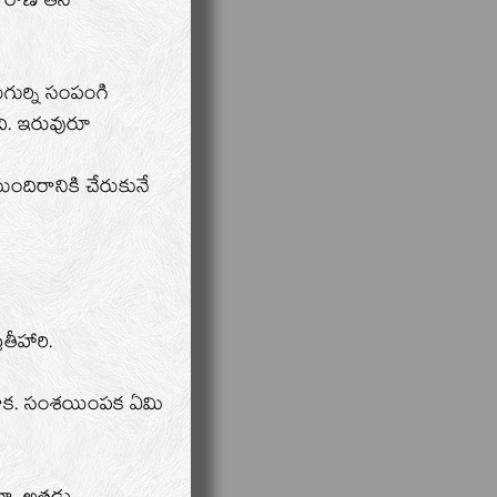
వ రాణి తన
గుర్ని సంపంగి
ది. ఇరువురూ
ిరానికి చేరుకునే
ీహారి.
గాక. సంశయింపక ఏమి