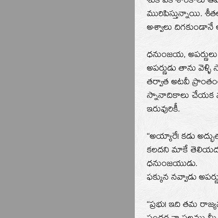
శుక పిక శారికాలు ఆ
మురిపిస్తున్నాయి. శ
అశ్వాలు దిగకుండానే 
ధనుంజయ, అపర్ణులు 
అపర్ణుడు తాను వెళ్ళి
తర్వాత అటవీ ప్రాంతం
స్నానాదికాలు చేయక మ
ఇరువురికీ.
‘‘అయ్యారే! కడు అద్
కలదని మాకే తెలియదు 
ధనుంజయుడు.
ఫక్కున నవ్వాడు అపర్ణ
‘‘ప్రభు! ఇది తమ రాజ