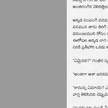
తెలిస్తే నాగరాజు ఎల
అంతరంగిక చెలికత్తె
అక్కడ సంపంగి వనము 
వనమున తాను తిరిగి వ
ధనుంజయుని కోసం వి
ఈలోపల అక్కడ నాగ ల
సరికి ప్రతీహారి ఒకడు
‘‘ఏమైనది?’’ గంభీర స
‘‘అంతగా ఆశా జనకమగు
‘‘కానున్న ఏమాయె?
వార్త తెలిసినది చెప్పుమ