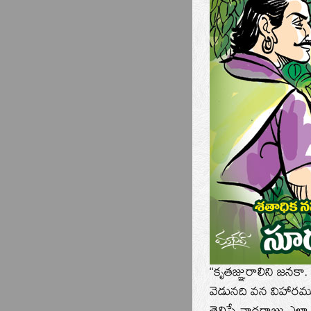
‘‘కృతజ్ఞురాలిని జనకా
వెడునది వన విహారమ