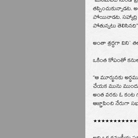
‘‘మనమిచట నుండి ప్
తప్పించుకున్నాడట. 
పోయినాడట. సహ్యాద్రి 
పోతున్నటు తెలిసిన
అంతా శ్రద్ధగా విని`
ఒకింత కోపంతో కనులు
‘‘ఆ మూర్ఖునకు అర్థము
చేయక మును ముందుకే 
అంత వరకు ఓ కంట గ
ఆజ్ఞాపించి నేరుగా 
***********