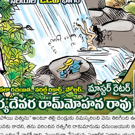
. పోయి వత్తును’’ అంటూ తల్లి దండ్రుకు నమస్కరించి వెను తిరిగింది 
ునకు కాదని, తను వరించిన రత్నగిరి రాకుమారుడు ధనుంజయుని క