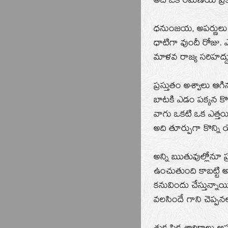
అది ఒక రమణీయ ప్రక
ధనుంజయ, అపర్ణులు అక
ధాటిగా వుందీ రోజు. 
మాళవ రాజ్య సరిహద్ద
ప్రస్తుతం అశ్వాలు
బాటకి ఎడం పక్కన కొం
వాగు ఒకటి ఒక ఎత్త
అది తూర్పుగా కొన్ని 
అన్ని ఋతువుల్లోనూ ప
ఉంచుతుంది కాబట్టి అక
కనువిందు చేస్తున్న
వలసిందే గాని చెప్పన