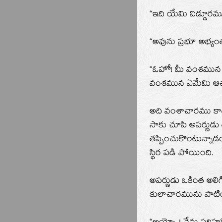
‘‘ఇది యేమి విడ్డూర
‘‘అవును ప్రభూ అభ్
‘‘ఓహో! మీ వంశమున ప
వంశమున ఏమేమి ఆచా
అది వంశాచారము కా
సాకు చూపి అపర్ణుడ
తప్పించుకొంటున్నాడ
స్థిర పడి పోయింది.
అపర్ణుడు ఒకింత అలి
కులాచారమును పాటించ