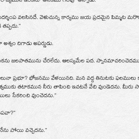
 రాజ్యమున ఇంకనూ అనేకము గలవు’’ అన్నాడు.
ందర్శింప వలసినదే. వెళుచున్న కార్యము జయ ప్రదమైన పిమ్మట మరొ
తప్పదు.’’
ూ అశ్వం దిగాడు అపర్ణుడు.
కను జలపాతమును చేరలేదు. ఆలస్యమేల పద. స్నానమాచరించెదము.
చాలునా ప్రభూ? భోజనము వేళయినది. మన వద్ద తినుటకు ఫలముల
 అశ్వముకు తటాకమున నీరు తాపించి ఇచటనే వేచి వుండెదను. మీరు స
ు సేకరించి వుంచెదను.’’
ంపవా?’’
 నేను పోయి వచ్చెదను.’’