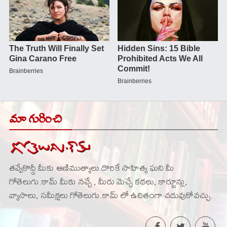
మా గురించి
తవ్వేకొద్దీ మీకు ఆణిముత్యాలు దొరికే సాహిత్య ఘని మీ
గోతెలుగు.కామ్ మీకు నచ్చే , మీరు మెచ్చే కథలు, కార్టూన్లు,
వ్యాసాలు, సమీక్షలు గోతెలుగు.కామ్ లో ఉచితంగా చదువుకోవచ్చు.