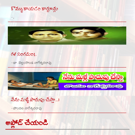
కొమ్ముకాయడం కార్టూన్లు
- ,
గళ సంగమం1.
- డా. బెల్లంకొండ నాగేశ్వరరావు
నేను మళ్ళీ పొదుపు చేస్తా...!
- బొందల నాగేశ్వరరావు
అప్లోడ్ చేయండి