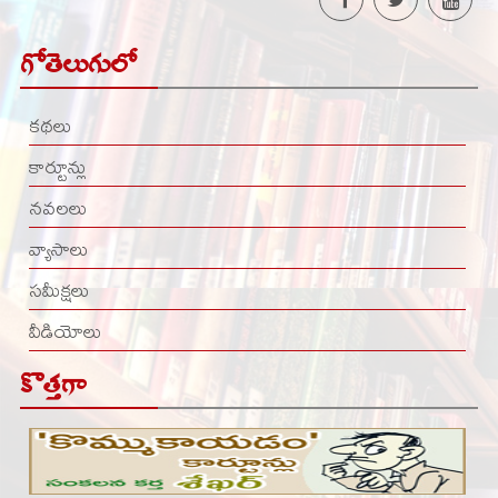
గోతెలుగులో
కథలు
కార్టూన్లు
నవలలు
వ్యాసాలు
సమీక్షలు
వీడియోలు
కొత్తగా