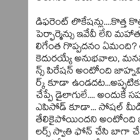
డిఫరెంట్ లొకేషన్లు....కొత్త క
పెర్ఫార్మెన్సు ఇవేవీ లేని మహ
లిగేంత గొప్పదనం ఏమంది?
కెదురయ్యే అనుభవాలు, మనను
న్స్ పిరేషన్ అంటోంది జాహ్నవి..
ర్క్ కూడా ఉండదట...అప్పటిక
చేప్పే డైలాగులే.... అందుకే
ఎపిసోడ్ కూడా... సోషల్ మీ
తేలికైపోయిందని అంటోంది జా
లర్స్ స్వాతి ఫోన్ చేసి బాగా