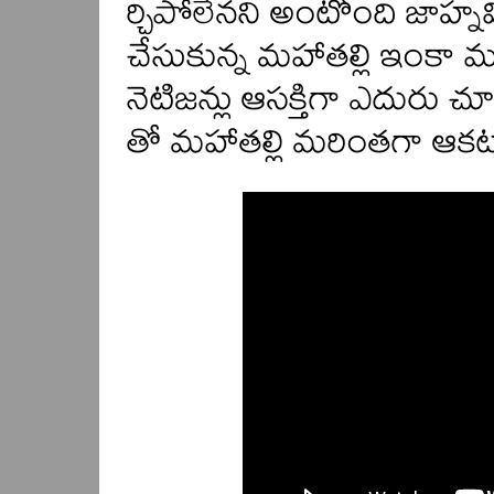
ర్చిపోలేనని అంటోంది జాహ్నవి.
చేసుకున్న మహాతల్లి ఇంకా
నెటిజన్లు ఆసక్తిగా ఎదురు చూస
తో మహాతల్లి మరింతగా ఆకట్టు