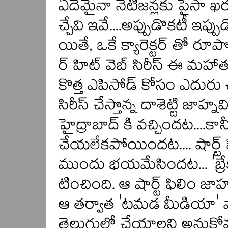
ఏదేమైనా నెటిజన్లకు పైసా ఖ
చ్చేవి ఇవే....అప్పుడొకటీ ఇప్ప
యితే, ఒకే క్యారెక్టర్ తో రూ
ర్ హిట్ వెబ్ సిరీస్ ఈ మహా
కొత్త ఎపిసోడ్ కోసం ఎదురు 
సిరీస్ చేస్తొన్న దాశెట్టి జా
హైద్రాబాద్ కి వచ్చిందట....
చేయలేకపోయిందట.... షార్ట్ 
ముందు భయమేసిందట... 'బ్రేకప
టించింది. ఆ షార్ట్ ఫిలిం జాహ్న
ఆ తర్వాత 'టమడ మీడియా' వా
తెలుగులో చేయాలని అనుకోవ