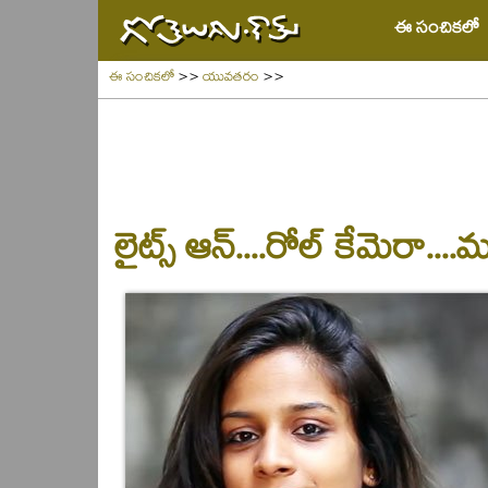
ఈ సంచికలో
ఈ సంచికలో
>>
యువతరం
>>
లైట్స్ ఆన్....రోల్ కేమెరా....మ