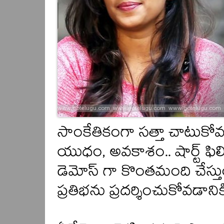
సాంకేతికంగా సత్తా చాటుకోవ
యుధం, అవకాశం.. షార్ట్ ఫిలి
డెమోస్ గా కొంతమంది చేస్తు
ప్రతిభను ప్రదర్శించుకోవడానిక