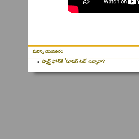
మరిన్ని యువతరం
స్మార్ట్‌ ఫోన్‌కి 'సూపర్‌ టచ్‌' ఇచ్చారా?