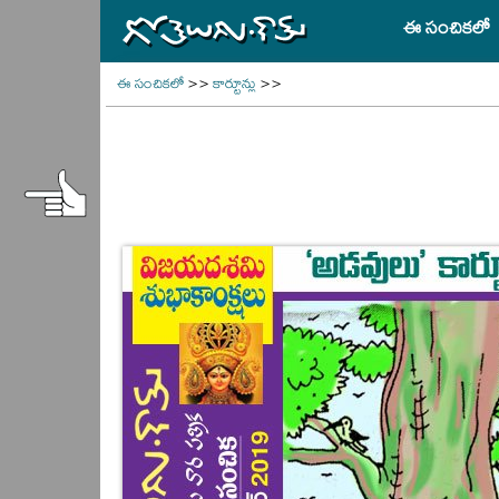
ఈ సంచికలో
ఈ సంచికలో
>>
కార్టూన్లు
>>