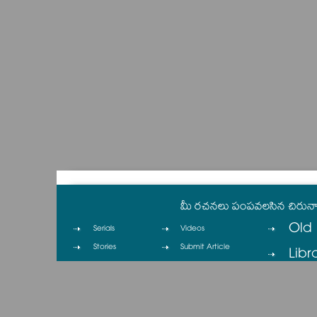
మీ రచనలు పంపవలసిన చిరున
Old 
Serials
Videos
Stories
Submit Article
Libr
Columns
Contact
Cinema
Privacy Policy
Cartoons