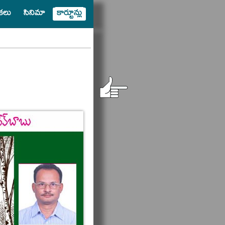
షికలు
సినిమా
కార్టూన్లు