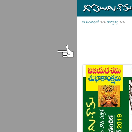
ఈ సంచికలో
>>
కార్టూన్లు
>>