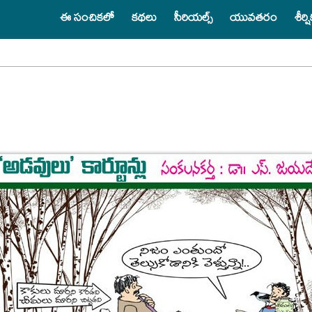
ఈ సంచికలో
కథలు
సీరియల్స్
యువతరం
శీర్