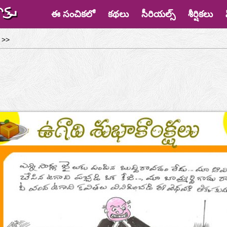
ఈ సంచికలో
కథలు
సీరియల్స్
శీర్షికలు
>>