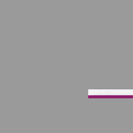
మీ 
Serials
Stories
Columns