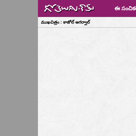
ఈ సంచిక
ముఖచిత్రం : కాజోల్ అగర్వాల్