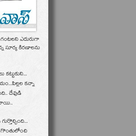
ి గంటలని ఎదురుగా
ున్న సూర్య కిరణాలను
ు కట్టుకుని...
యం...పిల్లల కన్నా
ి.. దేవుడి
చాయి..
్తొచ్చింది...
ి గొంతులోంచి