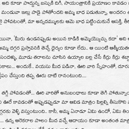
ికి, అది కూడా పొద్దున్న బస్సుకి దిగి, సాయంత్రానికి ప్రయాణం కావడం
ద్ద మండువా ఇల్లు పాడై పోతోందని అమ్మ బాధ పడుతున్నా, అందరం
టిలై పోవటంతో, మా అన్నదమ్ములకు ఆమె బాధ పట్టించుకునే ఆసక్తి, తీ
రయినా, 'మీరు ఉండనప్పుడు అయిన కాడికి అమ్మెయ్యొచ్చు కదా' అన
్మ దగ్గర ప్రస్తావనకి తెచ్చే ధైర్యం కూడా లేదు.. ఆ యింటి ఆత్మీయ
 సందళ్ళు, మూడు తరాలను చూసిన ఉయ్యాల బల్ల చేసే కిర్రు కిర్రు శబ్ద
ాపకాలు... అందుకే.. వయసు మీద పడినా, ఊరి వారి స్నేహంతో, దూ
పం చేస్తుంది తప్ప ఊరు దాటి రానంటుంది....
గ్గి పోవడంతో... ఊరి వారితో అనుబంధాలు కూడా తెగి పోతున్నా
్లోని ఊరే కావడంతో అప్పుడప్పుడూ మా ఆవిడ మాత్రం పిల్లల్ని తీసుక
్గరకు వెళ్ళి వస్తుంటుంది.. కానీ, అమ్మ ఏనాడూ ఏమి ఉందో, ఏమి తింద
దు... ఉన్న ఆరెకరాల పొలం మీద వచ్చే ఆదాయం కూడా అంతంత మాత్ర