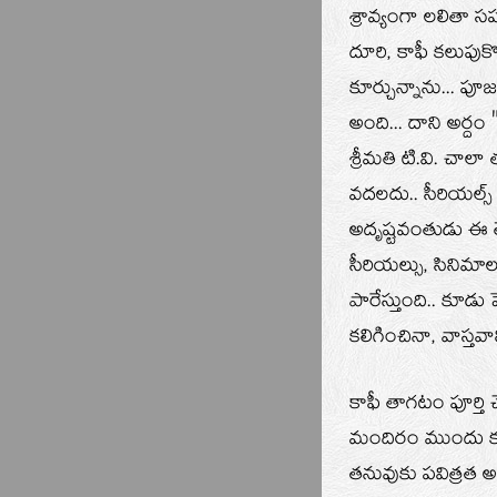
శ్రావ్యంగా లలితా 
దూరి, కాఫీ కలుపుకొ
కూర్చున్నాను... ప
అంది... దాని అర్దం
శ్రీమతి టి.వి. చాలా
వదలదు.. సీరియల్స్ 
అదృష్టవంతుడు ఈ 
సీరియల్సు, సినిమా
పారేస్తుంది.. కూడ
కలిగించినా, వాస్త
కాఫీ తాగటం పూర్తి 
మందిరం ముందు కూర
తనువుకు పవిత్రత అప