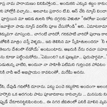
సహస్ర నామ పారాయణం వినిపిస్తోంది... అందుకని ఎక్కువ శబ్దం కాకుం
ని హాల్లోకి వచ్చాను... అలవాటు ప్రకారం టి.వి. ఆన్ చేసి న్యూస్ వ
ూజ పూర్తయిన మా ఆవిడ తులసి కోట దగ్గరకు వెళుతూ "ఈరోజు పండగ... 
 "ఇవాళైనా పాడు న్యూస్ వదిలేసి పూజ చేసుకోండి" అని.. ఏమాటకామాటే
 తక్కువగా చూస్తుంది... చాగంటి వారిదో, గరికపాటి వారిదో పురాణ కాలక
జోలికి మాత్రం చస్తే వెళ్ళదు... ఇది తెలిసిన మా స్నేహితులందరూ 'న
తెలుగు దేశంలొ లేడోయ్' అంటుంటారు. ఆఖరుకి నేను రచనా సహ
లను కూడా పట్టించుకోదు...'ఏముంది? ఒక పుణ్యమా... పురుషార్దమా...
ు పెడుతున్న వాటిని, అందునా నా సాహితీ పటిమని గుర్తించక పోవటం 
వానికి నాదీ అదే అభిప్రాయం కావటంతో.. మరేమీ అనను.
చేసి, దేవుడి గదిలోకి దూరాను. పట్టు పంచె కట్టుకొని అందంగా అలంక
్చొని ఒక అరగంట పాటు పూజాదికాలు కానిచ్చాను ... మనసుకు ని
్పుడే చేకూరినట్టనిపించింది... ఈ నగర జీవితంలో పనికి మాలిన వ్యవ