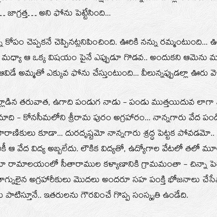
్రత్త… అని ఫోను పెట్టేసింది...
కోపం చెప్పకనే చెప్పినట్లనిపించింది. ఊరికి నన్ను రమ్మంటుంది...
రి మధ్యా ఆ ఒక్క విషయం పైనే ఎప్పుడూ గొడవ.. అందుకని ఆమెను మా
ిడే అమ్మతో ఎక్కువ ఫోను చేస్తుంటుంది... వీలున్నప్పుడల్లా ఊరు వెళ్
లాడిన తరువాత, ఉగాది పండుగ నాడు - పండు ముత్తయిదువ లాగా 
 మాది - కోనసీమలోని శ్రీరామ పురం అగ్రహారం... నాన్నగారు వేద పం
ౌరాణికులు కూడా... దురదృష్టమో నాన్నగారు శ్రద్ధ పెట్టక పోవడమో.
ికీ ఆ వేద విద్య అబ్బలేదు. లౌకిక విద్యతో, ఉద్యోగాల వేటలో తలో మూల
మా రామాలయంలో సీతారాముల కళ్యాణానికి గ్రామమంతా - చిన్నా పెద్
తాగ్నులైన అగ్రహారీకులు మొదలు అందరూ సహ పంక్తి భోజనాలు చేసే
పాటిస్తూనే.. ఇతరులను గౌరవించే గొప్ప సంస్కృతి ఉండేది.