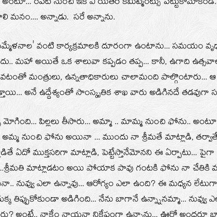
ంటూ... రేపటి నుంచీ ఇక ఏ యితర కమిట్మెంట్సు పెట్టుకోమాకండి... స్
ి మనం.... అన్నాడు. సరే అన్నాను.
మ్మేళనాల' వంటి కార్యక్రమాలకి దూరంగా ఉంటాను... సమయం వృధా...
.. మహా అయితే ఒక శాలువా కప్పడం తప్ప... కానీ, ఉగాది ఉత్సవ
కావటంతో మంత్రులు, ఉన్నతాధికారులు చాలామంది పాల్గొంటారు... 
యి... అనే ఉద్దేశ్యంతో సాంస్కృతిక శాఖ వారు అడిగినదే తడవుగా సర
ోగింది... పిల్లలు తీసారు... అమ్మా .. మామ్మ నుంచి ఫోను.. అంటూ 
అమ్మ నుంచి ఫోను అయినా ... ముందు నా శ్రీమతే మాట్లాడి, తర్వాతే 
తే ఏదో ముక్తసరిగా మాట్లాడి, పెట్టేస్తానేమోనని ఈ ఏర్పాటు... పైగా 
...శ్రీమతి మాట్లాడటం అయి పోయాక పావు గంటకి ఫోను నా చేతికి వచ్
ా.. నువ్వు ఎలా ఉన్నావు... ఆరోగ్యం ఎలా ఉంది? ఈ మధ్యన లేటుగా 
ుక్క తిప్పుకోకుండా అడిగింది... నేను బాగానే ఉన్న్నానమ్మా... నువ్వు ఎ
? అంటే.. నాకేం నాయనా నిక్షేపంగా ఉన్నాను... ఊర్లో అందరూ బాగ