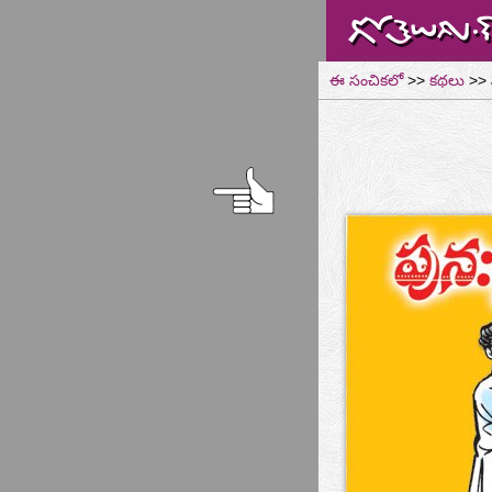
ఈ సంచికలో
>>
కథలు
>> ప