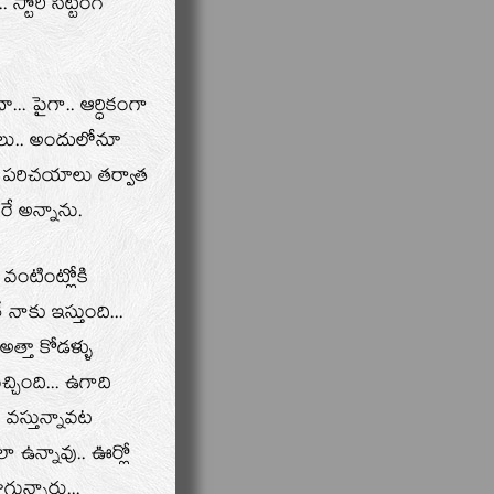
టోరీ సిట్టింగ్
 పైగా.. ఆర్ధికంగా
ాలు.. అందులోనూ
ఆ పరిచయాలు తర్వాత
ే అన్నాను.
వంటింట్లోకి
నాకు ఇస్తుంది...
అత్తా కోడళ్ళు
చింది... ఉగాది
వస్తున్నావట
లా ఉన్నావు.. ఊర్లో
ున్నారు...