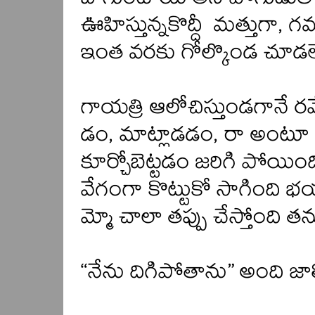
బాగుంటాయి అని పోగుడుతాడ
ఊహిస్తున్నకొద్దీ మత్తుగా, గమ
ఇంత వరకు గోల్కొండ చూడలే
గాయత్రి ఆలోచిస్తుండగానే ర
డం, మాట్లాడడం, రా అంటూ గ
కూర్చోబెట్టడం జరిగి పోయిం
వేగంగా కొట్టుకో సాగింది భయం
మ్మో చాలా తప్పు చేస్తోంది తన
“నేను దిగిపోతాను” అంది జాల