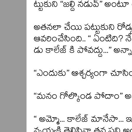
ట్టుకుని “జల్ది నడువ్” అంటూ
అతనలా చేయి పట్టుకుని రోడ్డు
ఆవరించేసింది.. “ ఏంటిది? నేన
డు కాలేజ్ కి పోవద్దు...” అన్న
“ఎందుకు” ఆశ్చర్యంగా చూసిం
“మనం గోల్కొండ పోదాం” అన్
“ అమ్మో... కాలేజ్ మానేసా... 