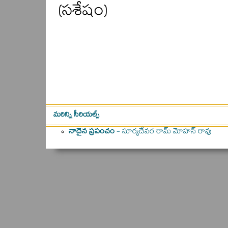
(సశేషం)
మరిన్ని సీరియల్స్
నాదైన ప్రపంచం
- సూర్యదేవర రామ్ మోహన్ రావు