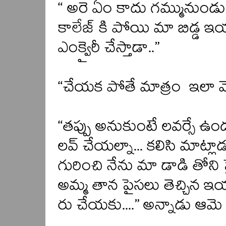
“ అరె ఏం కాదు గమ్మునుండు..
కాలేజ్ కి పోయి మా బిడ్డ ఇయ
ఎంక్వైరీ చేస్తాడా..”
“చేయక పోతే మాత్రం ఇలా వెళ
“తప్పు అనుకుంటే లవర్సే ఉండ
లవ్ చేయల్నా... కలిసి మాట్లా
గురించి నేను మా డాడి తోని 
అమ్మ తాన పైసలు తెచ్చిన ఇ
రు చేయకు....” అన్నాడు ఆమె 