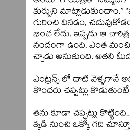
అంటూ గాయత్రితో నెమ్మదిగా 
కుర్చుని మాట్లాడుకుందాం.” 
గురించి వినడం, చదువుకోడ
భించ లేదు. ఇప్పడు ఆ చారిత్
నందంగా ఉంది. ఎంత మంచి వ
చ్చాడు అనుకుంది. అతని మీద
ఎంట్రన్స్ లో దాటి వెళ్ళగానే
కొందరు చప్పట్లు కొడుతుంటే
తను కూడా చప్పట్లు కొట్టింది
క్కడి నుంచి ఒక్కో గది చూస్తూ