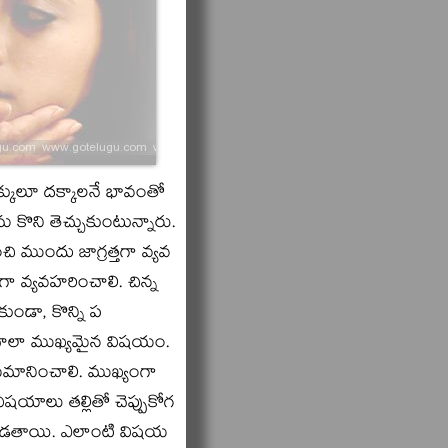
హక్కులూ దక్కాలనే భావంతో
 కొని తెచ్చుకుంటున్నారు.
ి ముందు జాగ్రత్తగా వ్యవ
గా వ్యవహరించాలి. చిన్న
ుండా, కొన్ని ప
ి చాలా ముఖ్యమైన విషయం.
మానించాలి. ముఖ్యంగా
విషయాలు తల్లితో చెప్పుకోగ
ాధ్యపడతాయి. ఎలాంటి విషయ