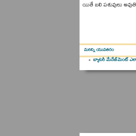
యితే బలి పశువులు అవుతోంద
మరిన్ని యువతరం
బ్యాటరీ మేనేజ్‌మెంట్‌ ఎల