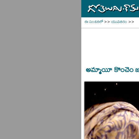
ఈ సంచికలో
>>
యువతరం
>>
అమ్మాయీ కొంచెం జా