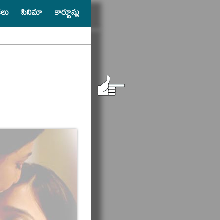
ికలు
సినిమా
కార్టూన్లు