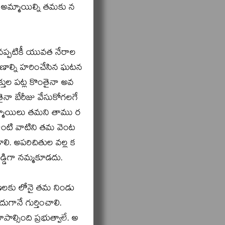
ూ అమ్మాయిల్ని తమకు న
ప్పటికీ యువత నేరాల
్రాణాల్ని హరించేసిన ఘటన
్తుల పట్ల కొంతైనా అవ
నా బేరీజు వేసుకోగలగే
అమ్మాయిలు తమని తాము ర
ి. అలాంటి వాటిని తమ వెంట
లి. అపరిచితుల వల్ల క
డ్డిగా నమ్మకూడదు.
షణలకు లోనై తమ నిండు
దుగానే గుర్తించాలి.
ల్సింది ప్రభుత్వాలే. అ