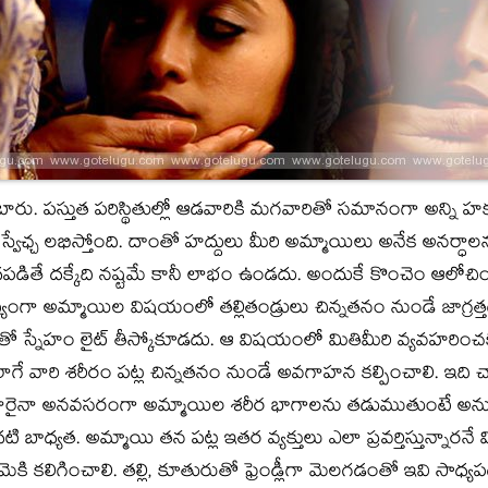
అంటారు. పస్తుత పరిస్థితుల్లో ఆడవారికి మగవారితో సమానంగా అన్ని 
వేఛ్చ లభిస్తోంది. దాంతో హద్దులు మీరి అమ్మాయిలు అనేక అనర్ధాలను
డితే దక్కేది నష్టమే కానీ లాభం ఉండదు. అందుకే కొంచెం ఆలోచించ
్యంగా అమ్మాయిల విషయంలో తల్లితండ్రులు చిన్నతనం నుండే జాగ్రత్త
లతో స్నేహం లైట్‌ తీస్కోకూడదు. ఆ విషయంలో మితిమీరి వ్యవహరించక
ాగే వారి శరీరం పట్ల చిన్నతనం నుండే అవగాహన కల్పించాలి. ఇద
నివారైనా అనవసరంగా అమ్మాయిల శరీర భాగాలను తడుముతుంటే అను
బాధ్యత. అమ్మాయి తన పట్ల ఇతర వ్యక్తులు ఎలా ప్రవర్తిస్తున్నారనే 
 ఆమెకి కలిగించాలి. తల్లి, కూతురుతో ఫ్రెండ్లీగా మెలగడంతో ఇవి స