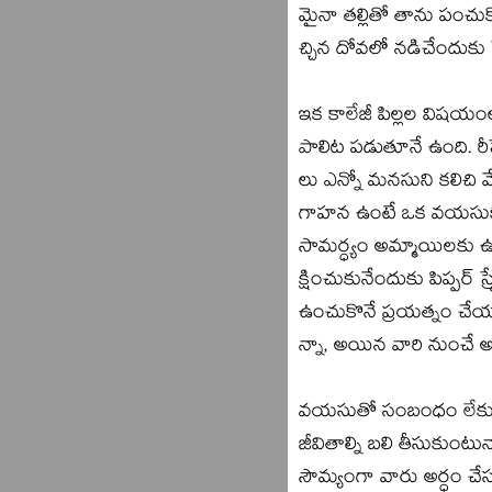
మైనా తల్లితో తాను పంచు
చ్చిన దోవలో నడిచేందుకు 
ఇక కాలేజీ పిల్లల విష
పాలిట పడుతూనే ఉంది. రీస
లు ఎన్నో మనసుని కలిచి వ
గాహన ఉంటే ఒక వయసుకు వ
సామర్ధ్యం అమ్మాయిలకు 
క్షించుకునేందుకు పిప్పర్‌ స
ఉంచుకొనే ప్రయత్నం చేయా
న్నా, అయిన వారి నుంచే 
వయసుతో సంబంధం లేకుండా 
జీవితాల్ని బలి తీసుకుంటున్
సౌమ్యంగా వారు అర్ధం చేసు