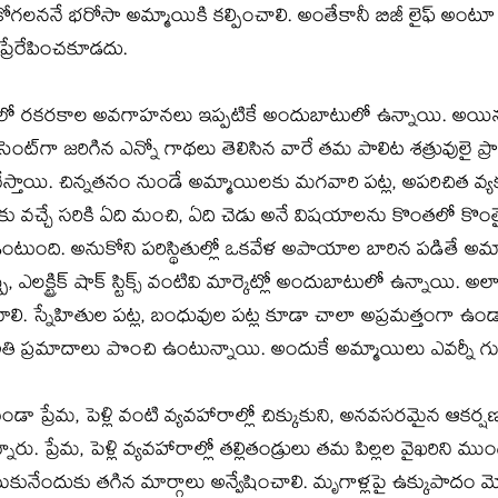
కోగలననే భరోసా అమ్మాయికి కల్పించాలి. అంతేకానీ బిజీ లైఫ్‌ అంట
ప్రేరేపించకూడదు.
యంలో రకరకాల అవగాహనలు ఇప్పటికే అందుబాటులో ఉన్నాయి. అయిన
ెంట్‌గా జరిగిన ఎన్నో గాథలు తెలిసిన వారే తమ పాలిట శత్రువులై ప
ేస్తాయి. చిన్నతనం నుండే అమ్మాయిలకు మగవారి పట్ల, అపరిచిత వ్యక
చ్చే సరికి ఏది మంచి, ఏది చెడు అనే విషయాలను కొంతలో కొంతై
ఉంటుంది. అనుకోని పరిస్థితుల్లో ఒకవేళ అపాయాల బారిన పడితే 
్ప్రే, ఎలక్ట్రిక్‌ షాక్‌ స్టిక్స్‌ వంటివి మార్కెట్లో అందుబాటులో ఉన్నాయ
లి. స్నేహితుల పట్ల, బంధువుల పట్ల కూడా చాలా అప్రమత్తంగా ఉండా
అతి ప్రమాదాలు పొంచి ఉంటున్నాయి. అందుకే అమ్మాయిలు ఎవర్నీ గు
ప్రేమ, పెళ్లి వంటి వ్యవహారాల్లో చిక్కుకుని, అనవసరమైన ఆకర్
నారు. ప్రేమ, పెళ్లి వ్యవహారాల్లో తల్లితండ్రులు తమ పిల్లల వైఖరిని ముం
కునేందుకు తగిన మార్గాలు అన్వేషించాలి. మృగాళ్లపై ఉక్కుపాదం మోపా