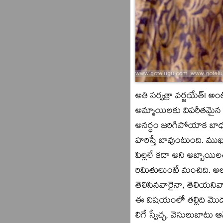
అతి సర్వత్రా వర్జయేత్‌! 
అమ్మాయిలకు విపరీతమైన స్
అనర్ధం జరిగిపోయాక బాధప
హరిస్తే బావుంటుంది. ముఖ
పిల్లలే కదా అని అబ్బాయి
రిమితులుంటే మంచిది. అల
తెలిసినవారైనా, తెలియ
ఈ విషయంలో తల్లిది మొదటి 
లిగే స్వేచ్ఛ, వెసులుబాటు