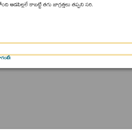
ి ఆడపిల్లలే కాబట్టి తగు జాగ్రత్తలు తప్పని సరి.
ాగంటే!