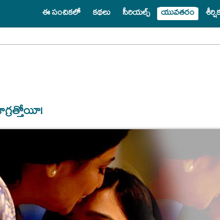
ఈ సంచికలో
కథలు
సీరియల్స్
యువతరం
శీర్ష
గ్రత్తోయీ!