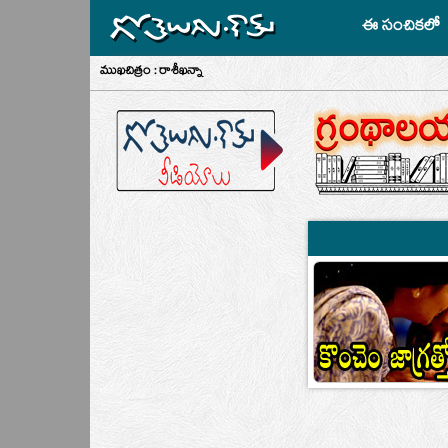
ఈ సంచికలో
ముఖచిత్రం : రాశీఖన్నా