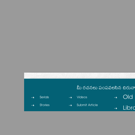
మీ రచనలు పంపవలసిన చిరున
Old 
Serials
Videos
Stories
Submit Article
Libr
Columns
Contact
Cinema
Privacy Policy
Cartoons