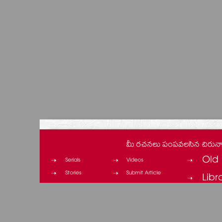
మీ రచనలు పంపవలసిన చిరున
Old 
Serials
Videos
Stories
Submit Article
Libr
Columns
Contact
Cinema
Privacy Policy
Cartoons