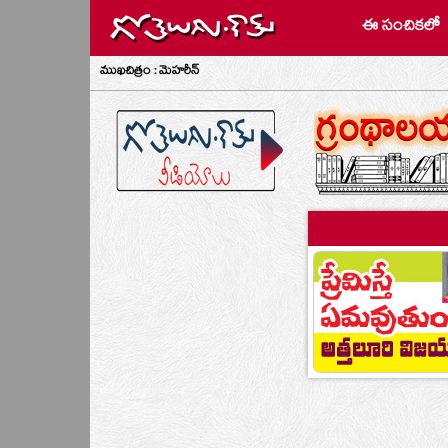
ఈ సంచికలో
ముఖచిత్రం : మెహరీన్‌