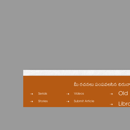
మీ రచనలు పంపవలసిన చిరున
Old 
Serials
Videos
Stories
Submit Article
Libr
Columns
Contact
Cinema
Privacy Policy
Cartoons