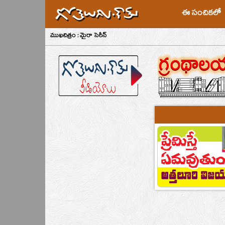
ఈ సంచికలో
ముఖచిత్రం : మైరా సెరీన్