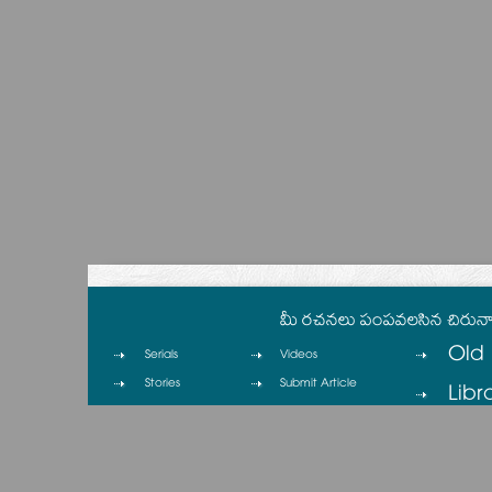
మీ రచనలు పంపవలసిన చిరున
Old 
Serials
Videos
Stories
Submit Article
Libr
Columns
Contact
Cinema
Privacy Policy
Cartoons