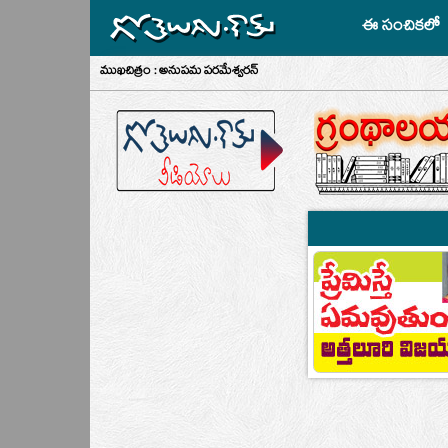
ఈ సంచికలో
ముఖచిత్రం : అనుపమ పరమేశ్వరన్