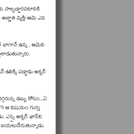
 పాల్పడ్డారనటానికి
్ఞాత వ్యక్తి! ఆమె ఎవ
్‌ బాగానే ఉన్న , ఆమెని
ులాడుతున్నారు.
ఉలిక్కి పడ్డాడు అక్బర్‌
 దగ్గరున్న డబ్బు కోసం...ఏ
రి?! ఆ విషయం గుర్తు
ఎస్సై అక్బర్‌ ఖాన్‌ని
రీకి బయలుదేరుతున్నాడు.