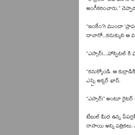
‘‘రాత్రంతా అదే పని సార్
అంగీకరించారు.’’ చెప్పాడ
‘‘ఇంకేం?! ముందా ‘ప్రాపర్
దాచారో...కనుక్కుని ఆ వస్
‘‘ఎస్సార్‌!....హాస్పిటల్‌
‘‘కనుక్కోండి. ఆ కుర్రాడ
ఎస్సై అక్బర్‌ ఖాన్‌.
‘‘ఎస్సార్‌!’’ అంటూ రైటర
టేబుల్‌ మీద ఉన్న పేపర్ల
రాసాయి అన్ని పత్రిక