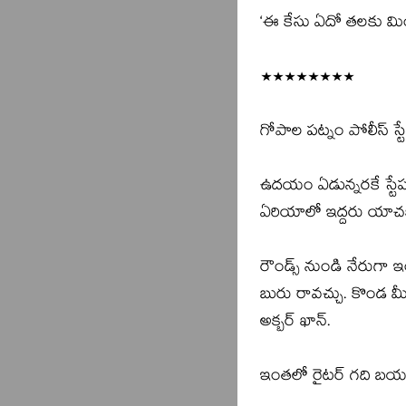
‘ఈ కేసు ఏదో తలకు మిం
********
గోపాల పట్నం పోలీస్‌ స్టే
ఉదయం ఏడున్నరకే స్టేషన్‌ 
ఏరియాలో ఇద్దరు యాచకుల
రౌండ్స్‌ నుండి నేరుగా ఇ
బురు రావచ్చు. కొండ మీద 
అక్బర్‌ ఖాన్‌.
ఇంతలో రైటర్‌ గది బయ