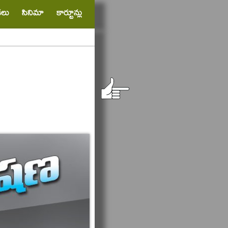
ికలు
సినిమా
కార్టూన్లు