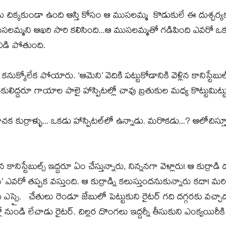
ు చిక్కకుండా ఉంది ఆస్తి కోసం ఆ ముసలమ్మ కొడుకులే ఈ దుశ్చర్యకు
లమ్మని ఆఖరి సారి కలిసింది...ఆ ముసలమ్మతో గడిపింది ఎవరో ఒక అజ
ీ వీడి పోతుంది.
ుక్కోలేక పోయారు. ‘ఆమెని’ వెదికి పట్టుకోడానికి వెళ్లిన కానిస్టేబుల
ిద్దరూ గాయాల పాలై హాస్పిటల్లో చావు బ్రతుకుల మధ్య కొట్టుమిట్ట
 కుర్రాళ్ళు... ఒకడు హాస్పిటల్‌లో ఉన్నాడు. మరొకడు...? ఆలోచిస్తూనే 
న కానిస్టేబుల్స్‌ ఇద్దరూ ఏం చేస్తున్నారు, నిన్ననగా వెళ్లారు! ఆ కుర్రాడి
ె’ ఎవరో తప్పక వస్తుంది. ఆ కుర్రాడ్ని కలుస్తుందనుకున్నారు కదా! మ
స్సై. చేతులు రెండూ జేబులో పెట్టుకుని రైటర్‌ గది దగ్గరకు వచ్చాడు. 
్లో నుండి లేచాడు రైటర్‌. చిల్లర దొంగలు ఇద్దర్నీ తీసుకుని ఎంక్వయి