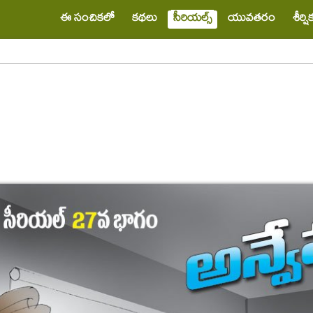
ఈ సంచికలో
కథలు
సీరియల్స్
యువతరం
శీర్ష