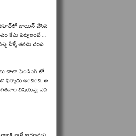
జిహెచ్‌లో జాయిన్‌ చేసిన
నం కేసు పెట్టాలంటే ...
వచ్చి వీళ్ళే తనను చంప
సులు చాలా పెండింగ్ లో
ని ఫిర్యాదు అందింది. అ
 దొంగతనాల విషయమై ఎవ