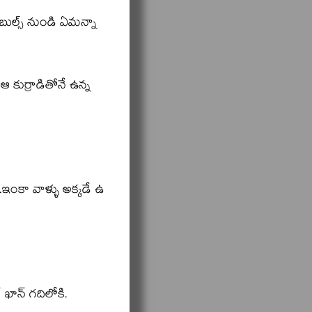
బుల్స్‌ నుండి ఏమన్నా
ో ఆ కుర్రాడితోనే ఉన్న
ారం.ఇంకా వాళ్ళు అక్కడే ఉ
 ఖాన్‌ గదిలోకి.