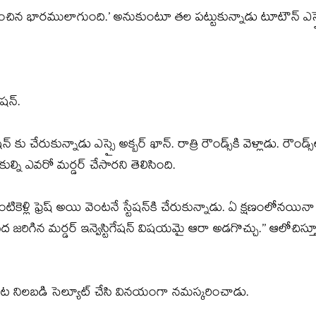
చిన భారములాగుంది.’ అనుకుంటూ తల పట్టుకున్నాడు టూటౌన్‌ ఎస్
షన్‌.
కు చేరుకున్నాడు ఎస్సై అక్బర్‌ ఖాన్‌. రాత్రి రౌండ్స్‌కి వెళ్లాడు. రౌండ
్ని ఎవరో మర్డర్‌ చేసారని తెలిసింది.
ంటికెళ్లి ఫ్రెష్‌ అయి వెంటనే స్టేషన్‌కి చేరుకున్నాడు. ఏ క్షణంలోనయి
జరిగిన మర్డర్‌ ఇన్వెస్టిగేషన్‌ విషయమై ఆరా అడగొచ్చు.’’ ఆలోచిస్తూ స
ట నిలబడి సెల్యూట్ చేసి వినయంగా నమస్కరించాడు.