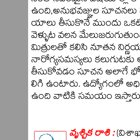
సంతానపరమైన విషయాల్లో కాస
ఉంది,అనుభవజ్ఞుల సూచనలు పర
యాలు తీసుకొనే ముందు ఒకటి
వెళ్ళుట వలన మేలుజరుగుతుం
మిత్రులతో కలిసి నూతన నిర్ణ
నారోగ్యసమస్యలు కలుగుటకు అ
తీసుకోవడం సూచన అలాగే భోజన
లిగి ఉంటారు. ఉద్యోగంలో అధి
ఉంది వాటికి సమయం ఇస్తార
వృశ్చిక రాశి :
(విశా