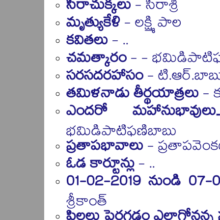
సిరాచుక్కలు
- సిరాశ్రీ
మృత్యుకేళి
- లక్ష్మి పాల
కవితలు
- ..
చమత్కారం
- - భమిడిపాటి
సరసదరహాసం
- టి.ఆర్.బాబ
తమిళనాడు తీర్థయాత్రలు
- కర
ఎందరో మహానుభావుల
భమిడిపాటిఫణిబాబు
ప్రతాపభావాలు
- ప్రతాపవెం
ఓడ కార్టూన్లు
- ..
01-02-2019 నుండి 07-
శ్రీకాంత్
పిల్లలు పెరగడం ఎలాగోనన్న