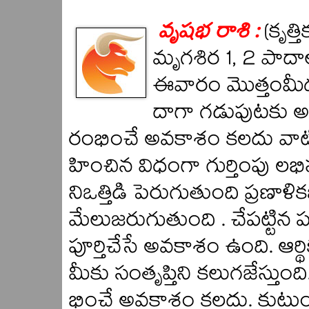
వృషభ రాశి :
(కృత్
మృగశిర 1, 2 పాదా
ఈవారం మొత్తంమీద 
దాగా గడుపుటకు అ
రంభించే అవకాశం కలదు వాట
హించిన విధంగా గుర్తింపు లభ
నిఒత్తిడి పెరుగుతుంది ప్రణా
మేలుజరుగుతుంది . చేపట్టి
పూర్తిచేసే అవకాశం ఉంది. ఆర్
మీకు సంతృప్తిని కలుగజేస్తు
భించే అవకాశం కలదు. కుటు