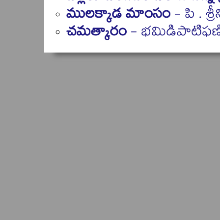
ములక్కాడ మాంసం
- పి . శ్ర
చమత్కారం
- భమిడిపాటిఫణ