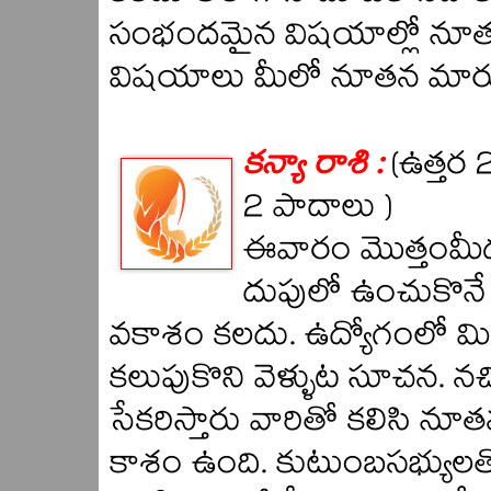
సంభందమైన విషయాల్లో నూతన 
విషయాలు మీలో నూతన మార్పు
కన్యా రాశి :
(ఉత్తర 
2 పాదాలు )
ఈవారం మొత్తంమీద 
దుపులో ఉంచుకొనే 
వకాశం కలదు. ఉద్యోగంలో మి
కలుపుకొని వెళ్ళుట సూచన. న
సేకరిస్తారు వారితో కలిసి న
కాశం ఉంది. కుటుంబసభ్యులత