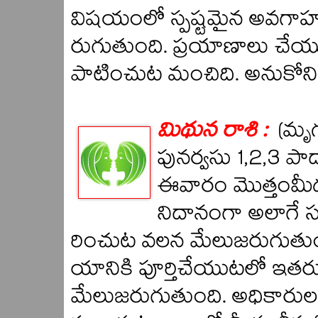
విషయంలో స్పష్టమైన అవగాహ
రుగుతుంది. ప్రయాణాలు చేయునప
పాటించుట మంచిది. అనుకోని
మిథున రాశి :
(మృగ
పునర్వసు 1,2,3 పా
ఈవారం మొత్తంమీ
నిదానంగా అలాగే
రించుట వలన మేలుజరుగుతుంద
యానికి పూర్తిచేయుటలో ఇ
మేలుజరుగుతుంది. అధికారు