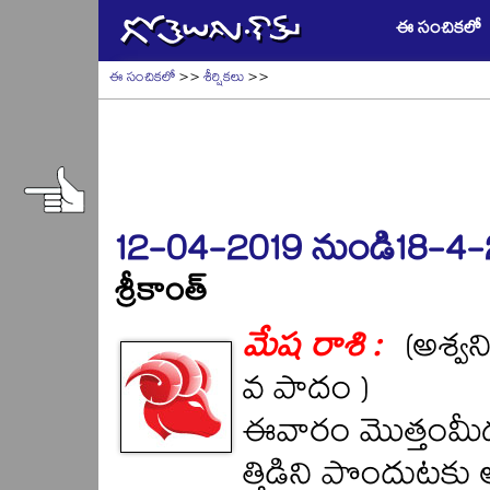
ఈ సంచికలో
ఈ సంచికలో
>>
శీర్షికలు
>>
12-04-2019 నుండి18-4
శ్రీకాంత్
మేష రాశి :
(అశ్వని
వ పాదం )
ఈవారం మొత్తంమీ
త్తిడిని పొందుట