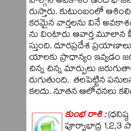
పాల్గొనే అవకాశం ఉంది భోజన
రుస్తారు. కుటుంబంలో ఆశిం
కరమైన వార్తలను వినే అవకాశ
ను వింటారు ఆవార్త మూలాన 
స్తుంది. దూరప్రదేశ ప్రయాణాలు 
యాలకు ప్రాధాన్యం ఇవ్వడం 
చిన్న చిన్న మార్పులు జరుగుత
రుగుతుంది. తలపెట్టిన పను
కలదు. నూతన ఆలోచనలు కలిగి
కుంభ రాశి :
(ధనిష్
పూర్వాభాద్ర 1,2,3 