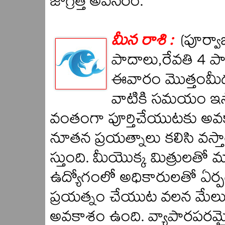
జాగ్రత్త అవసరం.
మీన రాశి :
(పూర్వాభ
పాదాలు,రేవతి 4 పా
ఈవారం మొత్తంమీద స
వాటికి సమయం ఇస్
వంతంగా పూర్తిచేయుటకు అవక
నూతన ప్రయత్నాలు కలిసి వస్
స్తుంది. మీయొక్క మిత్రులతో
ఉద్యోగంలో అధికారులతో ఏర్పడు
ప్రయత్నం చేయుట వలన మేలు
అవకాశం ఉంది. వ్యాపారపరమైన 