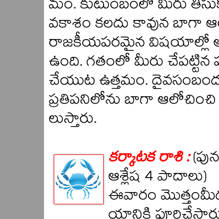
మం. కుటుంబంలో మీరు తీసుక
వకాశం కలదు కావున బాగా ఆ
రాజకీయపరమైన విషయాల్లో 
ఉంది. గతంలో మీరు చేపట్టిన 
చేయుట ఉత్తమం. దైవసంబం
ప్రతిపనిలోను బాగా ఆలోచించి
లుస్తారు.
కర్కాటక రాశి :
(పున
ఆశ్లేష 4 పాదాలు)
ఈవారం మొత్తంమీద
యానికి పూర్తిచేస్