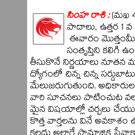
సింహ రాశి :
(మఖ 4 
పాదాలు, ఉత్తర 1 వ
ఈవారం మొత్తంమీద
సంతృప్తిని కలిగి 
తీసుకొనే నిర్ణయాలు నూతన మ
ద్యోగంలో చిన్న చిన్న సర్దు
మేలుజరుగుతుంది. అధికారుల
వారి సూచనలు పాటించుట వ
మైన విషయాల్లో చర్చలు చేయు
కొత్త వార్తలను వినే అవకా
కలదు అలాగే సామాజిక సేవాకార్య