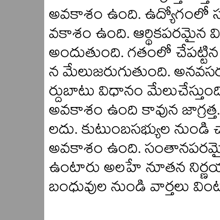
అవకాశం ఉంది. ఉద్యోగంలో స
వకాశం ఉంది. ఆర్థికపరమైన
అందుతుంది. గతంలో చేపట్టి
న మేలుజరుగుతుంది. అనవస
ర్దుబాటు విధానం మేలుచేస్తుంద
అవకాశం ఉంది కావున జాగ్రత
లదు. కుటుంబసభ్యుల నుండి 
అవకాశం ఉంది. సంతానపరమైన వి
ఉంటారు అలహే నూతన నిర్ణయా
బంధువుల నుండి వార్తలు విం