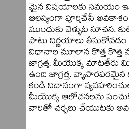
మైన విషయాలకు సమయం ఇవ్వడ
ఆలస్యంగా పూర్తిచేసే అవకాశం 
ముందుకు వెళ్ళుట సూచన. 
పాటు నిర్ణయాలు తీసుకోవడ
విధానాల మూలాన కొత్త కొత్త
జాగ్రత్త. మీయొక్క మాటతేరు మ
ఉంది జాగ్రత్త. వ్యాపారపరమ
కండి నిదానంగా వ్యవహరించు
మీయొక్క ఆలోచనలను పంచుకొ
వారితో చర్చలు చేయుటకు 