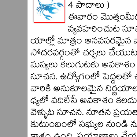
4 పాదాలు )
ఈవారం మొత్తంమీద
వ్యవహరించుట సూ
యాల్లో మాత్రం అనవసరమైన 
సోదరవర్గంతో చర్చలు చేయుట
మస్యలు కలుగుటకు అవకాశం ఉ
సూచన. ఉద్యోగంలో పెద్దలతో
వారికి అనుకూలమైన నిర్ణయాల
ధ్యలో వదిలేసే అవకాశం కలదు
వెళ్ళుట సూచన. నూతన ప్రయ
కుటుంబంలో సభ్యుల నుండి 