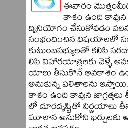
ఈవారం మొత్తంమీద
కాశం ఉంది కావున క
ద్వినియోగం చేసుకోవడం వల
సంభందించిన విషయాలలో సంత
కుటుంబసభ్యులతో కలిసి సరద
లిసి విహారయాత్రలకు వెళ్ళే అ
యాలు తీసుకొనే అవకాశం ఉంది
అనుకున్న ఫలితాలను ఇస్తాయి.
కాశం ఉంది కావున జాగ్రత్తల
లో దూరదృష్టితో నిర్ణయాలు
మూలాన అనుకోని ఖర్చులకు 