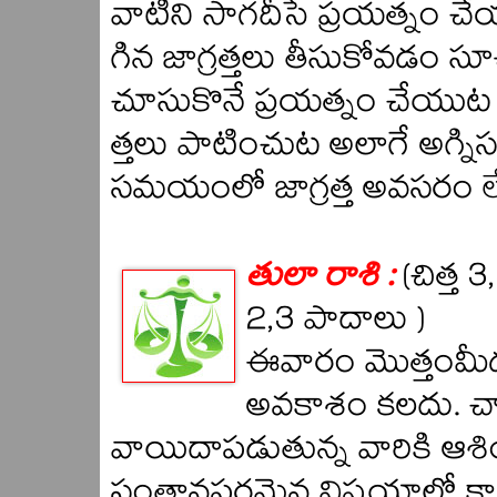
వాటిని సాగదీసే ప్రయత్నం 
గిన జాగ్రత్తలు తీసుకోవడం స
చూసుకొనే ప్రయత్నం చేయుట
త్తలు పాటించుట అలాగే అగ్ని
సమయంలో జాగ్రత్త అవసరం లే
తులా రాశి :
(చిత్త 
2,3 పాదాలు )
ఈవారం మొత్తంమీ
అవకాశం కలదు. చాల
వాయిదాపడుతున్న వారికి ఆశి