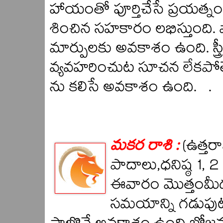
హాయంతో పూర్తిచేసే ప్రయత్
శించిన సహకారం లభిస్తుంది. వ
మార్పులకు అవకాశం ఉంది. స్
వ్యవహరించుట సూచన లేకపోతే
ను కలిసే అవకాశం ఉంది. .
మకర రాశి :
(ఉత్తర
పాదాలు,ధనిష్ఠ 1, 2
ఈవారం మొత్తంమీద 
సమయాన్ని గడుపు