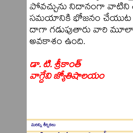
పోవచ్చును నిదానంగా వాటిని 
సమయానికి భోజనం చేయుట 
దాగా గడుపుతారు వారి మూలా
అవకాశం ఉంది.
డా. టి. శ్రీకాంత్
వాగ్దేవి జ్యోతిషాలయం
మరిన్ని శీర్షికలు