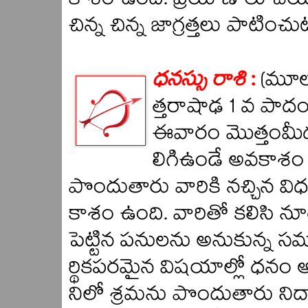
కాశం ఉంది. ప్రయాణాలు చ
చిన్న చిన్న జాగ్రత్తలు పాటి
ధనస్సు రాశి
:
(మూల 
త్తరాషాఢ 1 వ పాదం
ఈవారం మొత్తంమీ
లిగిఉండే అవకాశం 
పొందుతారు వారికి నచ్చిన 
కాశం ఉంది. వారితో కలిసి 
పెట్టిన పనులను అనుకున్న స
ర్థికపరమైన విషయాల్లో ధనం అ
నిలో శ్రమను పొందుతారు నిద