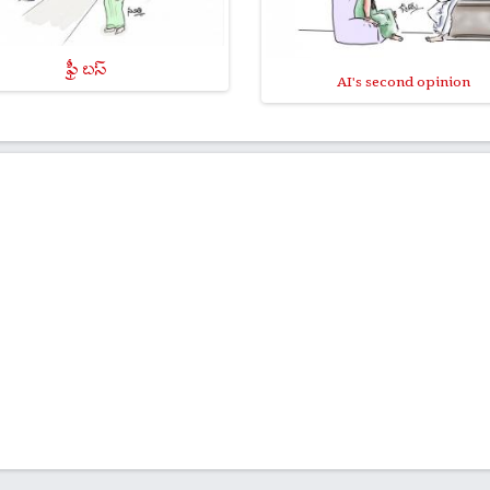
ఫ్రీ బస్
AI's second opinion