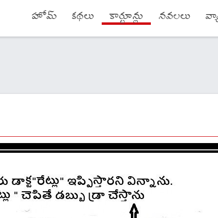
హోమ్
కథలు
కార్టూన్లు
నవలలు
వ్