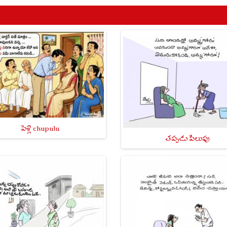
పెళ్లి chupulu
తప్పుడు పిలుపు