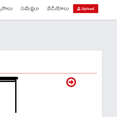
యాసాలు
సమీక్షలు
వీడియోలు
Upload