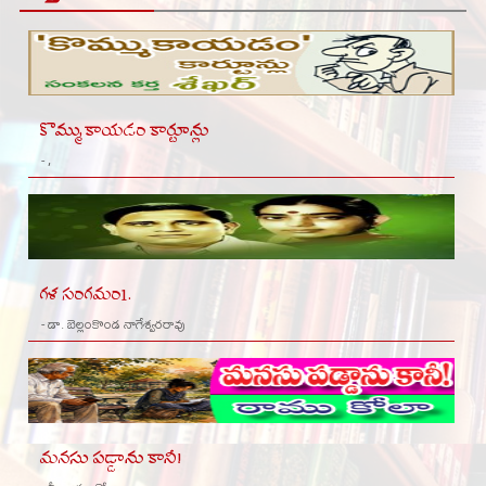
కొమ్ముకాయడం కార్టూన్లు
- ,
గళ సంగమం1.
- డా. బెల్లంకొండ నాగేశ్వరరావు
మనసు పడ్డాను కానీ!