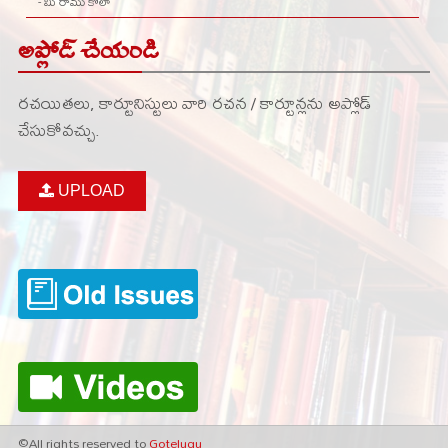
- మీ రాము కోలా
అప్లోడ్ చేయండి
రచయితలు, కార్టూనిస్టులు వారి రచన / కార్టూన్లను అప్లోడ్
చేసుకోవచ్చు.
UPLOAD
©All rights reserved to
Gotelugu