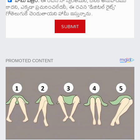
హామీ పత్రం.
ఈ రచన నా స్వంతమనీ, దేనికీ అనువాదము
కాదని, ఎక్కడా ప్రచురించలేదనీ, ఈ రచన "డిజిటల్ రైట్స్"
గోతెలుగుకే చెందుతాయని హామీ ఇస్తున్నాను.