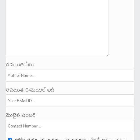
రచయిత పేరు
రచయిత ఈమెయిల్ ఐడి
మొబైల్ నంబర్