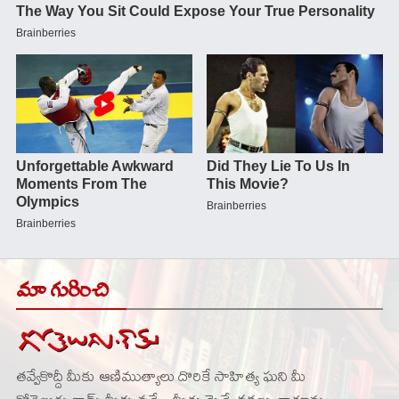
మా గురించి
తవ్వేకొద్దీ మీకు ఆణిముత్యాలు దొరికే సాహిత్య ఘని మీ