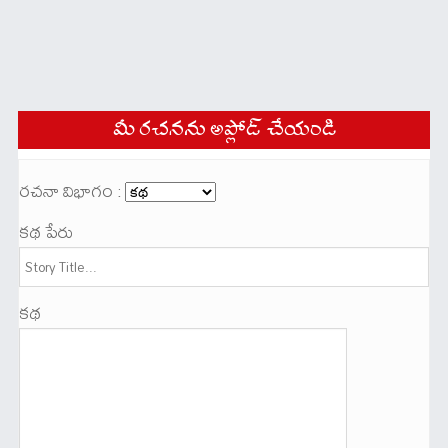
మీ రచనను అప్లోడ్ చేయండి
రచనా విభాగం :
కథ పేరు
కథ