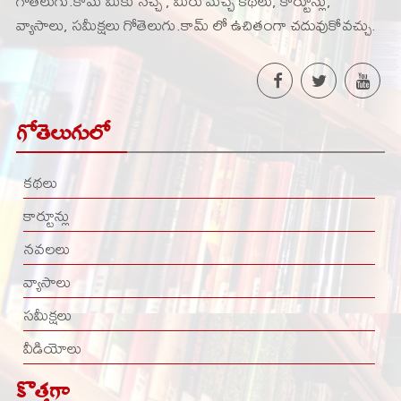
గోతెలుగు.కామ్ మీకు నచ్చే , మీరు మెచ్చే కథలు, కార్టూన్లు,
వ్యాసాలు, సమీక్షలు గోతెలుగు.కామ్ లో ఉచితంగా చదువుకోవచ్చు.
గోతెలుగులో
కథలు
కార్టూన్లు
నవలలు
వ్యాసాలు
సమీక్షలు
వీడియోలు
కొత్తగా