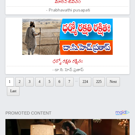
మారిన జీవితం
- Prabhavathi pusapati
ధర్మో రక్షతి రక్షితః
- డా:సి.హెచ్.ప్రతాప్
...
1
2
3
4
5
6
7
224
225
Next
Last