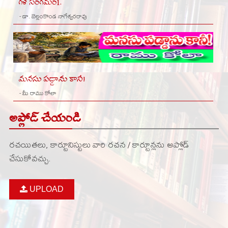
గళ సంగమం1.
- డా. బెల్లంకొండ నాగేశ్వరరావు
మనసు పడ్డాను కానీ!
- మీ రాము కోలా
అప్లోడ్ చేయండి
రచయితలు, కార్టూనిస్టులు వారి రచన / కార్టూన్లను అప్లోడ్
చేసుకోవచ్చు.
UPLOAD