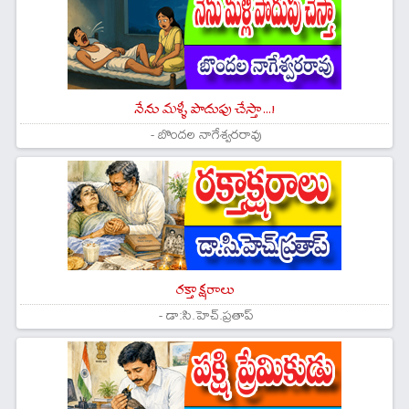
నేను మళ్ళీ పొదుపు చేస్తా...!
- బొందల నాగేశ్వరరావు
రక్తాక్షరాలు
- డా:సి.హెచ్.ప్రతాప్