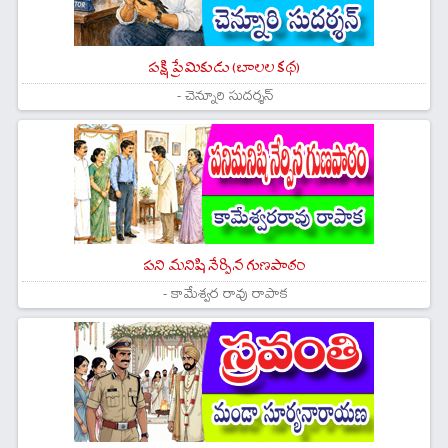
పక్షి ప్రేమికుడు (బాలల కథ)
- చెన్నూరి సుదర్శన్
పని మనిషి నేర్పిన గుణపాఠం
- కామేశ్వర రావు రాపాక