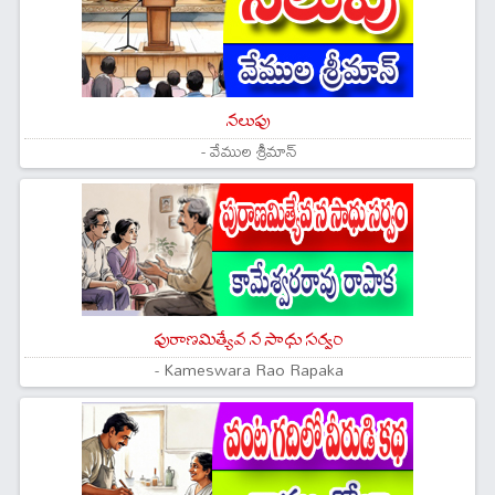
నలుపు
- వేముల శ్రీమాన్
పురాణమిత్యేవ న సాధు సర్వం
- Kameswara Rao Rapaka