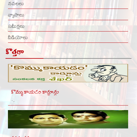
నవలలు
వ్యాసాలు
సమీక్షలు
వీడియోలు
కొత్తగా
కొమ్ముకాయడం కార్టూన్లు
- ,