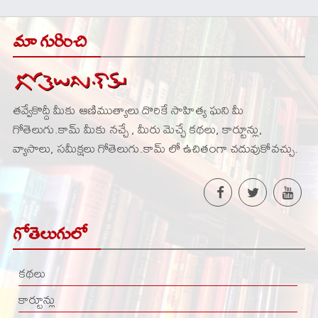
మా గురించి
తవ్వేకొద్దీ మీకు ఆణిముత్యాలు దొరికే సాహిత్య ఘని మీ
గోతెలుగు.కామ్ మీకు నచ్చే , మీరు మెచ్చే కథలు, కార్టూన్లు,
వ్యాసాలు, సమీక్షలు గోతెలుగు.కామ్ లో ఉచితంగా చదువుకోవచ్చు.
గోతెలుగులో
కథలు
కార్టూన్లు