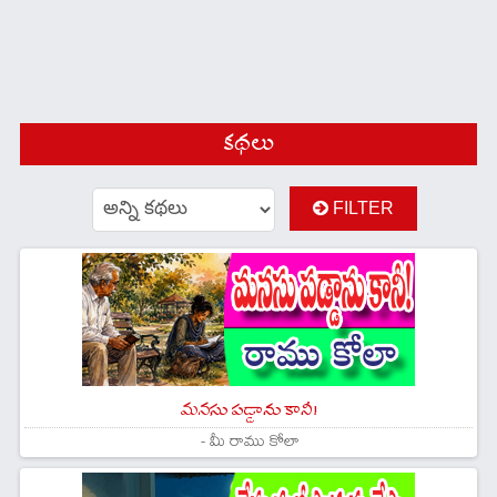
కథలు
FILTER
మనసు పడ్డాను కానీ!
- మీ రాము కోలా