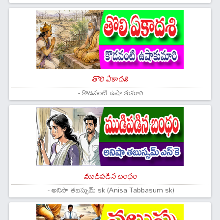
తొలి ఏకాదశి
- కొడవంటి ఉషా కుమారి
ముడిపడిన బంధం
- అనిసా తబస్సుమ్ sk (Anisa Tabbasum sk)