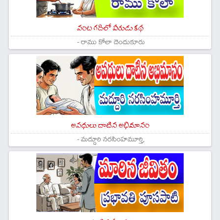
వంట గదిలో వీరుడు కథ
- రాము కోలా దెందుకూరు
అవధులు దాటిన అభిమానం
- మద్దూరి నరసింహమూర్తి,