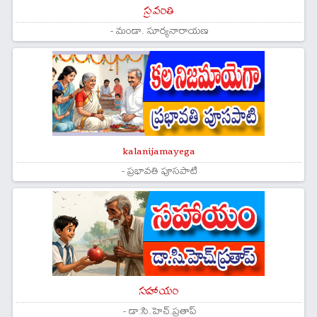
స్రవంతి
- మండా. సూర్యనారాయణ
kalanijamayega
- ప్రభావతి పూసపాటి
సహాయం
- డా:సి.హెచ్.ప్రతాప్