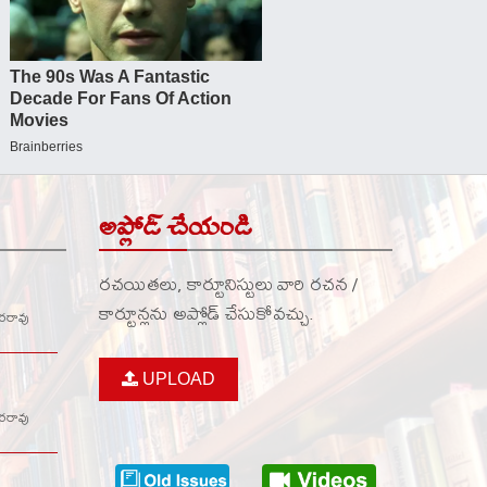
అప్లోడ్ చేయండి
రచయితలు, కార్టూనిస్టులు వారి రచన /
కార్టూన్లను అప్లోడ్ చేసుకోవచ్చు.
వరరావు
UPLOAD
వరరావు