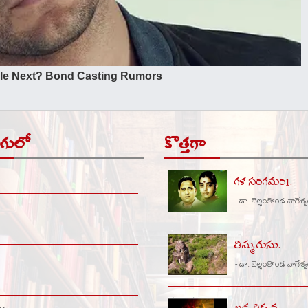
ుగులో
కొత్తగా
గళ సంగమం1.
- డా. బెల్లంకొండ నాగేశ్
తిమ్మరుసు.
- డా. బెల్లంకొండ నాగేశ్