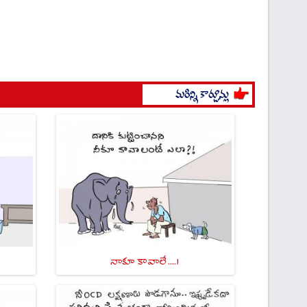
నాకూ కావాలే ....!