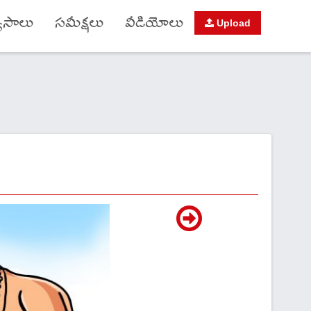
యాసాలు
సమీక్షలు
వీడియోలు
Upload