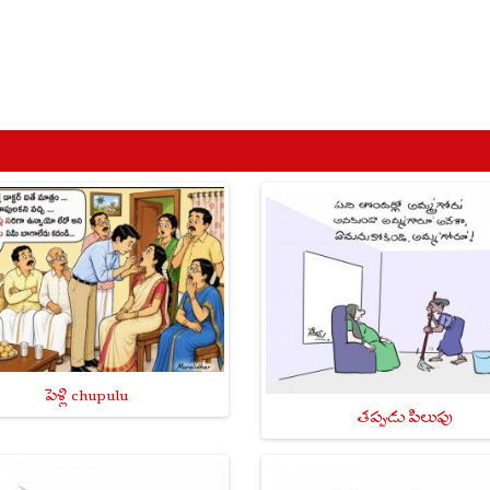
పెళ్లి chupulu
తప్పుడు పిలుపు