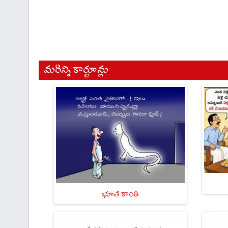
మరిన్ని కార్టూన్లు
భూత కాంతి