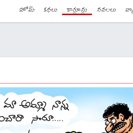
హోమ్
కథలు
కార్టూన్లు
నవలలు
వ్