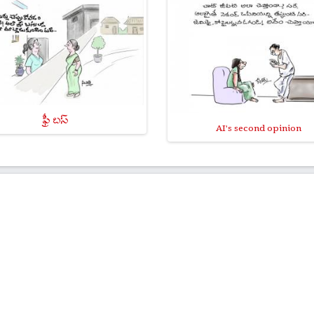
ఫ్రీ బస్
AI's second opinion