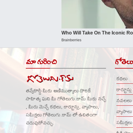
మా గురించి
గోతెల
కథలు
కార్టూన్లు
తవ్వేకొద్దీ మీకు ఆణిముత్యాలు దొరికే
సాహిత్య ఘని మీ గోతెలుగు.కామ్ మీకు నచ్చే
నవలలు
, మీరు మెచ్చే కథలు, కార్టూన్లు, వ్యాసాలు,
వ్యాసాలు
సమీక్షలు గోతెలుగు.కామ్ లో ఉచితంగా
సమీక్షలు
చదువుకోవచ్చు.