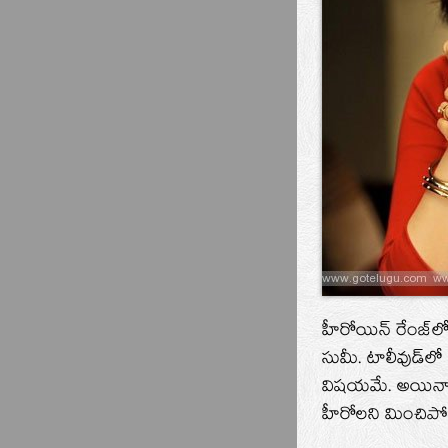
హీరోయిన్‌ రేంజ్
సుమీ. టాలీవుడ్‌ల
విషయమే. అయినా నాన
హీరోలని మించిప