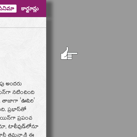
సినిమా
కార్టూన్లు
దాపు అందరు
న్‌గా నటించింది
. తాజాగా 'ఊపిరి'
. ప్రభాస్‌తో
ోయిన్‌గా ప్రపంచ
లోనూ, టాలీవుడ్‌లోనూ
ానీ తమన్నాకి ఈ