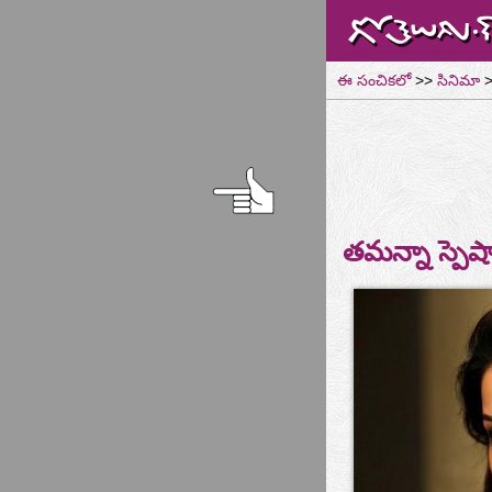
ఈ సంచికలో
>>
సినిమా
>
తమన్నా స్పెష