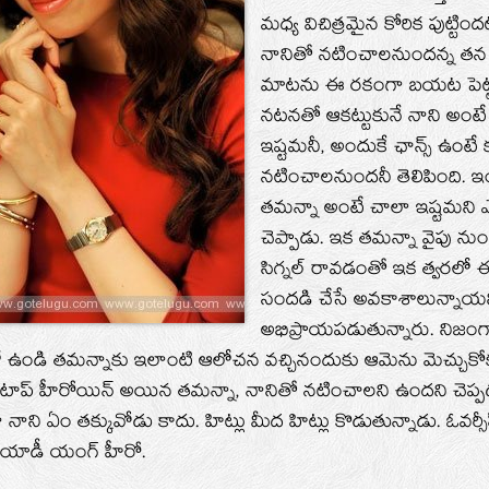
మధ్య విచిత్రమైన కోరిక పుట్టింద
నానితో నటించాలనుందన్న త
మాటను ఈ రకంగా బయట పెట్టిం
నటనతో ఆకట్టుకునే నాని అంట
ఇష్టమనీ, అందుకే ఛాన్స్‌ ఉంటే
నటించాలనుందనీ తెలిపింది. ఇ
తమన్నా అంటే చాలా ఇష్టమని ఎన
చెప్పాడు. ఇక తమన్నా వైపు నుండి
సిగ్నల్‌ రావడంతో ఇక త్వరలో
సందడి చేసే అవకాశాలున్నాయని ప
అభిప్రాయపడుతున్నారు. నిజంగ
‌లో ఉండి తమన్నాకు ఇలాంటి ఆలోచన వచ్చినందుకు ఆమెను మెచ్చు
ో టాప్‌ హీరోయిన్‌ అయిన తమన్నా, నానితో నటించాలని ఉందని చెప్ప
ి ఏం తక్కువోడు కాదు. హిట్లు మీద హిట్లు కొడుతున్నాడు. ఓవర్సీస్‌ మ
ోయాడీ యంగ్‌ హీరో.