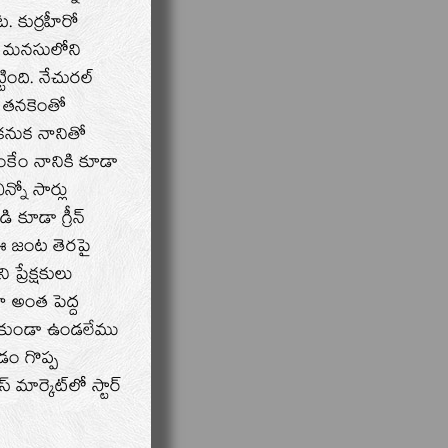
ట. కుర్రహీరో
న మనసులోని
ది. నేచురల్‌
ే తనకెంతో
 కనుక నానితో
ంకేం నానికి కూడా
్నో సార్లు
 కూడా గ్రీన్‌
 ఈ జంట తెరపై
్రేక్షకులు
ా అంత పెద్ద
కోకుండా ఉండలేము
డం గొప్ప
ార్కెట్‌లో స్టార్‌