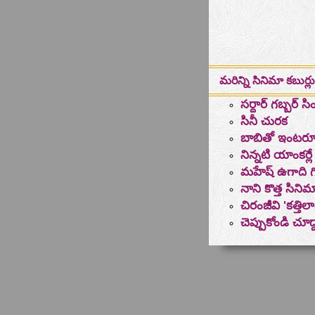
మరిన్ని సినిమా కబుర్లు
సర్దార్ గబ్బర్ సిం
సినీ చురక
బాబితో ఇంటర్వ
నిన్నటి యాంకర్లే
మహేష్‌ ఉగాది గిఫ్
నాని కొత్త సిన
చిరంజీవి 'కత్తి
చెప్పుకోండి చూద్