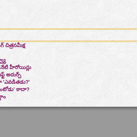
గ్ చిత్రసమీక్ష
్యూ
 నేటి హీరోయిన్లు
ట్‌ అదుర్స్‌
ిమా 'ఎవడితడు?'
లాంటోడు' కాదా?
దాం