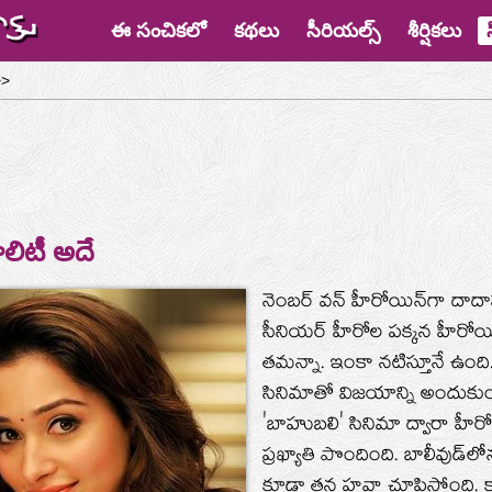
ఈ సంచికలో
కథలు
సీరియల్స్
శీర్షికలు
>
ాలిటీ అదే
నెంబర్‌ వన్‌ హీరోయిన్‌గా దా
సీనియర్‌ హీరోల పక్కన హీరోయి
తమన్నా. ఇంకా నటిస్తూనే ఉంది
సినిమాతో విజయాన్ని అందుకుంది
'బాహుబలి' సినిమా ద్వారా హీర
ప్రఖ్యాతి పొందింది. బాలీవుడ్‌
కూడా తన హవా చూపిస్తోంది. క