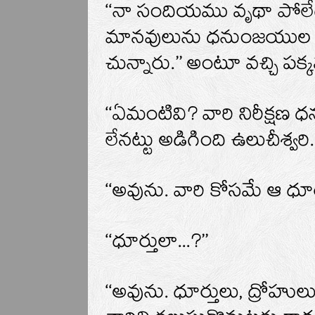
‘‘నా సందియము వృథా పోలే
మానవులును ధనుంజయుల వ
చున్నారు.’’ అంటూ వచ్చి పక్
‘‘ఏమంటివి? వారి నిరీక్షణ
లేనట్టు అడిగింది ఉలుచీశ్వరి.
‘‘అవును. వారి కోసమే ఆ ధూర్త
‘‘ధూర్తులా...?’’
‘‘అవును. ధూర్తులు, ద్రో