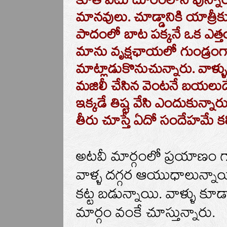
కూత వేటు దూరంలోనే వున్నార
మానవులు.
చూడ్డానికి యాత్రీక
పాదంలో బాట పక్కనే ఒక ఎత్త
మాను వృక్షఛాయలో గుండ్రంగ
మాట్లాడుకొనుచున్నారు.
వాళ్
మజిలీ చేసిన వెంటనే బయలుదే
ఇక్కడే తిష్ట వేసి ఎందుకున్నారు
తీరు చూస్తే ఏదో సందేహమే కలిగ
అటవీ మార్గంలో ప్రయాణం గ
వాళ్ళ దగ్గర ఆయుధాలున్నాయ
కట్ట బడున్నాయి. వాళ్ళు కూడ
మార్గం వంకే చూస్తున్నారు.