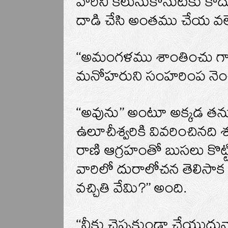
వారిని కలుసుకొనుటకు కా
దాడి చేసి అంతము చేయ వలె
‘‘అమంగళము శాంతించు గాక
మనోహరుని సంహరింప నెంచి
‘‘అవును’’ అంటూ అక్కడ తను
ఉలూచీశ్వరికి వివరించినది శం
రాణి ఆగ్రహంతో బుసలు కొట్టి
వారిలో దురాలోచన తెలిసా
వచ్చితి వేమి?’’ అంది.
‘‘నీకు చెప్పకుండా చేయుదునా