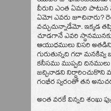
యువరాజు ధనుంజయుడు సా
వీరుని ఎంత ఏమరి పాటున వ
ఏమో! ఎవరు జూచినారు? రెం
వచ్చుచున్నాడేమో. ఇక్కడ త
చూడగానే ఎవరి స్థానమున
ఆయుధములు విసరి అతడిని ఒ
గురుతున్నది గదా మనకివ్వ
కనీసము ముప్పది దినములు ఎ
జచ్చినాడని నిర్థారించుక
గంభీర స్వరంతో తన అనుచర
అంత వరకే విన్నది శంఖు పుత్