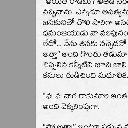
‘‘అయితే రాడేమీ? అతడి సం
వచ్చినాను. ఎన్నడూ అసత్య
జనకునితో తొలి సారిగా అసత్
ధనుంజయుడు నా వలపునంగీకర
లేదో... నేను తనకు నచ్చెదనో
అత్తా’’ అంది గొంతు తడు
చిప్పిలిన కన్నీటిని జూచి జ
కనులు తుడిచింది మధూలిక
‘‘ఛ! ఛ! నాగ రాకుమారి ఇం
అంది వెక్కిరింపుగా.