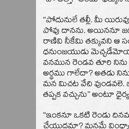
‘‘పో అత్తా!’’ అంటూ ఫక్కున న
‘‘పోదునులే తల్లీ. మీ యిరు
పోవు దానను. అయిననూ జగ
రాణివి నీకేమి తక్కువని
ధనుంజయుడు మెచ్చడేమోయ
వనమున రెండవ తూరి నిను 
అర్థము గాలేదా? అతడు నిన
మన మిచట వేచి వుండవలె. 
తప్పక వచ్చును’’ అంటూ ధైర్య
‘‘ఇంకనూ ఒకటి రెండు దినము
చేయుదమా? మనమే వింధ్యాస