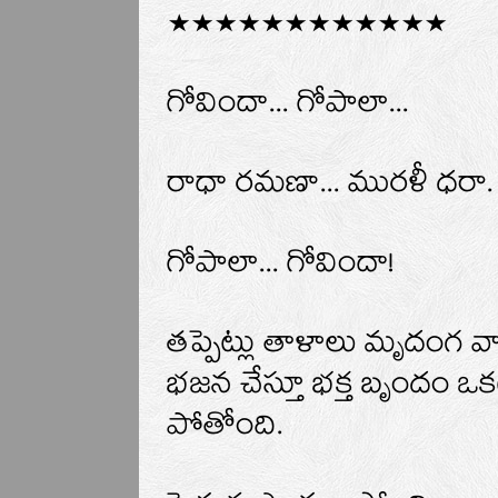
************
గోవిందా... గోపాలా...
రాధా రమణా... మురళీ ధరా.
గోపాలా... గోవిందా!
తప్పెట్లు తాళాలు మృదంగ 
భజన చేస్తూ భక్త బృందం ఒక
పోతోంది.