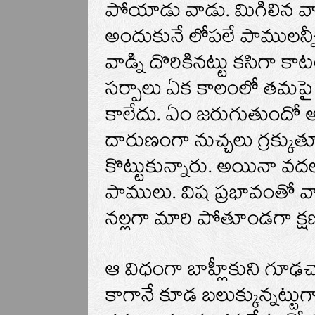
పోయాడు వాడు. మిగిలిన వ
అందుకునే లోపలే పాములన్నీ వ
వాడ్ని దొరికినట్టు కసిగా కా
సర్పాలు ఏక కాలంలో తమపై 
కాలేదు. ఏం జరుగుతుందో అ
దారుణంగా నుచ్చలు గ్రక్కుత
కొట్టుకున్నారు. అయినా వ
పాములు. విష ప్రభావంతో వా
నల్లగా మారి పోతూండగా క్షణ
ఆ విధంగా బాహ్లీకుని గూ
కాగానే కూడ బలుక్కున్నట్టు