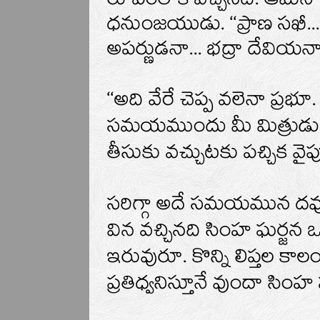
రూపంలోకి వచ్చినది. ఆమెన
ధనుంజయుడు. ‘‘ప్రాణ సఖీ... 
అపర్ణుడనా... భద్రా దేవియన
‘‘అది వేరే చెప్ప వలెనా ప్రభ
సమయముందు మీ మిత్రుడు అపర
తీసుకు వచ్చుటకు పచ్చిక వైప
సరిగ్గా అదే సమయమున దవ్వ
విన వచ్చినది సింహ ఘర్జన 
ఇరువురూ. కొన్ని లిప్తల క
ప్రతిధ్వనిస్తూనే వుందా సింహ