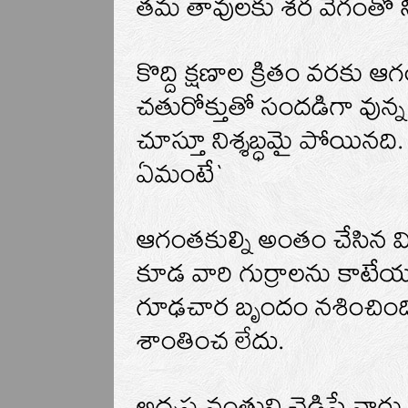
తమ తావులకు శర వేగంతో ని
కొద్ది క్షణాల క్రితం వరకు 
చతురోక్తుతో సందడిగా వున్
చూస్తూ నిశ్శబ్ధమై పోయిన
ఏమంటే`
ఆగంతకుల్ని అంతం చేసిన వ
కూడ వారి గుర్రాలను కాటేయ
గూఢచార బృందం నశించింది. 
శాంతించ లేదు.