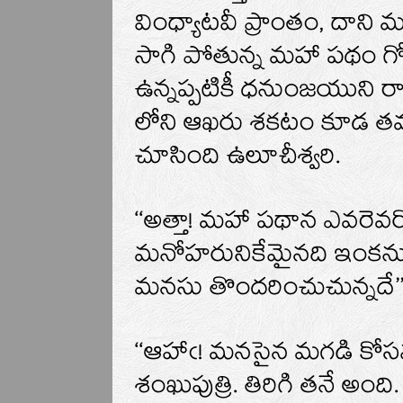
వింధ్యాటవీ ప్రాంతం, దాని మ
సాగి పోతున్న మహా పథం గోచ
ఉన్నప్పటికీ ధనుంజయుని రాక
లోని ఆఖరు శకటం కూడ తమన
చూసింది ఉలూచీశ్వరి.
‘‘అత్తా! మహా పథాన ఎవరెవర
మనోహరునికేమైనది ఇంకను 
మనసు తొందరించుచున్నదే’’ అ
‘‘ఆహాఁ! మనసైన మగడి కోస
శంఖుపుత్రి. తిరిగి తనే అంది.