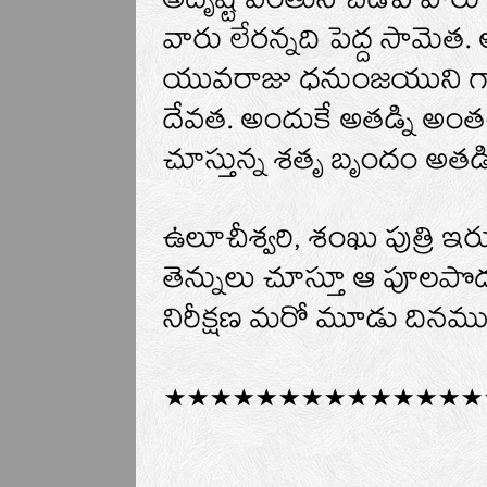
అదృష్ట వంతుని చెడిపే వారు
వారు లేరన్నది పెద్ద సామెత
యువరాజు ధనుంజయుని గాఢంగ
దేవత. అందుకే అతడ్ని అంత
చూస్తున్న శతృ బృందం అతడి
ఉలూచీశ్వరి, శంఖు పుత్రి
తెన్నులు చూస్తూ ఆ పూలపొ
నిరీక్షణ మరో మూడు దినము ప
**************