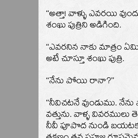
‘‘అత్తా! వాళ్ళు ఎవరయి వు
శంఖు పుత్రిని అడిగింది.
‘‘ఎవరనిన నాకు మాత్రం ఏ
అటే చూస్తూ శంఖు పుత్రి.
‘‘నేను పోయి రానా?’’
‘‘నీవిచటనే వుండుము. నేను
వత్తును. వాళ్ళ వివరములు 
నీవీ పూపొద నుండి బయటకు