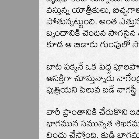
వృషభ శకటాలున్నాయి. బరువ
వస్తున్న యాత్రీకులు, బిచ్
పోతున్నట్టుంది. అంత ఎత్తున
బృందానికి చెందిన సొగసైన
కూడ ఆ బిడారు గుంపులో సా
బాట పక్కనే ఒక పెద్ద పూలప
ఆసక్తిగా చూస్తున్నారు నాగ
పుత్రియని పిలువ బడే నాగస్త
వారీ ప్రాంతానికి చేరుకొన
భాగమున సమున్నత శిఖరముతో
విందు చేస్తోంది. కుడి భ