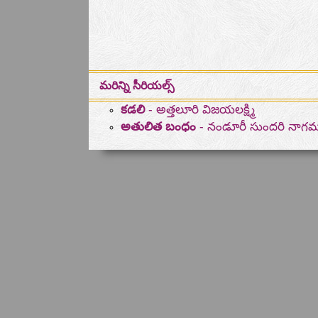
మరిన్ని సీరియల్స్
కడలి
- అత్తలూరి విజయలక్ష్మి
అతులిత బంధం
- నండూరీ సుందరి నాగ