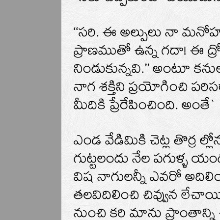
‘‘సరి. ఈ అల్పులు నా మనోహ
ప్రాణముతో ఉన్న గదా! ఈ ద్ర
నిండుకున్నవి.’’ అంటూ కన
నాగ శక్తిని ప్రయోగించి పరి
మీదికి ప్రేరేపించింది. అంతే`
ఎండ వేడిమికి చెట్ల తొర్ర 
గుట్టలందు నేల పగుళ్ళ యందు
విష నాగులన్నీ ఎవరో అదిలించ
తలవిదిలించి చివ్వున లేచా
నుంచి కరి మాను ప్రాంతాన్న