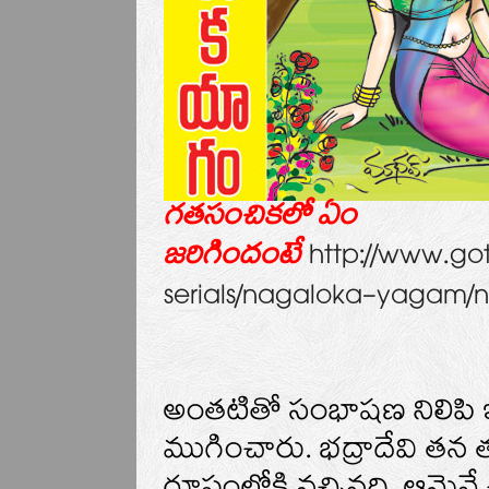
గతసంచికలో ఏం
http://www.go
జరిగిందంటే
serials/nagaloka-yagam
అంతటితో సంభాషణ నిలిపి
ముగించారు. భద్రాదేవి తన 