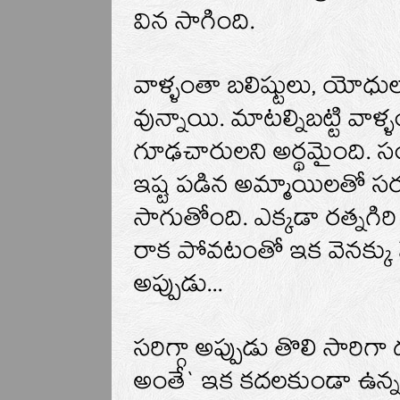
విన సాగింది.
వాళ్ళంతా బలిష్టులు, యోధ
వున్నాయి. మాటల్నిబట్టి వాళ
గూఢచారులని అర్థమైంది. స
ఇష్ట పడిన అమ్మాయిలతో సర
సాగుతోంది. ఎక్కడా రత్నగి
రాక పోవటంతో ఇక వెనక్కు వె
అప్పుడు...
సరిగ్గా అప్పుడు తొలి సారిగ
అంతే` ఇక కదలకుండా ఉన్న