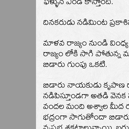
ఫెళ్ళున ఎండ కాస్తోంది.
దినకరుడు నడిమింట ప్రకాశిస్
మాళవ రాజ్యం నుండి వింధ్
రాజ్యం లోకి సాగి పోతున్న
బిడారు గుంపు ఒకటి.
బిడారు నాయకుడు కృపాణ ధ
నడిపిస్తూండగా అతడి వెనక
వందల మంది అశ్వాల మీద రక
భద్రంగా సాగుతోందా బిడార