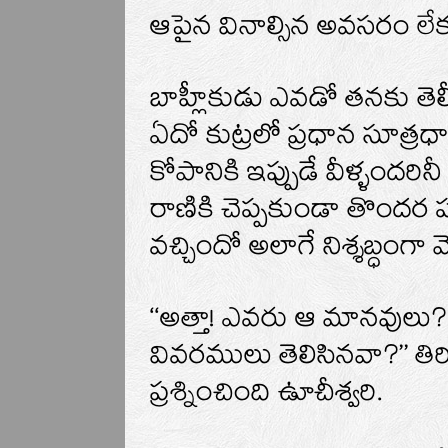
ఆపైన వినాల్సిన అవసరం లే
బాహ్లీకుడు ఎవడో తనకు తెల
ఏదో కుట్రలో ప్రధాన సూత్రధా
కోపానికి ఇప్పుడే వీళ్ళందర
రాణికి చెప్పకుండా తొందర 
వచ్చిందో అలాగే నిశ్శబ్ధంగా వ
‘‘అత్తా! ఎవరు ఆ మానవులు? 
వివరములు తెలిసినవా?’’ తిరి
ప్రశ్నించింది ఉూచీశ్వరి.