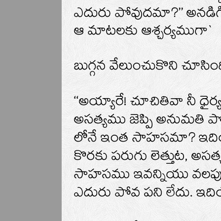
ఎదురు పోవుదమా?’’ అనడిగి
ఆ మాటలకు ఆశ్చర్యముగా`
బుగ్గన వేలుంచుకొని చూసింది
‘‘అయ్యారే! చూచితివా నీ ధె
అసత్యము జెప్పి అనుమతి ప
లోనే ఇంత సాహసమా? ఇదియ
కొరకు పరుగు లెత్తుట, అస
సాహసము ఇవన్నియు వలపు
ఎదురు పోవ పని లేదు. ఇది