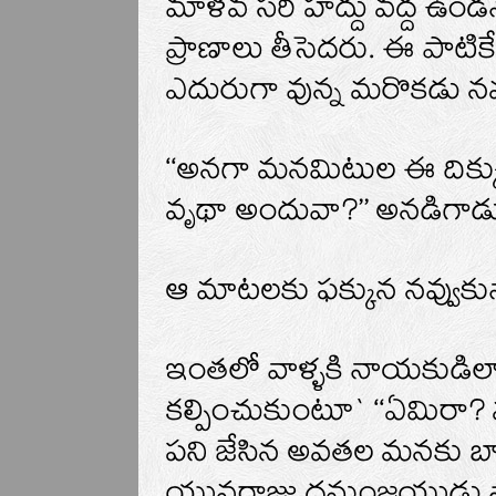
మాళవ సరి హద్దు వద్ద ఉండనే
ప్రాణాలు తీసెదరు. ఈ పాటిక
ఎదురుగా వున్న మరొకడు న
‘‘అనగా మనమిటుల ఈ దిక్
వృథా అందువా?’’ అనడిగాడు
ఆ మాటలకు ఫక్కున నవ్వుకున
ఇంతలో వాళ్ళకి నాయకుడిలా వు
కల్పించుకుంటూ` ‘‘ఏమిరా? 
పని జేసిన అవతల మనకు బాహ