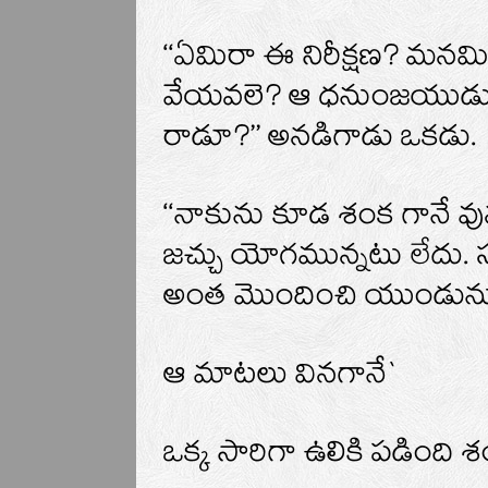
‘‘ఏమిరా ఈ నిరీక్షణ? మనమ
వేయవలె? ఆ ధనుంజయుడు 
రాడూ?’’ అనడిగాడు ఒకడు.
‘‘నాకును కూడ శంక గానే వ
జచ్చు యోగమున్నటు లేదు. 
అంత మొందించి యుండును’’
ఆ మాటలు వినగానే`
ఒక్క సారిగా ఉలికి పడింది శం