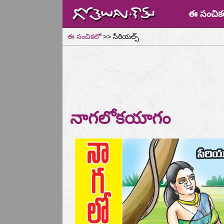
ఈ సంచిక
ఈ సంచికలో
>> సీరియల్స్
నాగలోకయాగం