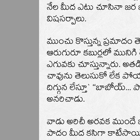
నేల మీద ఎటు చూసినా జర జ
విషసర్పాలు.
ముంచు కొస్తున్న ప్రమాదం 
ఆరుగురూ కబుర్లలో మునిగ
ఎగువకు చూస్తున్నారు. అత
చావును తెలుసుకో లేక పోయా
దిగ్గున లేస్తూ` ‘‘బాబోయ్‌... ప
అనరిచాడు.
వాడు అరిచీ అరవక ముందే 
పాదం మీద కసిగా కాటేసాయి.