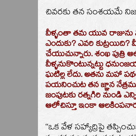
చివరకు తన సంశయమే నిజ
వీళ్ళంతా తమ యువ రాజును మట
ఎందుకు? ఎవరి కుట్రయిది? వ
చేయుచున్నారు. శంఖ పుత్రి 
వీళ్ళనుకొంటున్నట్టు ధనుంజయ
ఘటిల్ల లేదు. అతను మహా పథ
పయనించుట తన జ్ఞాన నేత్ర
జంపుటకు రత్నగిరి నుండి ఎన్
ఆలోచిస్తూ ఇంకా ఆలకింపనార
‘‘ఒక వేళ సహ్యాద్రిపై తప్ప