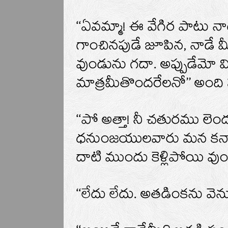
‘‘ఏవమ్మా! ఈ వేగిర పాటు 
గాంచినపుడే జూపిన, నాడే
వుండును గదా. అప్పుడేమో మ
మాత్రమీతొందరేలనో’’ అంద
‘‘పో అత్తా! నీ చతురము లెంద
ధనుంజయులవారు మన కన్నా
దాటి ముందు కెళ్లిపోయి వుం
‘‘లేదు లేదు. అతడింకను వెనుక