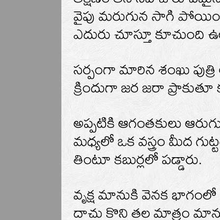
తక్షణం తన సహజ రూపమైన ప
వైపు మరుగున సాగి పోయింద
ఎదురు చూస్తూ కూచుంది ఉల
సర్పంగా మారిన శంఖు పుత్రి
క్రిందుగా జర జరా ప్రాకుతూ 
అప్పటికి ఆగంతకులు ఆరుగు
మధ్యలో ఒక వస్త్రం మీద గుట
తింటూ కబుర్లలో పడ్డారు.
వృక్ష మానుకి వెనక భాగంలో 
దాచు కొని తల మాత్రం మానుకు