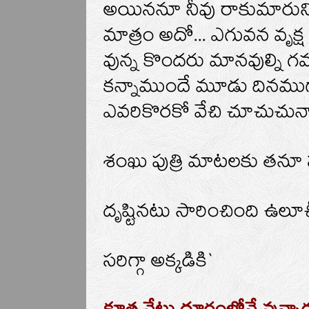
అయిననూ నీవు రాకుమారుని
మాత్రం అదో... ఎగువన వృక్ష 
వున్న కొందరు మానవుల్ని గ
కన్నాముందే మూడు దినముగా
ఎవరికొరకో వేచి చూచుచున్న
శంఖు పుత్రి మాటలకు తనూ 
దృష్టినటు సారించింది ఉలూచీ
సరిగ్గా అక్కడికి`