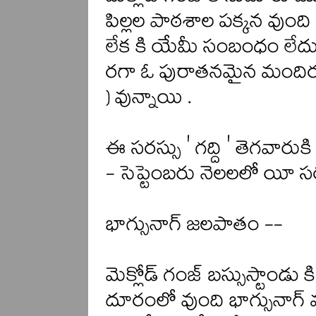
పిల్లల పాఠశాల పక్కన వుంది య
లేక కి యేమీ సంబంధం లేదు . 
రగా ఓ పురాతనమైన మందిరం వుంద
) వున్నాయి .
ఈ సరస్సు ' గద్ది ' తెగవారుక
- సెప్టెంబరు నెలలలో యీ సరస
భాగ్సునాగ్ జలపాతం --
మెక్లోడ్ గంజ్ బస్సుస్టాండు
దూరంలో వుంది భాగ్సునాగ్