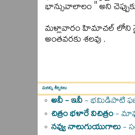
భాన్సువాలాలం " అని చెప్పు
మళ్లావారం హిమాచల్ లోని న
అంతవరకు శలవు .
మరిన్ని శీర్షికలు
అవీ - ఇవీ
- భమిడిపాటి ఫ
చిత్రం భళారే విచిత్రం
- మావూ
నవ్వు నాలుగుయుగాలు
- స