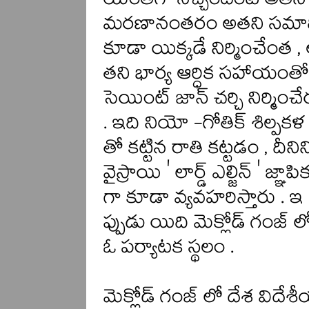
యెంతగా నచ్చిందంటే అతని
మరణానంతరం అతని సమా
కూడా యిక్కడే నిర్మించేంత ,
తని భార్య ఆర్ధిక సహాయంతో
సెయింట్ జాన్ చర్చి నిర్మించే
. ఇది నియో -గోతిక్ శిల్పకళ
తో కట్టిన రాతి కట్టడం , దీనిన
వైస్రాయి ' లార్డ్ ఎల్జిన్ ' జ్ఞాపి
గా కూడా వ్యవహరిస్తారు . ఇ
ప్పుడు యిది మెక్లోడ్ గంజ్ ల
ఓ పర్యాటక స్థలం .
మెక్లోడ్ గంజ్ లో దేశ విదేశ