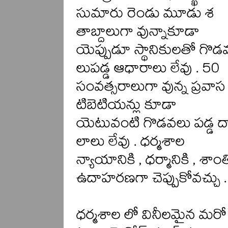
సుమారు రెండు మూడు శ
తాబ్దాలుగా వున్నాకూడా
యెప్పుడూ స్థానికులతో గొడ
లుపడ్డ ఆధారాలు లేవు . 50
సంవత్సరాలుగా వున్న ప్రవాస
టిబెటియన్లు కూడా
యెటువంటి గొడవలు పడ్డ 
లాలు లేవు . ధర్మశాల
న్యాయానికి , ధర్మానికి , శాంత
ఉదాహరణగా చెప్పుకోవచ్చు .
ధర్మశాల లో వినీలమైన మరో