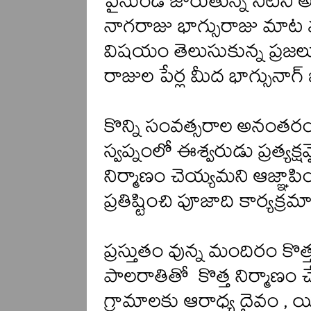
పైనుండి జారుతున్న నీటిని అప
నాగరాజు భాగ్సురాజు మాట మ
విషయం తెలుసుకున్న ప్రజల
రాజుల పేర్ల మీద భాగ్సునా
కొన్ని సంవత్సరాల అనంతరం 
స్వప్నంలో ఈశ్వరుడు ప్రత్య
నిర్మాణం చెయ్యమని ఆజ్ఞాప
ప్రతిష్టించి పూజాది కార్యక్
ప్రస్తుతం వున్న మందిరం కొత్
పాలరాతితో కొత్త నిర్మాణం చే
గ్రామాలకు ఆరాధ్య దైవం , య