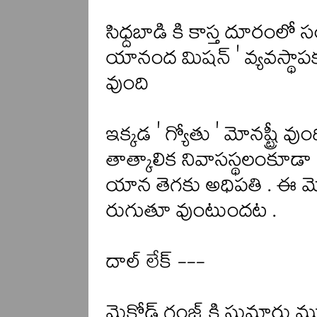
సిధ్దబాడి కి కాస్త దూరంల
యానంద మిషన్ ' వ్యవస్థాపక
వుంది
ఇక్కడ ' గ్యోతు ' మోనష్ట్రీ వు
తాత్కాలిక నివాసస్థలంకూడా 
యాన తెగకు అధిపతి . ఈ మోనష
రుగుతూ వుంటుందట .
దాల్ లేక్ ---
మెక్లోడ్ గంజ్ కి సుమారు 