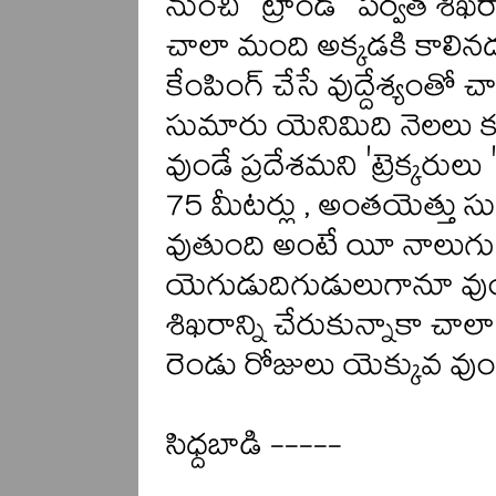
నుంచి ' ట్రాండ్ ' పర్వత శ
చాలా మంది అక్కడకి కాలిన
కేంపింగ్ చేసే వుద్దేశ్యంత
సుమారు యెనిమిది నెలలు 
వుండే ప్రదేశమని 'ట్రెక్కరుల
75 మీటర్లు , అంతయెత్తు సు
వుతుంది అంటే యీ నాలుగు 
యెగుడుదిగుడులుగానూ వుంటు
శిఖరాన్ని చేరుకున్నాకా చా
రెండు రోజులు యెక్కువ వుండే
సిధ్దబాడి -----