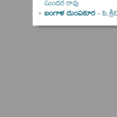
సుందర రావు
బంగాళ దుంపకూర
- పి.శ్ర