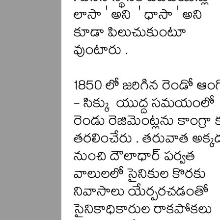
లాసా ' అని ' ధాసా ' అని
కూడా పిలుచుకుంటూ
వుంటారు .
1850 లో జరిగిన రెండో ఆంగ్
- సిక్కు యుద్ద సమయంలో
రెండు రెజిమెంట్లను కాంగ్రా 
తరలించేరు . తరువాత అక్క
నుంచి దౌలాధార్ పర్వత
వాలులలో సైనికుల కొరకు
నివాసాలు యేర్పరచడంతో
సైనికాధికారుల రాకపోకలు