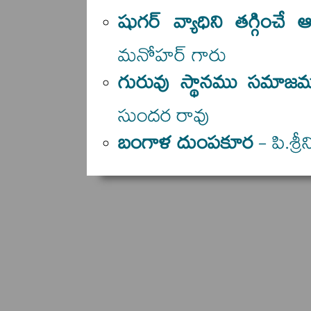
షుగర్ వ్యాధిని తగ్గించే 
మనోహర్ గారు
గురువు స్థానము సమాజమ
సుందర రావు
బంగాళ దుంపకూర
- పి.శ్ర