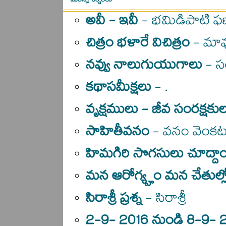
మరిన్ని శీర్షికలు
అవీ - ఇవీ
- భమిడిపాటి ఫ
చిత్రం భళారే విచిత్రం
- మావూ
నవ్వు నాలుగుయుగాలు
- స
కథాసమీక్షలు
- .
వృక్షములు - జీవ సంరక్షకు
సాహితీవనం
- వనం వెంకట 
హిమగిరి సొగసులు చూద్దా
మన ఆరోగ్య్హం మన చేతుల్ల
సిరాశ్రీ ప్రశ్న
- సిరాశ్రీ
2-9- 2016 నుండి 8-9- 