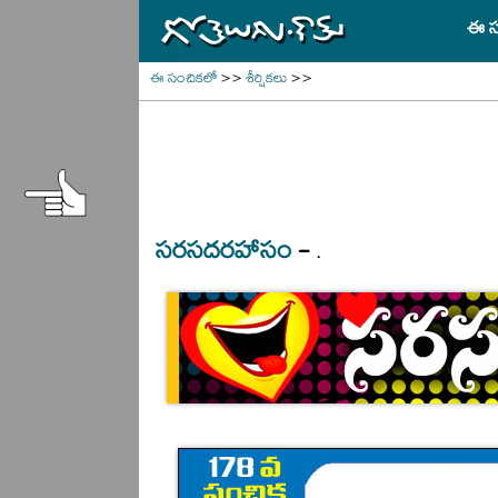
ఈ స
ఈ సంచికలో
>>
శీర్షికలు
>>
సరసదరహాసం
-
.