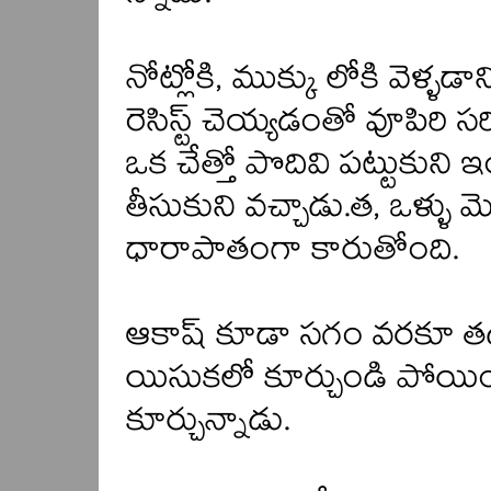
నోట్లోకి, ముక్కు లోకి వెళ్ళడ
రెసిస్ట్‌ చెయ్యడంతో వూపిరి స
ఒక చేత్తో పొదివి పట్టుకుని 
తీసుకుని వచ్చాడు.త, ఒళ్ళు 
ధారాపాతంగా కారుతోంది.
ఆకాష్‌ కూడా సగం వరకూ తడ
యిసుకలో కూర్చుండి పోయింది
కూర్చున్నాడు.