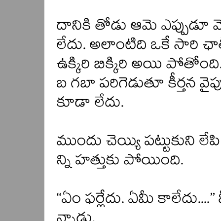
దానికి తోడు ఆమె ఎప్పుడూ మో
లేదు. అలాంటిది ఒకే సారి ఛా
ఉక్కిరి బిక్కిరి అయి పోతోంది
బ గబా పరిగెడుతూ కీర్తన వై
కూడా లేదు.
ముందు చెయ్యి పట్టుకుని లే
న్ని హత్తుకు పోయింది.
‘‘ఏం ఫర్లేదు. ఏమీ కాలేదు....
న్నాడు.