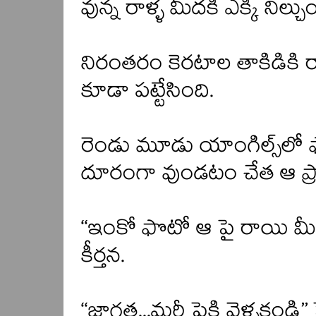
వున్న రాళ్ళ మీదకి ఎక్కి నిల్చుం
నిరంతరం కెరటాల తాకిడికి ర
కూడా పట్టేసింది.
రెండు మూడు యాంగిల్స్‌లో 
దూరంగా వుండటం చేత ఆ ప్ర
‘‘ఇంకో ఫొటో ఆ పై రాయి మీ
కీర్తన.
‘‘జాగ్రత్త...మరీ పైకి వెళ్ళకం