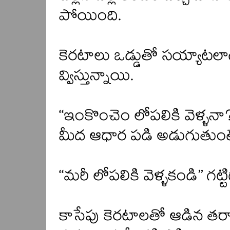
పోయింది.
కెరటాలు ఒడ్డుతో సయ్యాటలా
వ్విస్తున్నాయి.
‘‘ఇంకొంచెం లోపలికి వెళ్ళనా?’
మీద ఆధార పడి అడుగుతుం
‘‘మరీ లోపలికి వెళ్ళకండి’’ గట్
కాసేపు కెరటాలతో ఆడిన తర