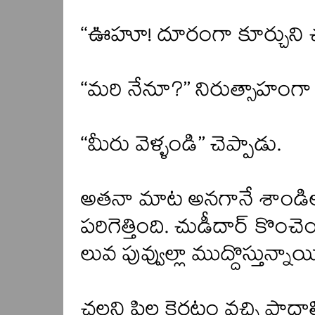
‘‘ఊహూ! దూరంగా కూర్చుని చూ
‘‘మరి నేనూ?’’ నిరుత్సాహంగా
‘‘మీరు వెళ్ళండి’’ చెప్పాడు.
అతనా మాట అనగానే శాండిల్స్‌ అ
పరిగెత్తింది. చుడీదార్‌ కొంచె
లువ పువ్వుల్లా ముద్దొస్తున్నాయ
చల్లని పిల్ల కెరటం వచ్చి పాద