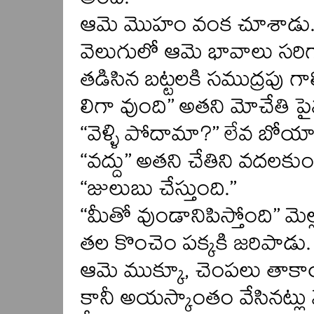
అంది.
ఆమె మొహం వంక చూశాడు. చీ
వెలుగులో ఆమె భావాలు సరిగ
తడిసిన బట్టలకి సముద్రపు గా
లిగా వుంది’’ అతని మోచేతి పై
‘‘వెళ్ళి పోదామా?’’ లేవ బోయ
‘‘వద్దు’’ అతని చేతిని వదలకు
‘‘జులుబు చేస్తుంది.’’
‘‘మీతో వుండానిపిస్తోంది’’ మె
తల కొంచెం పక్కకి జరిపాడు.
ఆమె ముక్కూ, చెంపలు తాకాయ
కానీ అయస్కాంతం వేసినట్లు