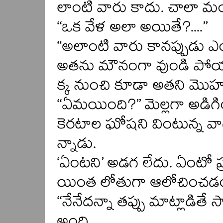
లాంటి వారు కాదు. చాలా మం
‘‘ఒక వేళ అలా అయితే?....’’
‘‘అలాంటి వారు కానప్పుడు ఎం
అతను మౌనంగా వుండి పోయాడ
క్క నుంచి కూడా అతని మొహం
‘‘ఏమయింది?’’ మెల్లగా అడిగి
కెరటాల ఘోషని వింటున్న వాడల్
న్నాడు.
‘ఏంటని’ అడగ లేదు. ఏంటో 
యింత లోతుగా ఆలోచించడం
‘‘నేనేదన్నా తప్పు మాట్లాడితే 