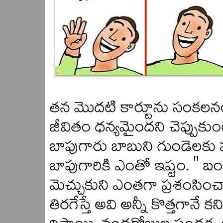
తన మొదటి కార్టూను సంకలనం
జీవితం ధన్యమైందని చెప్పుకు
బాపుగారు బాబుని గుండెలకు హ
బాపుగారికి ఎంతో ఇష్టం. " బం
మెచ్చుకుని ఎంతగా ప్రశంసించ
తిరగేస్తే అవి అన్నీ కొత్తగానే క