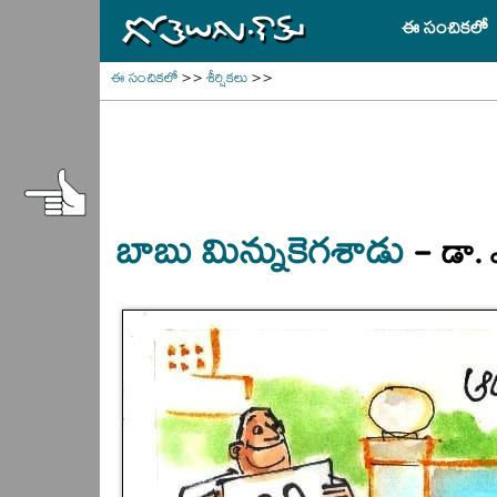
ఈ సంచికలో
ఈ సంచికలో
>>
శీర్షికలు
>>
-
బాబు మిన్నుకెగశాడు
డా.