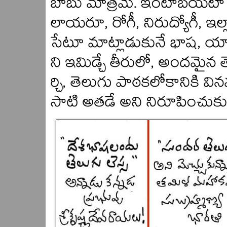
బాబు మాత్రమే. ఇంటాబయటా సామా
లాయరూ, రోగీ, నిరుద్యోగీ, ఇల్ల
సేటూ మాట్లాడుకునే భాష, యాస,
ని ఇమిడ్చే తీరులో, అందమైన 
ర్చి, తెలుగు పాఠకలోకానికి వ
సాటి అతడే అని నిరూపించుకున