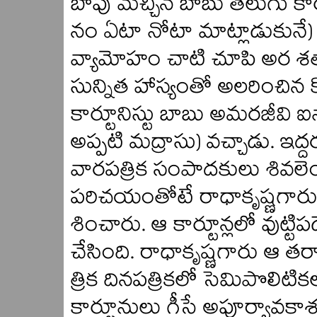
బాపు మెచ్చిన బాబు తెలుగు కార
నం ఏటా నోటా మాట్లాడుకున
వ్యామోహం చాటి చూపి అర శతా
సున్నిత హాస్యంతో అలరించిన 
కార్టూనిస్టు బాబు అమరజీవి ఐనా
అప్పటి మద్రాసు) వచ్చాడు. ఇద్ద
వారపత్రిక సంపాదకులు శివలెం
పరిచయంతోటే రాధాకృష్ణగారు
శించారు. ఆ కార్టూన్లలో వుట్ట
చేసింది. రాధాకృష్ణగారు ఆ తర్వ
త్రిక దినపత్రికలో సెమిపొలి
కార్టూనులు గీసే అపూర్వావకాశం