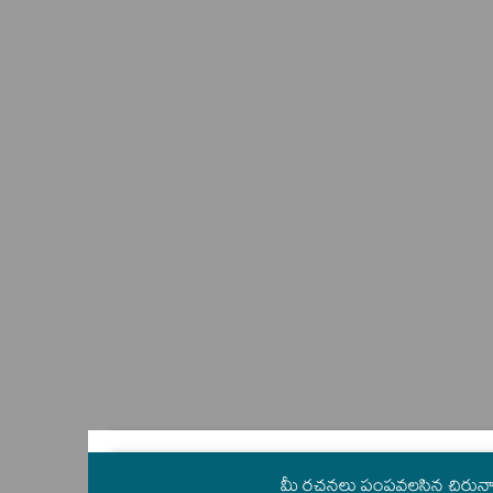
మీ రచనలు పంపవలసిన చిరున