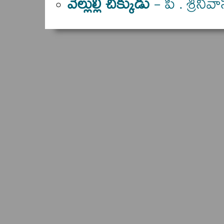
వెల్లుల్లి చిక్కుడు
- పి . శ్రీనివ