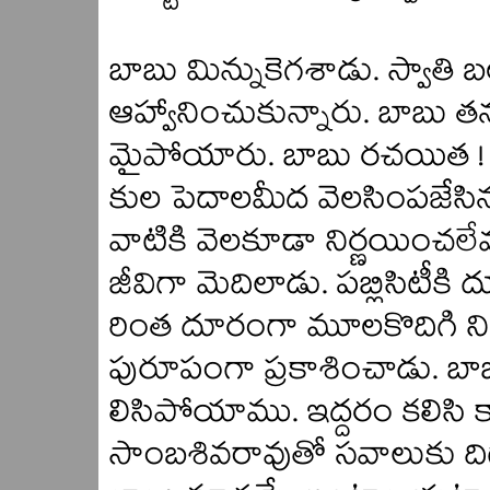
బాబు మిన్నుకెగశాడు. స్వాతి
ఆహ్వానించుకున్నారు. బాబు తన
మైపోయారు. బాబు రచయిత ! ఎన్ని
కుల పెదాలమీద వెలసింపజేసిన న
వాటికి వెలకూడా నిర్ణయించలే
జీవిగా మెదిలాడు. పబ్లిసిటీ
రింత దూరంగా మూలకొదిగి ని
పురూపంగా ప్రకాశించాడు. బా
లిసిపోయాము. ఇద్దరం కలిసి కార
సాంబశివరావుతో సవాలుకు దిగామ