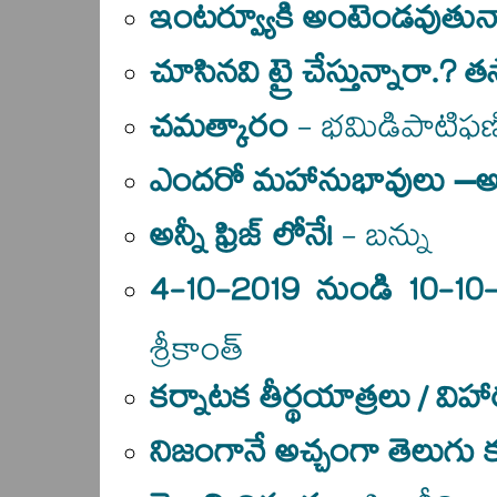
ఇంటర్వ్యూకి అంటెండవుతున్నారా
చూసినవి ట్రై చేస్తున్నారా.? తస్మ
చమత్కారం
- భమిడిపాటిఫణ
ఎందరో మహానుభావులు –అ
అన్నీ ఫ్రిజ్ లోనే!
- బన్ను
4-10-2019 నుండి 10-10
శ్రీకాంత్
కర్నాటక తీర్థయాత్రలు / వి
నిజంగానే అచ్చంగా తెలుగు కథ