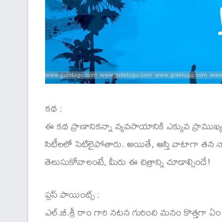
కథ :
ఈ కథ ప్రాణానికన్నా వ్యవసాయానికి ఎక్కువ ప్రాముఖ
సిటీలలో సెటిలైపోతారు. అయితే, ఆస్తి వాటాగా తన 
తెలుసుకోవాలంటే, మీరు ఈ చిత్రాన్ని చూడాల్సిందే!
ప్లస్ పాయింట్స్ :
ఎల్.బీ.శ్రీ రాం గారి నటన గురించి మనం కొత్తగా ఏం 