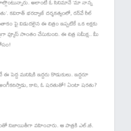
ాల్గొంటున్నారు. అలాంటి ఓ సినిమానే ‘మా నాన్న
ైతు’. కవిరాత్ భరద్వాజ్ దర్శకత్వంలో, రన్‍వే రీల్
తాకం పై విడుదలైన ఈ చిత్రం ఇప్పటికే ఒక లక్షకు
ైగా వ్యూస్ సొంతం చేసుకుంది. ఈ చిత్ర సమీక్ష.. మీ
ోసం!
 ఈ పెద్ద మనిషికి ఇద్దరు కొడుకులు. ఇద్దరూ
 అంగీకరిస్తాడు, కాని, ఓ షరతుతో! ఏంటా షరతు?
 ఎంతో నిజాయితీగా వహించారు. ఆ పాత్రకి ఎల్.బీ.