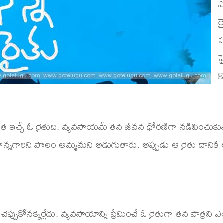
ప
ర
ప
ప
క
్యత ఇచ్చే ఓ రైతుది. వ్యవసాయమే తన జీవన ధోరణిగా నడిపించుకునే
నాన్నగారిని పొలం అమ్మమని అడుగుతారు. అప్పుడు ఆ రైతు దానికి
చెప్పుకోనక్కర్లేదు. వ్యవసాయాన్ని ప్రేమించే ఓ రైతుగా తన పాత్రని