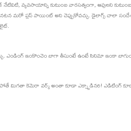
జ్ నేటివిటి, వ్యవసాయాన్ని కుటుంబ వారసత్వంగా, ఆవులని కుట
ా నటన మరో ప్లస్ పాయింట్ అని చెప్పుకోవచ్చు. డైలాగ్స్ చాలా సంద
లైట్.
్యచ్చు. ఎండింగ్ ఇంకొంచెం బాగా తీసుంటే ఉంటే సినిమా ఇంకా బాగుం
ోకపోతే మిగతా కెమెరా వర్క్ అంతా కూడా ఎక్స్టాడినరి! ఎడిటింగ్ కూడా 