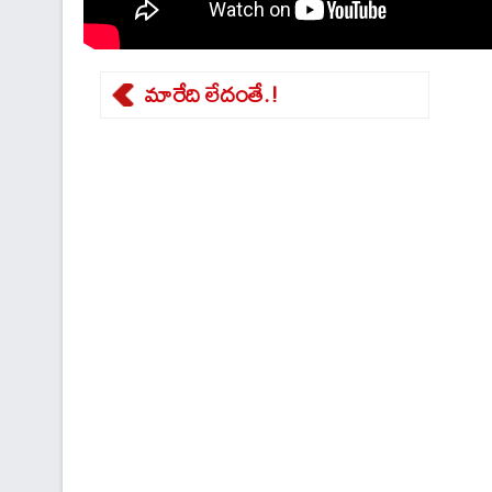
మారేది లేదంతే.!