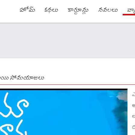
హోమ్
కథలు
కార్టూన్లు
నవలలు
వ్
ాయి సోమయాజులు
ఎ
అ
ల
ద