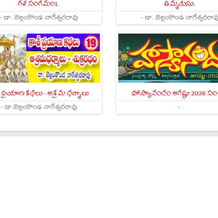
గళ సంగమం1.
తిమ్మరుసు.
- డా. బెల్లంకొండ నాగేశ్వరరావు
- డా. బెల్లంకొండ నాగేశ్వరరావ
ీ ప్రయాణ కథలు - ఆశ్రమ ధర్మాలు
హాస్యానందం ఆగష్టు 2026 సం
- డా.బెల్లంకొండ నాగేశ్వరరావు
- .