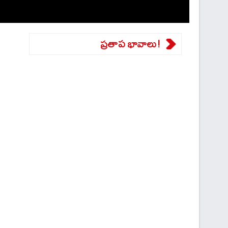
ప్రతాప భావాలు!