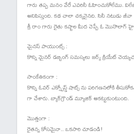
గారు తప్ప మనం వేరే ఎవరినీ ఓహించుకోలేము. విలే
అనిపిస్తుంది. కథ చాలా చక్కనైనది. సినీ నటుడు జీవ
శ్రీ రాం గారు రైతు కష్టాల మీద చెప్పే ఓ మొనొలాగ్ హై
మైనస్ పాయుంట్స్ :
కొన్ని మైనర్ డబ్బింగ్ సమస్యలు జర్క్ క్రియేట్ చెయ
సాంకేతికంగా :
కొన్ని ఓవర్ ఎక్స్పోస్డ్ షాట్స్ ను పరిగణనలోకి తీసుక
గా చేశారు. బ్యాక్‍గ్రౌండ్ మ్యూజిక్ ఆకట్టుకుంటుంది.
మొత్తంగా :
రైతన్న కోసమైనా.. ఒకసారి చూడండి!