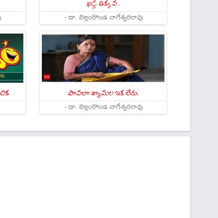
ఖడ్గ తిక్కన .
ు
- డా. బెల్లంకొండ నాగేశ్వరరావు
చిక
పావలా శ్యామల ఇక లేరు.
- డా. బెల్లంకొండ నాగేశ్వరరావు