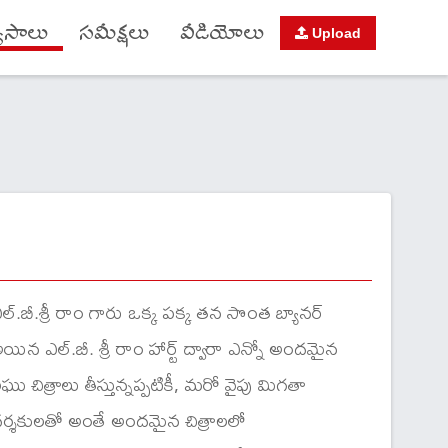
యాసాలు
సమీక్షలు
వీడియోలు
Upload
ల్.బీ.శ్రీ రాం గారు ఒక్క పక్క తన సొంత బ్యానర్
యిన ఎల్.బీ. శ్రీ రాం హార్ట్ ద్వారా ఎన్నో అందమైన
ఘు చిత్రాలు తీస్తున్నప్పటికీ, మరో వైపు మిగతా
ర్శకులతో అంతే అందమైన చిత్రాలలో