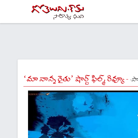
‘మా నాన్న రైతు’ షార్ట్ ఫిల్మ్ రివ్యూ -
-స