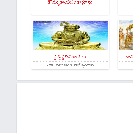
కొమ్ముకాయడం కార్టూన్లు
- ,
శ్రీ కృష్ణదేవరాయలు.
కాశ
- డా. బెల్లంకొండ నాగేశ్వరరావు