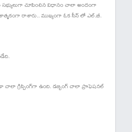
ుంబ సభ్యులుగా చూపించిన విధానం చాలా అందంగా
ేశాత్మకంగా రాశారు.. ముఖ్యంగా ఓక సీన్ లో ఎల్.బీ.
డేది.
చాలా గ్రిప్పింగ్‍గా ఉంది. డబ్బింగ్ చాలా ప్రొఫెషనల్