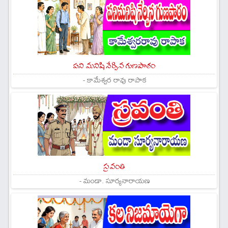
పని మనిషి నేర్పిన గుణపాఠం
- కామేశ్వర రావు రాపాక
స్రవంతి
- మండా. సూర్యనారాయణ