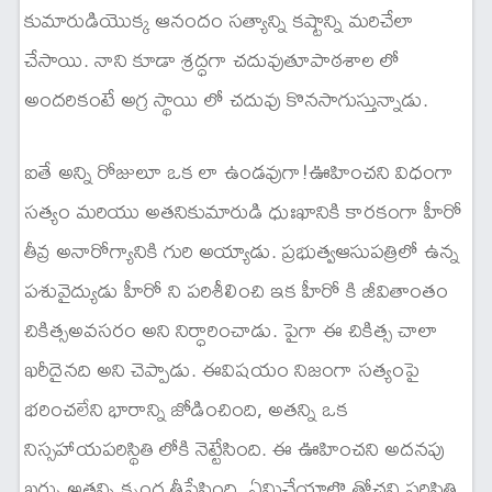
కుమారుడి
యొక్క
ఆనందం
సత్యాన్ని
కష్టాన్ని
మరిచేలా
చేసాయి
.
నాని
కూడా
శ్రద్ధగా
చదువుతూ
పాఠశాల
లో
అందరికంటే
అగ్ర
స్థాయి
లో
చదువు
కొనసాగుస్తున్నాడు
.
ఐతే
అన్ని
రోజులూ
ఒక
లా
ఉండవుగా
!
ఊహించని
విధంగా
సత్యం
మరియు
అతని
కుమారుడి
ధుఃఖానికి
కారకంగా
హీరో
తీవ్ర
అనారోగ్యానికి
గురి
అయ్యాడు
.
ప్రభుత్వ
ఆసుపత్రిలో
ఉన్న
పశువైద్యుడు
హీరో
ని
పరిశీలించి
ఇక
హీరో
కి
జీవితాంతం
చికిత్స
అవసరం
అని
నిర్ధారించాడు
.
పైగా
ఈ
చికిత్స
చాలా
ఖరీదైనది
అని
చెప్పాడు
.
ఈ
విషయం
నిజంగా
సత్యంపై
భరించలేని
భారాన్ని
జోడించింది
,
అతన్ని
ఒక
నిస్సహాయ
పరిస్థితి
లోకి
నెట్టేసింది
.
ఈ
ఊహించని
అదనపు
ఖర్చు
అతన్ని
కృంగ
తీసేసింది
.
ఏమి
చేయాలొ
తోచని
పరిస్థితి