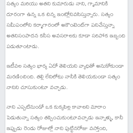
సత్యం
మరియు
అతని
కుమారుడు
నాని
,
గాృమానికి
దూరంగా
ఉన్న
ఒక
చిన్న
ఇంట్లో
నివసిస్తున్నారు
.
సత్యం
సమీపంలోని
కర్మాగారంలో
అకౌంటెంట్‌గా
పనిచేస్తున్నా
అతని
సంపాదన
కనీస
అవసరాలకు
కూడా
సరిపోక
ఇబ్బంది
పడుతూంటాడు
.
ఇటీవల
సత్యం
భార్య
ఏదో
తెలియని
వ్యాధితో
అనుకోకుండా
మరణించింది
.
తల్లి
లేని
లోటు
నానీకి
తెలియకుండా
సత్యం
నానిని
చూసుకుంటూ
వచ్చాడు
.
నాని
ఎప్పటినుండో
ఒక
కుక్కపిల్ల
కావాలని
మారాం
పెడుతున్నా
సత్యం
తప్పించుకుంటూ
వచ్చాడు
ఇన్నాళ్ళు
,
కానీ
ఇప్పుడు
రెండు
రోజుల్లో
నాని
పుట్టినరోజు
వస్తోంది
,