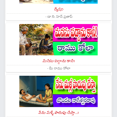
ద్వేషం
- డా:సి.హెచ్.ప్రతాప్
మనసు పడ్డాను కానీ!
- మీ రాము కోలా
నేను మళ్ళీ పొదుపు చేస్తా...!