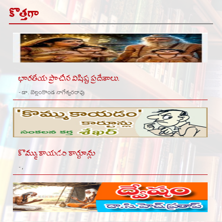
కొత్తగా
భారతీయ ప్రాచీన విషిష్ట ప్రదేశాలు.
- డా. బెల్లంకొండ నాగేశ్వరరావు
కొమ్ముకాయడం కార్టూన్లు
- ,