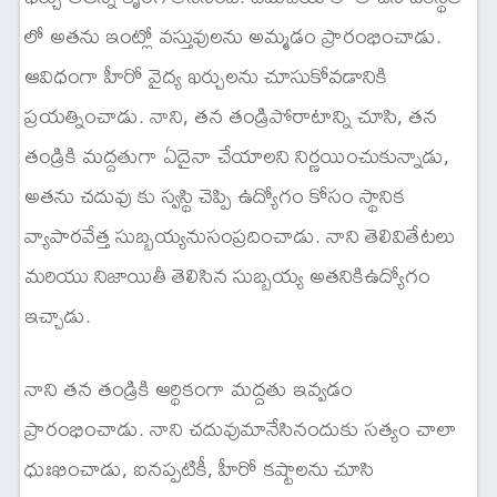
లో
అతను
ఇంట్లో
వస్తువులను
అమ్మడం
ప్రారంభించాడు
.
ఆ
విధంగా
హీరో
వైద్య
ఖర్చులను
చూసుకోవడానికి
ప్రయత్నించాడు
.
నాని
,
తన
తండ్రి
పోరాటాన్ని
చూసి
,
తన
తండ్రికి
మద్దతుగా
ఏదైనా
చేయాలని
నిర్ణయించుకున్నాడు
,
అతను
చదువు
కు
స్వస్థి
చెప్పి
ఉద్యోగం
కోసం
స్థానిక
వ్యాపారవేత్త
సుబ్బయ్యను
సంప్రదించాడు
.
నాని
తెలివితేటలు
మరియు
నిజాయితీ
తెలిసిన
సుబ్బయ్య
అతనికి
ఉద్యోగం
ఇచ్చాడు
.
నాని
తన
తండ్రికి
ఆర్థికంగా
మద్దతు
ఇవ్వడం
ప్రారంభించాడు
.
నాని
చదువు
మానేసినందుకు
సత్యం
చాలా
ధుఃఖించాడు
,
ఐనప్పటికీ
,
హీరో
కష్టాలను
చూసి