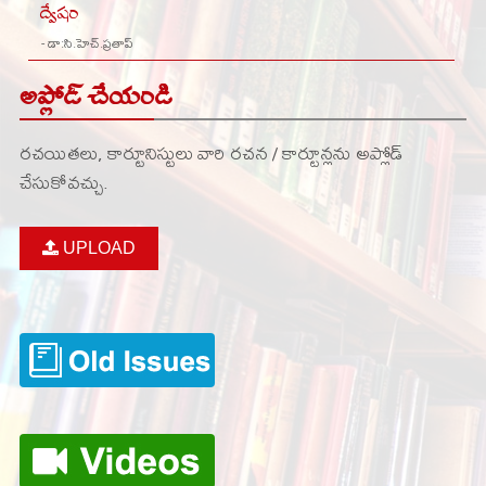
ద్వేషం
- డా:సి.హెచ్.ప్రతాప్
అప్లోడ్ చేయండి
రచయితలు, కార్టూనిస్టులు వారి రచన / కార్టూన్లను అప్లోడ్
చేసుకోవచ్చు.
UPLOAD