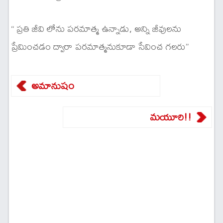
“
ప్రతి
జీవి
లోను
పరమాత్మ
ఉన్నాడు
,
అన్ని
జీవులను
ప్రేమించడం
ద్వారా
పరమాత్మను
కూడా
సేవించ
గలరు
”
అమానుషం
మయూరి!!