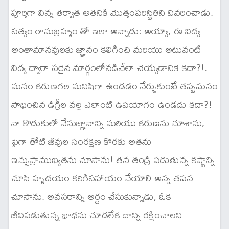
పూర్తిగా
విన్న
తర్వాత
అతనికి
మొత్తం
పరిస్థితిని
వివరించాడు
.
సత్యం
రామబ్రహ్మం
తో
ఇలా
అన్నాడు
:
అయ్యా
,
ఈ
విద్య
అంతా
మానవులకు
జ్ఞానం
కలిగించి
మరియు
అటువంటి
విద్య
ద్వారా
సరైన
మార్గంలో
నడిచేలా
చెయ్యడానికె
కదా
?!.
మనం
కరుణగల
మనిషిగా
ఉండడం
నేర్చుకుంటే
తప్ప
మనం
సాధించిన
డిగ్రీల
వల్ల
ఎలాంటి
ఉపయోగం
ఉండదు
కదా
?!
నా
కొడుకులో
నేను
జ్ఞానాన్ని
మరియు
కరుణను
చూశాను
,
పైగా
తోటి
జీవుల
సంరక్షణ
కొరకు
అతను
ఇచ్చు
ప్రాముఖ్యతను
చూసాను
!
తన
తండ్రి
పడుతున్న
కష్టాన్ని
చూసి
హృదయం
కరిగి
సహాయం
చేయాలి
అన్న
తపన
చూసాను
.
అవసరాన్ని
అర్థం
చేసుకున్నాడు
,
ఓక
జీవి
పడుతున్న
భాధను
చూడలేక
దాన్ని
రక్షించాలని