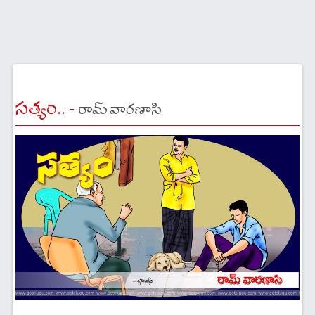
సత్యం.. -
రామ్ వారణాసి