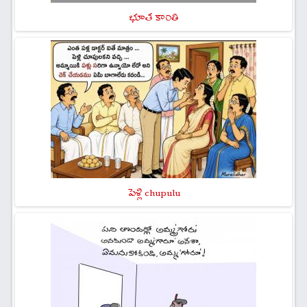
భూత కాంతి
పెళ్లి chupulu