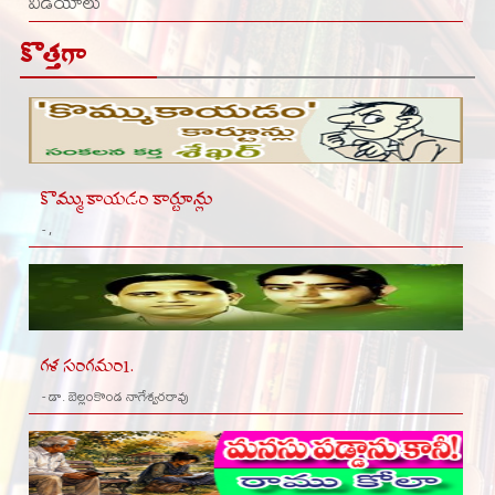
వీడియోలు
కొత్తగా
కొమ్ముకాయడం కార్టూన్లు
- ,
గళ సంగమం1.
- డా. బెల్లంకొండ నాగేశ్వరరావు