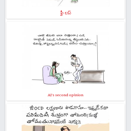
ఫ్రీ బస్
AI's second opinion