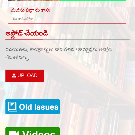
మనసు పడ్డాను కానీ!
- మీ రాము కోలా
అప్లోడ్ చేయండి
రచయితలు, కార్టూనిస్టులు వారి రచన / కార్టూన్లను అప్లోడ్
చేసుకోవచ్చు.
UPLOAD