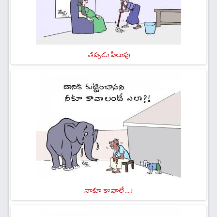
తప్పుడు పిలుపు
నాకూ కావాలే ....!