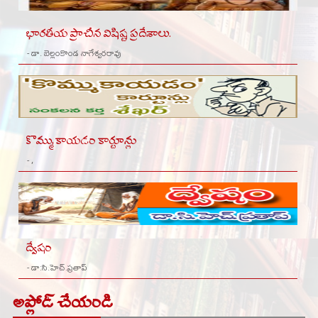
భారతీయ ప్రాచీన విషిష్ట ప్రదేశాలు.
- డా. బెల్లంకొండ నాగేశ్వరరావు
కొమ్ముకాయడం కార్టూన్లు
- ,
ద్వేషం
- డా:సి.హెచ్.ప్రతాప్
అప్లోడ్ చేయండి