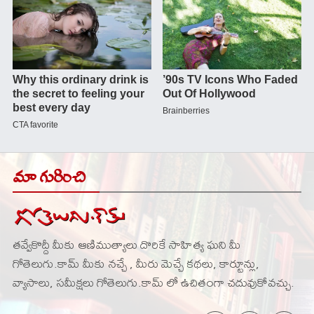
మా గురించి
తవ్వేకొద్దీ మీకు ఆణిముత్యాలు దొరికే సాహిత్య ఘని మీ
గోతెలుగు.కామ్ మీకు నచ్చే , మీరు మెచ్చే కథలు, కార్టూన్లు,
వ్యాసాలు, సమీక్షలు గోతెలుగు.కామ్ లో ఉచితంగా చదువుకోవచ్చు.