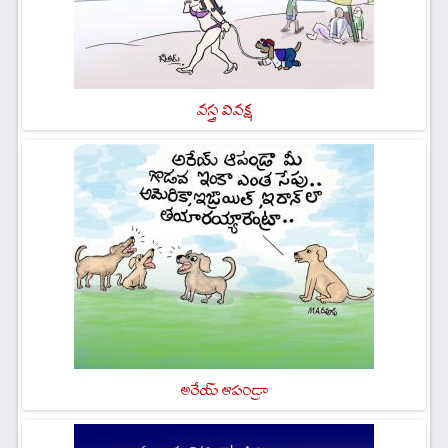
వస్త్ర వివక్ష
అరేయ్ ఆపండ్రా