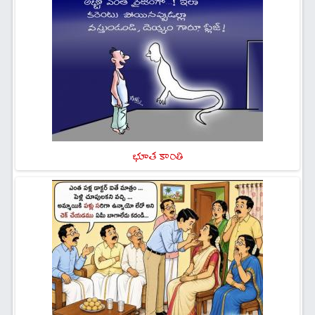
భూత కాంతి