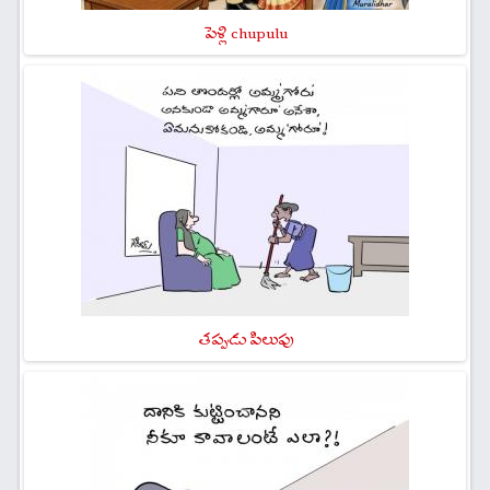
పెళ్లి chupulu
తప్పుడు పిలుపు