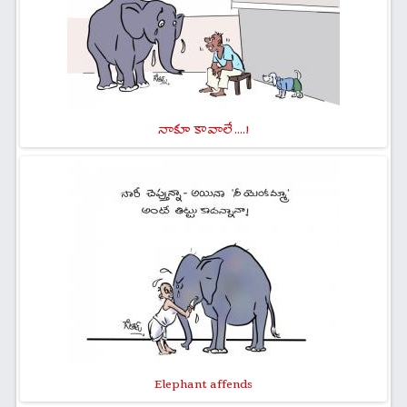
నాకూ కావాలే ....!
Elephant affends