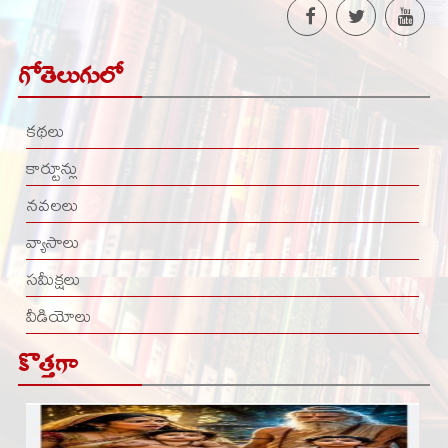
గోతెలుగులో
కథలు
కార్టూన్లు
నవలలు
వ్యాసాలు
సమీక్షలు
వీడియోలు
కొత్తగా