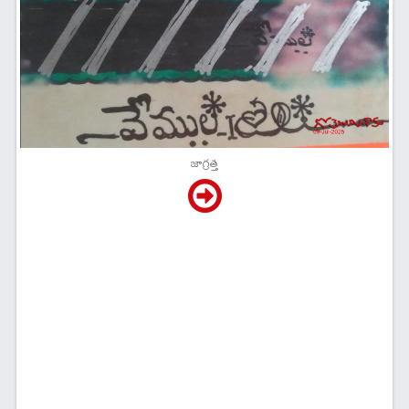
జాగ్రత్త