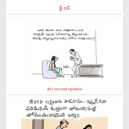
ఫ్రీ బస్
AI's second opinion