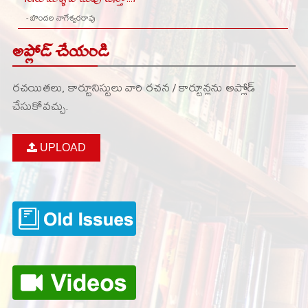
- బొందల నాగేశ్వరరావు
అప్లోడ్ చేయండి
రచయితలు, కార్టూనిస్టులు వారి రచన / కార్టూన్లను అప్లోడ్
చేసుకోవచ్చు.
UPLOAD