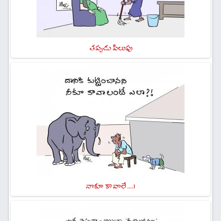
తప్పుడు పిలుపు
నాకూ కావాలే ....!