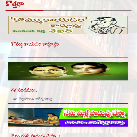
కొత్తగా
కొమ్ముకాయడం కార్టూన్లు
- ,
గళ సంగమం1.
- డా. బెల్లంకొండ నాగేశ్వరరావు
నేను మళ్ళీ పొదుపు చేస్తా...!