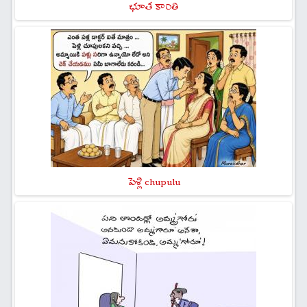
భూత కాంతి
పెళ్లి chupulu