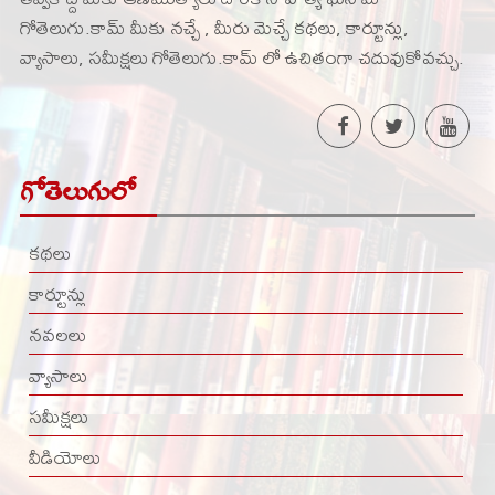
గోతెలుగు.కామ్ మీకు నచ్చే , మీరు మెచ్చే కథలు, కార్టూన్లు,
వ్యాసాలు, సమీక్షలు గోతెలుగు.కామ్ లో ఉచితంగా చదువుకోవచ్చు.
గోతెలుగులో
కథలు
కార్టూన్లు
నవలలు
వ్యాసాలు
సమీక్షలు
వీడియోలు