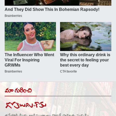
మా గురించి
తవ్వేకొద్దీ మీకు ఆణిముత్యాలు దొరికే సాహిత్య ఘని మీ