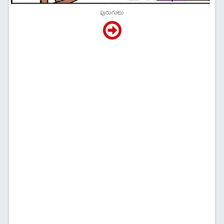
పురుగులు