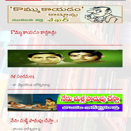
కొమ్ముకాయడం కార్టూన్లు
- ,
గళ సంగమం1.
- డా. బెల్లంకొండ నాగేశ్వరరావు
నేను మళ్ళీ పొదుపు చేస్తా...!
- బొందల నాగేశ్వరరావు