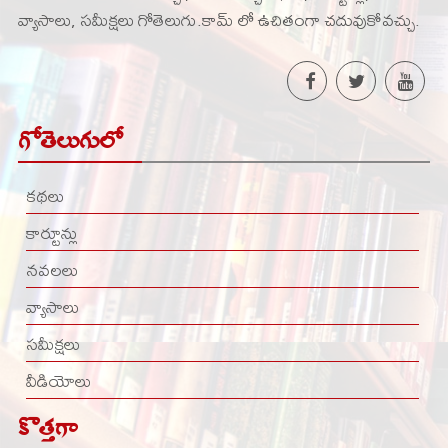
వ్యాసాలు, సమీక్షలు గోతెలుగు.కామ్ లో ఉచితంగా చదువుకోవచ్చు.
గోతెలుగులో
కథలు
కార్టూన్లు
నవలలు
వ్యాసాలు
సమీక్షలు
వీడియోలు
కొత్తగా