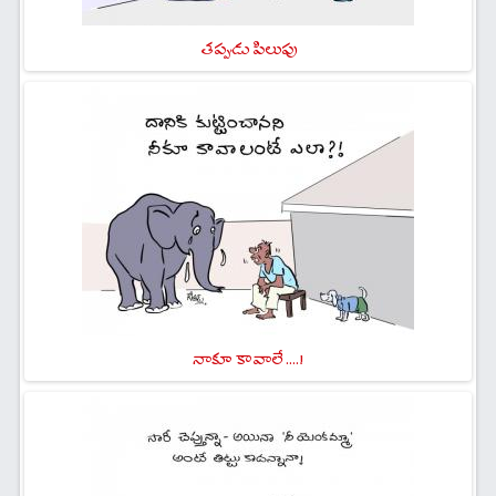
తప్పుడు పిలుపు
నాకూ కావాలే ....!