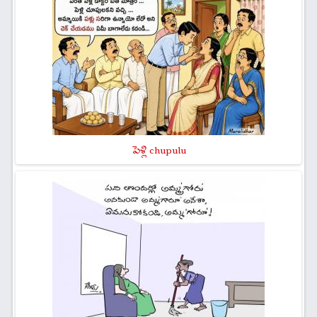
పెళ్లి chupulu