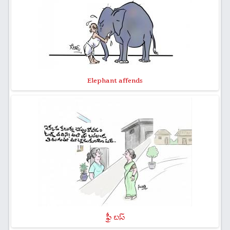
Elephant affends
ఫ్రీ బస్