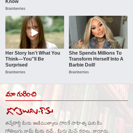
మా గురించి
తవ్వేకొద్దీ మీకు ఆణిముత్యాలు దొరికే సాహిత్య ఘని మీ
గోతెలుగు.కామ్ మీకు నచ్చే , మీరు మెచ్చే కథలు, కార్టూన్లు,