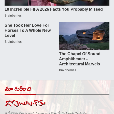
మా గురించి
తవ్వేకొద్దీ మీకు ఆణిముత్యాలు దొరికే సాహిత్య ఘని మీ