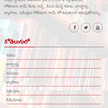
గోతెలుగు.కామ్ మీకు నచ్చే , మీరు మెచ్చే కథలు, కార్టూన్లు,
వ్యాసాలు, సమీక్షలు గోతెలుగు.కామ్ లో ఉచితంగా చదువుకోవచ్చు.
గోతెలుగులో
కథలు
కార్టూన్లు
నవలలు
వ్యాసాలు
సమీక్షలు
వీడియోలు