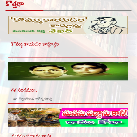
కొత్తగా
కొమ్ముకాయడం కార్టూన్లు
- ,
గళ సంగమం1.
- డా. బెల్లంకొండ నాగేశ్వరరావు
మనసు పడ్డాను కానీ!