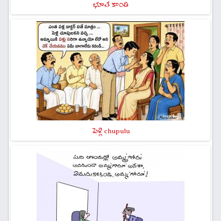
భూత కాంతి
పెళ్లి chupulu