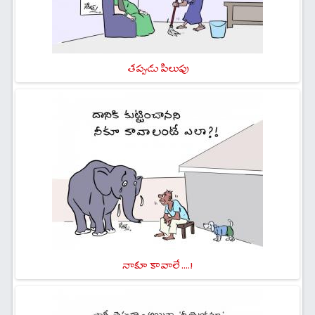
తప్పుడు పిలుపు
నాకూ కావాలే ....!