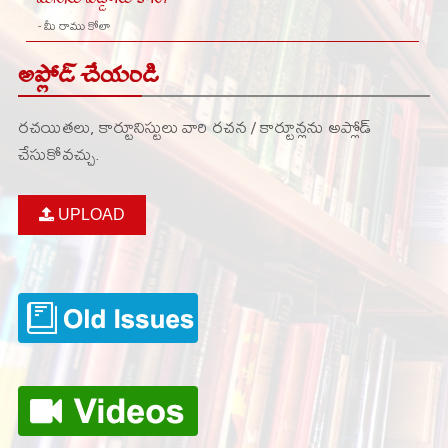
- మీ రాము కోలా
అప్లోడ్ చేయండి
రచయితలు, కార్టూనిస్టులు వారి రచన / కార్టూన్లను అప్లోడ్
చేసుకోవచ్చు.
UPLOAD