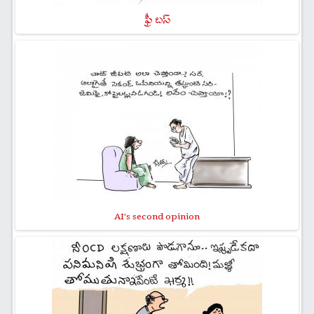
ఫ్రీ బస్
AI's second opinion