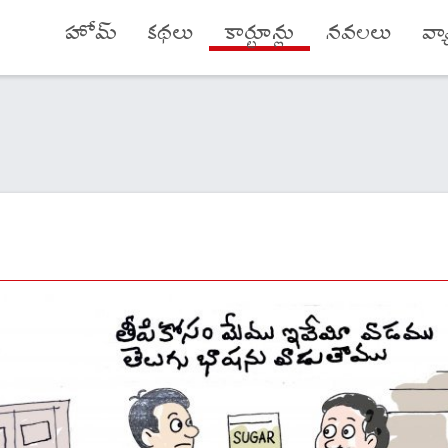
హోమ్
కథలు
కార్టూన్లు
నవలలు
వ్