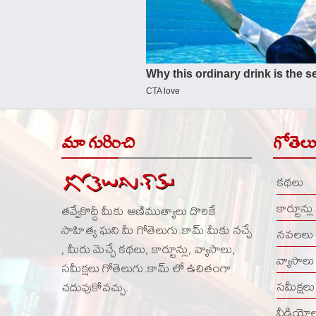
మా గురించి
గోతెల
కథలు
కార్టూన్లు
తవ్వేకొద్దీ మీకు ఆణిముత్యాలు దొరికే
సాహిత్య ఘని మీ గోతెలుగు.కామ్ మీకు నచ్చే
నవలలు
, మీరు మెచ్చే కథలు, కార్టూన్లు, వ్యాసాలు,
వ్యాసాలు
సమీక్షలు గోతెలుగు.కామ్ లో ఉచితంగా
సమీక్షలు
చదువుకోవచ్చు.
వీడియో