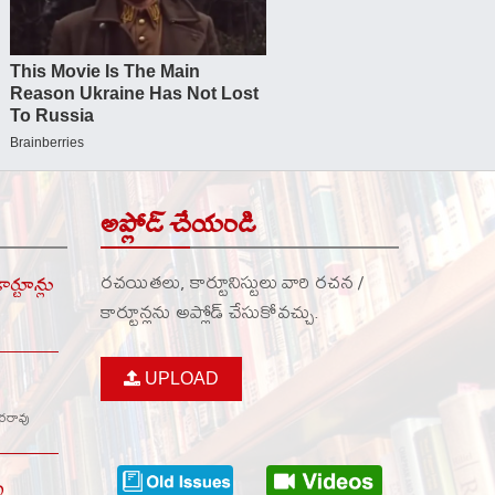
అప్లోడ్ చేయండి
రచయితలు, కార్టూనిస్టులు వారి రచన /
్టూన్లు
కార్టూన్లను అప్లోడ్ చేసుకోవచ్చు.
UPLOAD
వరరావు
ు