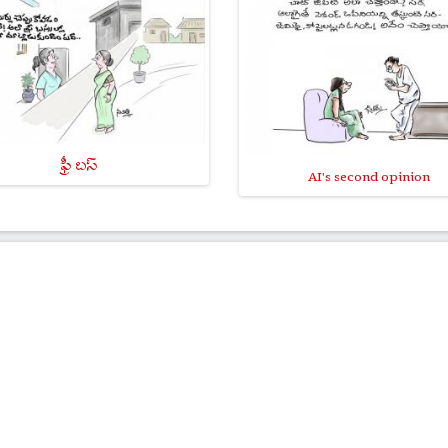
ఫ్రీ బస్
AI's second opinion