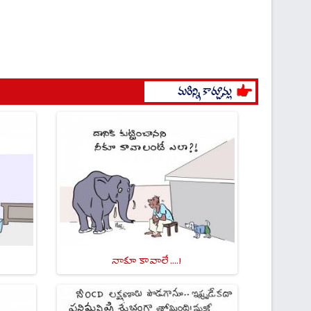
నాకూ కావాలే ....!