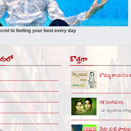
ుగులో
కొత్తగా
కొమ్ముకాయడం కార
- ,
గళ సంగమం1.
- డా. బెల్లంకొండ నాగేశ్
నేను మళ్ళీ పొదుప
లు