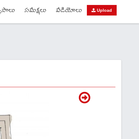
యాసాలు
సమీక్షలు
వీడియోలు
Upload