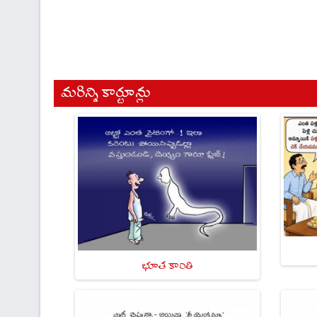
మరిన్ని కార్టూన్లు
భూత కాంతి