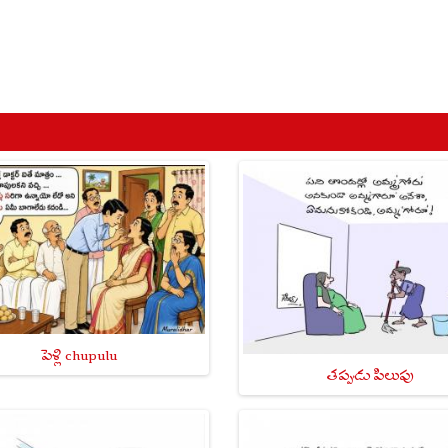
పెళ్లి chupulu
తప్పుడు పిలుపు