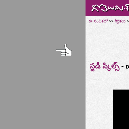
ఈ సంచికలో
>>
శీర్షికలు
>
-
స్టడీ స్కిల్స్
D
---