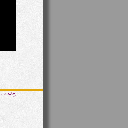
- -బన్ను