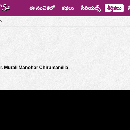
ఈ సంచికలో
కథలు
సీరియల్స్
శీర్షికలు
>
r. Murali Manohar Chirumamilla