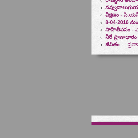
రాజస్థాన్ అంద
నవ్వునాలుగు
వీక్షణం
- పి.యస్
8-04-2016 ను
సాహితీవనం
- వ
నీరే ప్రాణాధారం
జీవితం
- - ప్ర
మీ 