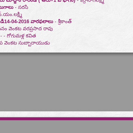
ాలు చూద్దాం రారండి ( ఆరు+1 వ భాగం)
- కర్రానాగలక్ష్మి
యుగాలు
- సరసి
.యం.లక్ష్మి
ండి14-04-2016 వారఫలాలు
- శ్రీకాంత్
నం వెంకట వరప్రసాద రావు
- - గోగుమళ్ల కవిత
తాప వెంకట సుబ్బారాయుడు
రచనలు పంపవలసిన చిరునామా :