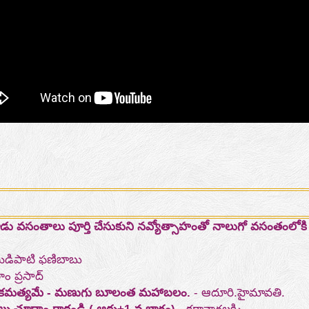
 వసంతాలు పూర్తి చేసుకుని నవ్యోత్సాహంతో నాలుగో వసంతంలోకి
.
ిడిపాటి ఫణిబాబు
ాం ప్రసాద్
టి ఐకమత్యమే - మణుగు బూలంత మహాబలం.
- ఆదూరి.హైమావతి.