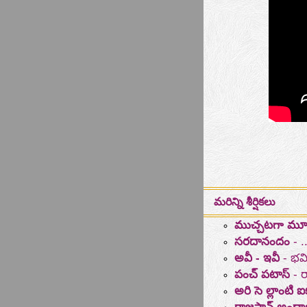
మరిన్ని శీర్షికలు
ముచ్చటగా మూడు
సరదానందం
- .
అవీ - ఇవీ
- భమ
పంచ్ పటాస్
- ర
అరి సె ల్లాం