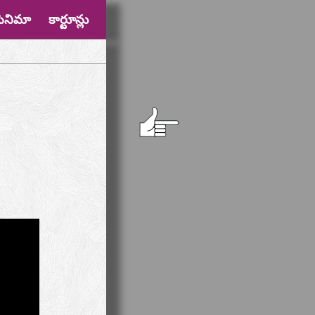
సినిమా
కార్టూన్లు