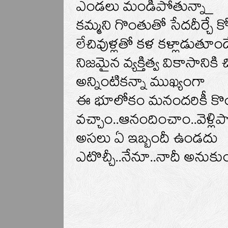
ఎండలు మండిపోతున్నా_
కమ్మని గొంతుతో సేదదీర్చే 
లేచివుళ్లతో కళ కళ్లాడుతూండే
నిజమైన వ్యక్తిత్వ వికాసాని
అన్నింటికన్నా ముఖ్యంగా
ఈ భూలోకం మనందరికీ కొం
వచ్చాం..ఆనందించాం..వెళ్ల
అసలు ఏ ఇబ్బందీ ఉండదు
ఎటొచ్చీ..నేనూ..నాదీ అనుకు