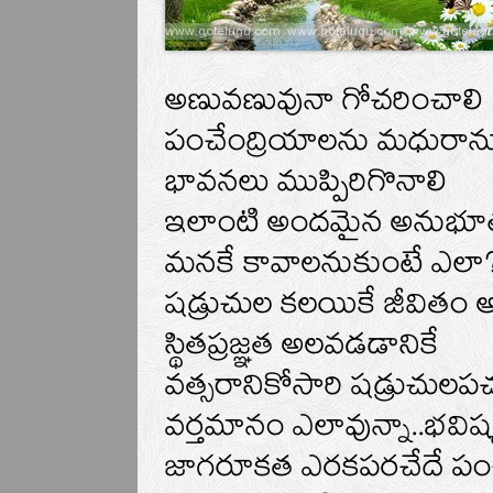
అణువణువునా గోచరించాలి
పంచేంద్రియాలను మధురా
భావనలు ముప్పిరిగొనాలి
ఇలాంటి అందమైన అనుభూతు
మనకే కావాలనుకుంటే ఎలా
షడ్రుచుల కలయికే జీవితం అ
స్థితప్రజ్ఞత అలవడడానికే
వత్సరానికోసారి షడ్రుచులప
వర్తమానం ఎలావున్నా..భవిష్యత
జాగరూకత ఎరకపరచేదే పం