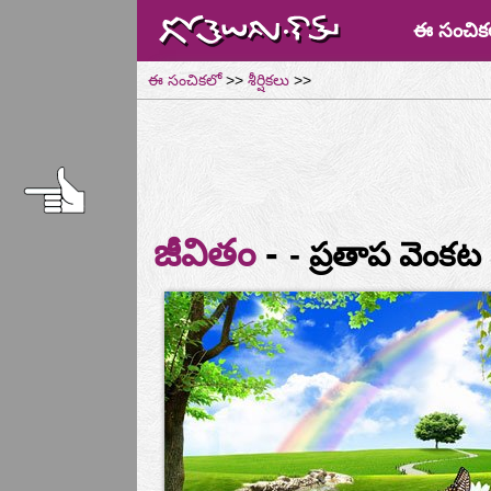
ఈ సంచిక
ఈ సంచికలో
>>
శీర్షికలు
>>
-
జీవితం
- ప్రతాప వెంక