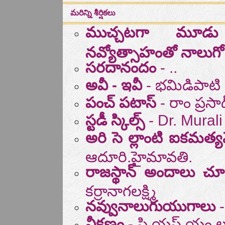
మరిన్ని శీర్షికలు
ముచ్చటగా మూడు 
నవ్యోత్సాహంతో నాలుగ
సరదానందం
- ..
అవీ - ఇవీ
- భమిడిపాటి
పంచ్ పటాస్
- రాం ప్రసా
స్టడీ స్కిల్స్
- Dr. Mural
అరి సె ల్లాంటి ఐకమ
ఆదూరి.హైమావతి.
రాజస్థాన్ అందాలు చూ
కర్రానాగలక్ష్మి
నవ్వునాలుగుయుగాలు
-
వీక్షణం
- పి.యస్.యం.లక్ష