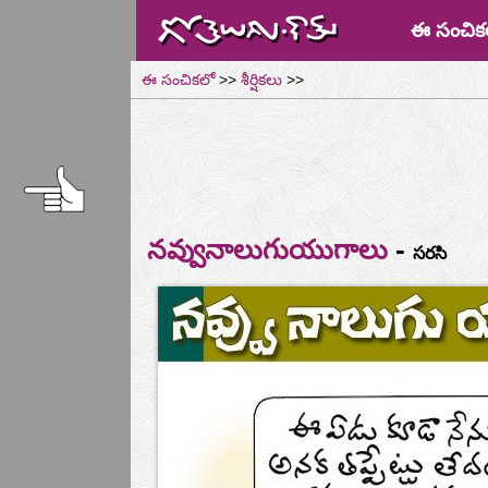
ఈ సంచిక
ఈ సంచికలో
>>
శీర్షికలు
>>
-
నవ్వునాలుగుయుగాలు
సరసి