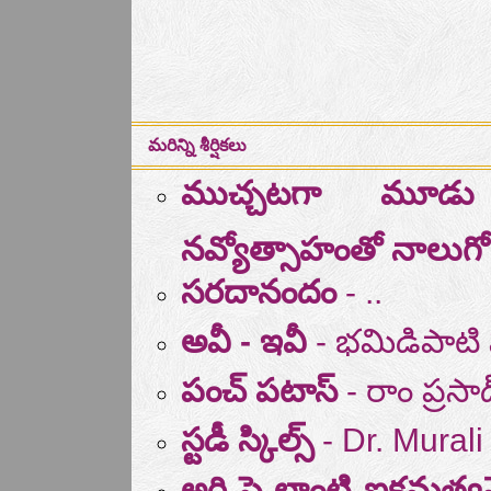
మరిన్ని శీర్షికలు
ముచ్చటగా మూడు 
నవ్యోత్సాహంతో నాలుగ
సరదానందం
- ..
అవీ - ఇవీ
- భమిడిపాటి
పంచ్ పటాస్
- రాం ప్రసాద
స్టడీ స్కిల్స్
- Dr. Mural
అరి సె ల్లాంటి ఐకమ