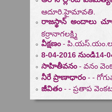
ఆదూరి.హైమావతి.
రాజస్థాన్ అందాలు చూ
కర్రానాగలక్ష్మి
వీక్షణం
- పి.యస్.యం.లక్ష
8-04-2016 నుండి14-
సాహితీవనం
- వనం వెం
నీరే ప్రాణాధారం
- - గోగు
జీవితం
- - ప్రతాప వెం