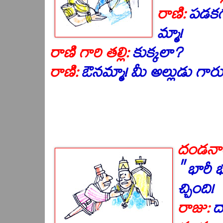
రాణి:
పడకగ
మ్మా!
రాణి గారి తల్లి:
కుక్కలా?
రాణి:
ఔనమ్మా! మీ అల్లుడు గారు ప
దండనా
" భారీ 
చ్చింది!
రాజు:
ద