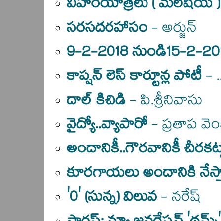
విహారయాత్రలు ( మలేషియ )
సరసదరహాసం
- అర్జున్
9-2-2018 నుండి15-2-20
కాప్షన్ లెస్ కార్టూన్ల పోటీ
- .
దాల్ కిచిడి
- పి.శ్రీనివాసు
వైద్యో..వ్యాపారో
- ప్రతాప వె
అందానికీ..గౌరవానికీ చీరకట్
కూరగాయలు అందానికి నేస్తాల
'0' (సున్న) విలువ
- నరేష్