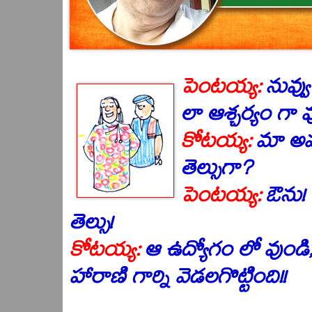
పెంటయ్య:
నువ్వ
లా ఆశ్చర్యం గా 
కోటయ్య:
మా అమ్
తెల్సుగా?
పెంటయ్య:
ఔను! 
తెల్సు!
కోటయ్య:
ఆ ఉద్యోగం లో వుండి,
హారాణి గార్ని వెడలగొట్టింది!!