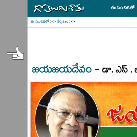
ఈ సంచికలో
ఈ సంచికలో
>>
శీర్షికలు
>>
-
జయజయదేవం
డా. ఎస్ 