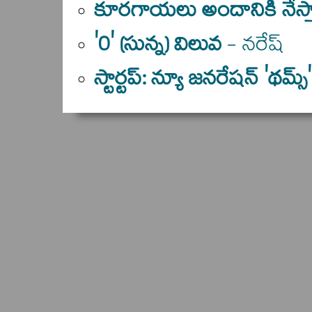
కూరగాయలు అందానికి నేస్తాల
'0' (సున్న) విలువ
- నరేష్
స్టార్టప్‌: న్యూ జనరేషన్‌ 'థమ్స్‌