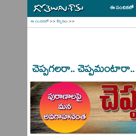
ఈ సంచికలో
ఈ సంచికలో
>>
శీర్షికలు
>>
చెప్పగలరా.. చెప్పమంటారా.