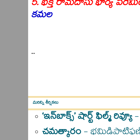
5. భక్త రామదాసు భార్య పేరేమి
కమల
..
మరిన్ని శీర్షికలు
‘ఇన్‍బాక్స్’ షార్ట్ ఫిల్మ్ రివ్యూ
-
చమత్కారం
- భమిడిపాటిఫణ