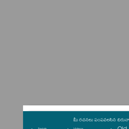
మీ రచనలు పంపవలసిన చిరున