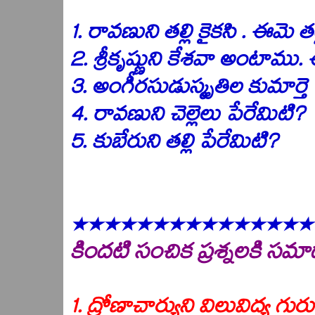
1. రావణుని తల్లి కైకసి . ఈమె తల
2. శ్రీకృష్ణుని కేశవా అంటామ
3. అంగీరసుడుస్మృతిల కుమార్తె 
4. రావణుని చెల్లెలు పేరేమిటి?
5. కుబేరుని తల్లి పేరేమిటి?
***************
కిందటి సంచిక ప్రశ్నలకి సమ
1.
ద్రో
ణాచార్యుని విలువిద్య గు