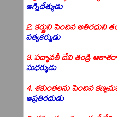
అగ్నిదేశ్యుడు
2. కర్ణుని పెంచిన అతిరధుని తం
సత్యకర్ముడు
3. పద్మావతీ దేవి తండ్రి ఆకాశరా
సుధర్ముడు
4. శకుంతలను పెంచిన కణ్వమహర
అప్రతిరధుడు