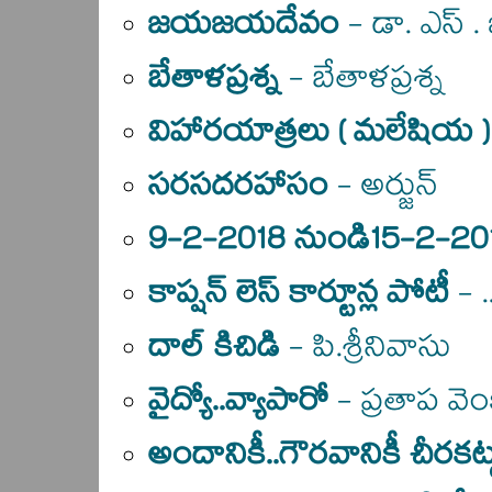
జయజయదేవం
- డా. ఎస్ 
బేతాళప్రశ్న
- బేతాళప్రశ్న
విహారయాత్రలు ( మలేషియ )
సరసదరహాసం
- అర్జున్
9-2-2018 నుండి15-2-20
కాప్షన్ లెస్ కార్టూన్ల పోటీ
- .
దాల్ కిచిడి
- పి.శ్రీనివాసు
వైద్యో..వ్యాపారో
- ప్రతాప వె
అందానికీ..గౌరవానికీ చీరకట్