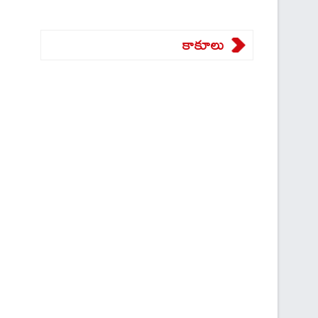
కాకూలు