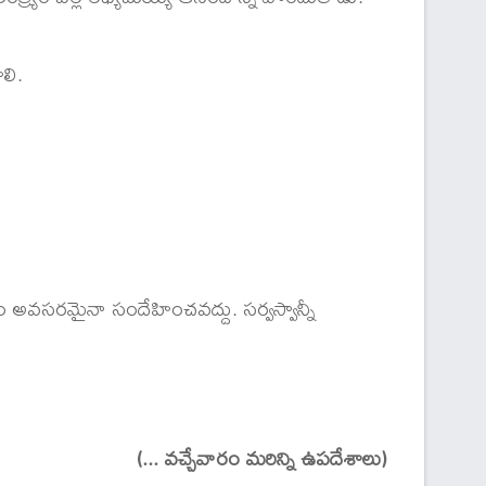
లి.
 అవసరమైనా సందేహించవద్దు. సర్వస్వాన్నీ
(... వచ్చేవారం మరిన్ని ఉపదేశాలు)