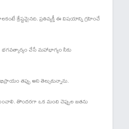
శ్రేష్టమైనది. ప్రతివ్యక్తీ ఈ విషయాన్ని గ్రహించే
 భగవత్కార్యం చేసే మహాభాగ్యం నీకు
ప్రాయం తప్పు అని తెల్సుకున్నాను.
ర్ణయించాలి. తొందరగా ఒక మంచి చెప్పుల జతను