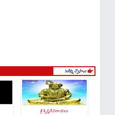
శ్రీ కృష్ణదేవరాయలు.