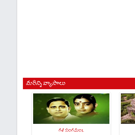
మరిన్ని వ్యాసాలు
గళ సంగమం1.