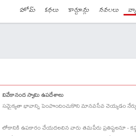
హోమ్
కథలు
కార్టూన్లు
నవలలు
వ్
వివేకానంద స్వామి ఉపదేశాలు
సమైక్యతా భావాన్ని పెంపొందించుకొని మానవసేవ చెయ్యడం నేర్చ
లోకానికి ఉపకారం చేయదలచిన వారు తమపేరు ప్రతిష్టలనూ - కష్ట సు