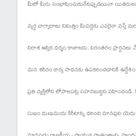
మీలో మీరు సంభాషించుకునేటప్పుడయినా యితరులను
వ్యర్ధ వాగ్వాదాలు నిమిత్తం మీవద్దకు ఎవరైనా వస్తే మ
నిరాశ ఆస్తిక ధర్మం కాజాలదు. నిరంతరం ప్రార్ధనలు చేసే
మన శరీరం కార్య సాధనకు ఉపకరించడానికి ఉద్దేశించ
ప్రతి వ్యక్తిలోని లోపాలపట్ల సహనబుద్ధిని వహించండి. క
సుఖం దుఃఖమయ కిరీటాన్ని ధరించి మానవుని యెదుట ప్రత
మానవుడు రాజకీయ - సాంఘిక స్వాతంత్ర్యాన్ని పొంద