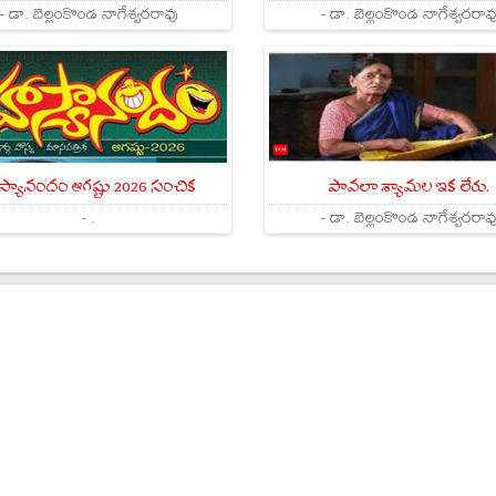
- డా. బెల్లంకొండ నాగేశ్వరరావు
- డా. బెల్లంకొండ నాగేశ్వరరావ
స్యానందం ఆగష్టు 2026 సంచిక
పావలా శ్యామల ఇక లేరు.
- .
- డా. బెల్లంకొండ నాగేశ్వరరావ