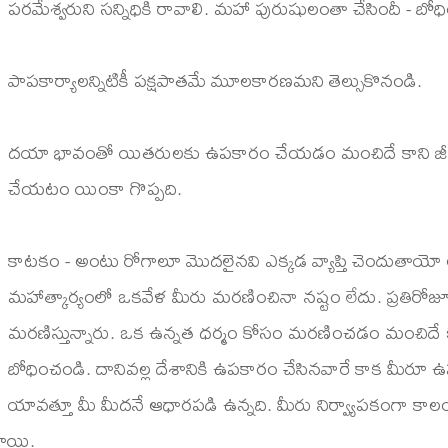
పరమేశ్వరుని సన్నిధికి రావాలి. మహా పురుషులంతా చేసిందీ - బోధ
పాపకార్యాలన్నిటికీ పక్షపాతమే మూలకారణమని తెల్సుకొనండి.
దయా భావంతో యితరులకు ఉపకారం చేయడం మంచిదే కాని జీవులన
చేయటం యింకా గొప్పది.
కాటకం - అంటు రోగాలూ మొదలైనవి ఎక్కడ వ్యాప్తి చెందుతాయో అక
మహాత్కార్యంలో ఒకవేళ మీరు మరణించినా నష్టం లేదు. ప్రతిరోజ
మరణిస్తున్నారు. ఒక ఉన్నత ధర్మం కోసం మరణించడం మంచిదే కద
బోధించండి. దానివల్ల దేశానికి ఉపకారం చేసినవారే కాక మీరూ ఉ
యావత్తూ మీ మీదనే ఆధారపడి ఉన్నది. మీరు నిర్వ్యాపకంగా కాల
తాయి.