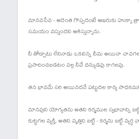
మానవసేవ - అదెంత గొప్పదంటే ఆఖరుకు హుక్కా త్రాగే వ
సమయం వస్తుందని ఆశిస్తున్నాను.
నీ తోడ్పాటు లేనినాడు ఒకచిన్న చీమ అయినా చావగల
ప్రసాదించబడటం వల్ల నీవే ధన్యుడవు కాగలవు.
తన భావమే సరి అయినదనే పట్టుదల కార్య సాధకమని నేన
మానవుని యోగ్యతను అతని కర్మముల స్వభావాన్ని బట్
కుట్టగల వ్యక్తి, అతని వృత్తిని బట్టి - కర్మను బట్టి 