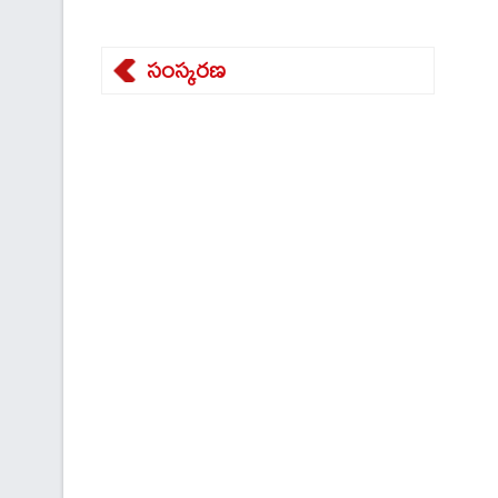
సంస్కరణ