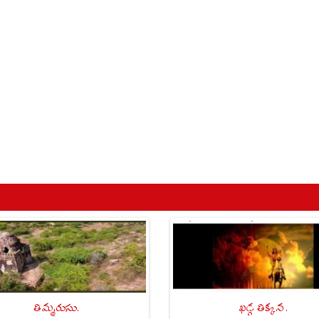
తిమ్మరుసు.
ఖడ్గ తిక్కన .