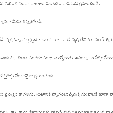
 గురించి నిందా వాక్యాలు పలకడం పాపమని గ్రహించండి.
ర్యాదగా మీరు తప్పుకోండి.
 వ్యక్తికన్నా ఎల్లప్పుడూ ఉల్లాసంగా ఉండే వ్యక్తి తేలికగా పరమేశ్వర 
బడినది. దీనిని నరకకూపంగా మార్చేవాడు అపరాధి. ఉపేక్షించేవాడ
ోట్లకొద్దీ నేరాలనైనా క్షమించండి.
్యక్షం కాగలదు. సుఖానికి స్వాగతమిచ్చేవ్యక్తి దుఃఖానికి కూడా స్వ
వచ్చు. కాని కామ క్రోధాదులకు లోబడి వున్నంతవరకూ నిజమైన స్వాత