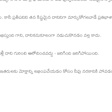
నీ ప్రతీపనిని తన కిష్టమైన దానినిగా మార్చుకోగలవాడే ప్రతిభాశా
లభిస్తుంది గాని, దానికనుకూలంగా నడుచుకొనడం వల్ల కాదు.
మళ్లీ దాని గురించి ఆలోచించవద్దు - జరిగింది జరిగిపోయింది.
ు. ఇతరులకు మోక్షాన్ని లభింపచేయడం కోసం నీవు నరకానికి పోవడం