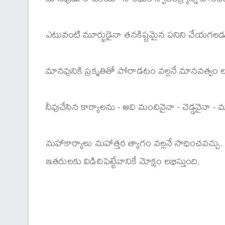
ఎటువంటి మూర్ఖుడైనా తనకిష్టమైన పనిని చేయగలడు. కా
మానవునికి ప్రకృతితో పోరాడటం వల్లనే మానవత్వం 
నీవుచేసిన కార్యాలను - అవి మంచివైనా - చెడ్డవైనా - 
మహాకార్యాలు మహాత్తర త్యాగం వల్లనే సాధించవచ్చ
ఇతరులకు విడిచిపెట్టేవానికే మోక్షం లభిస్తుంది.