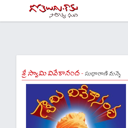
శ్రీ స్వామి వివేకానంద -
సుధారాణి మన్నె