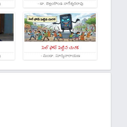
ు
- డా. బెల్లంకొండ నాగేశ్వరరావు
సెల్ ఫోన్ పెట్టిన చురక
ు
- మండా. సూర్యనారాయణ