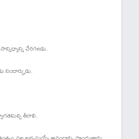
సాన్నిధ్యాన్ని చేరగలడు.
ు నిందార్హుడు.
ాగతమిచ్చి తీరాలి.
ంత్ర్యం వల్ల లభ్యమయ్యే ఆనందాన్ని పొందుతాడు.