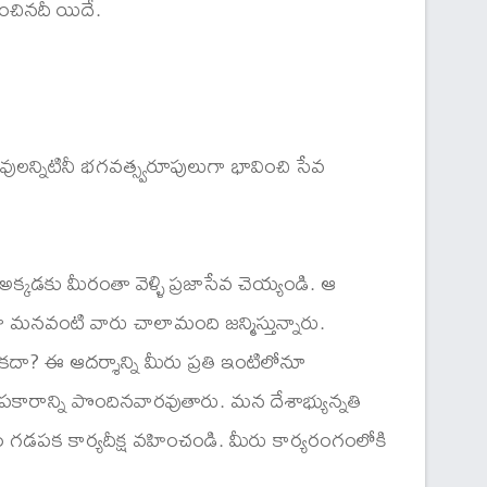
ించినదీ యిదే.
్నిటినీ భగవత్స్వరూపులుగా భావించి సేవ
్కడకు మీరంతా వెళ్ళి ప్రజాసేవ చెయ్యండి. ఆ
ూ మనవంటి వారు చాలామంది జన్మిస్తున్నారు.
ా? ఈ ఆదర్శాన్ని మీరు ప్రతి ఇంటిలోనూ
పకారాన్ని పొందినవారవుతారు. మన దేశాభ్యున్నతి
ం గడపక కార్యదీక్ష వహించండి. మీరు కార్యరంగంలోకి