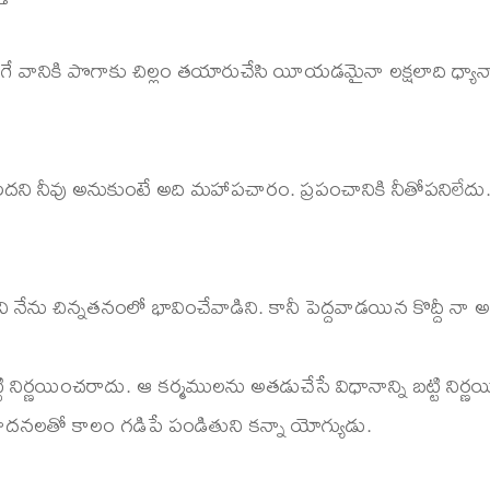
ానికి పొగాకు చిల్లం తయారుచేసి యీయడమైనా లక్షలాది ధ్యానాలకంటే 
దని నీవు అనుకుంటే అది మహాపచారం. ప్రపంచానికి నీతోపనిలేదు.
ు చిన్నతనంలో భావించేవాడిని. కానీ పెద్దవాడయిన కొద్దీ నా అభి
టి నిర్ణయించరాదు. ఆ కర్మములను అతడుచేసే విధానాన్ని బట్టి ని
వ్యర్ధ వాదనలతో కాలం గడిపే పండితుని కన్నా యోగ్యుడు.