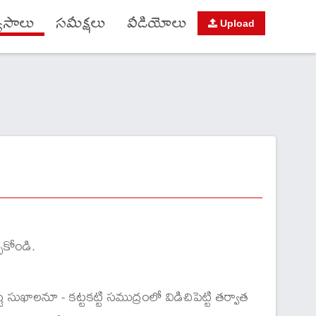
యాసాలు
సమీక్షలు
వీడియోలు
Upload
ుకోండి.
ఖాలనూ - కట్టకట్టి సముద్రంలో విడిచిపెట్టి తర్వాత