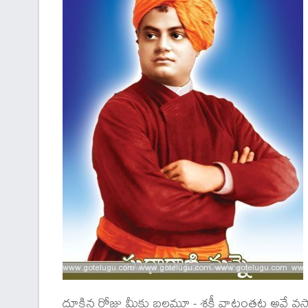
దూకిన రోజు మీకు బలమూ - శక్తీ వాటంతట అవే వస్