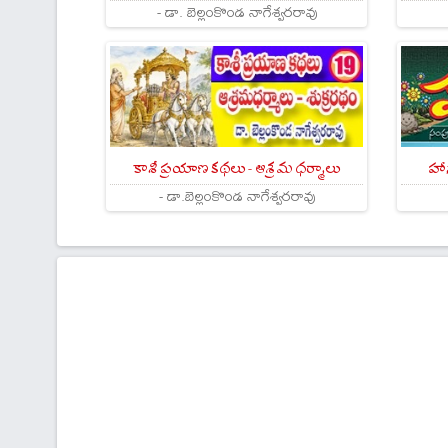
- డా. బెల్లంకొండ నాగేశ్వరరావు
కాశీ ప్రయాణ కథలు - ఆశ్రమ ధర్మాలు
హా
- డా.బెల్లంకొండ నాగేశ్వరరావు