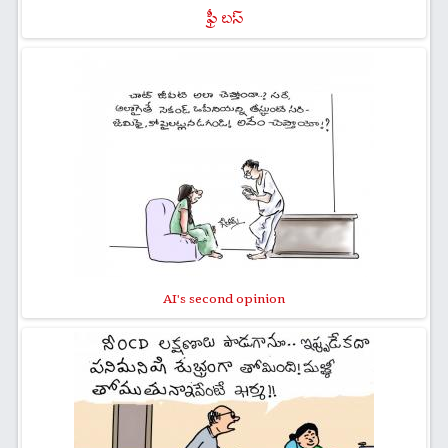
ఫ్రీ బస్
AI's second opinion