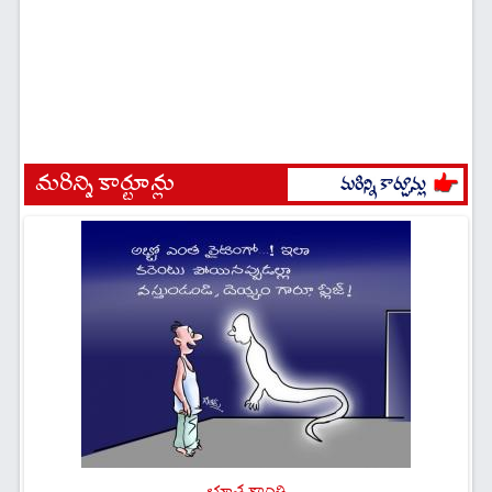
మరిన్ని కార్టూన్లు
భూత కాంతి