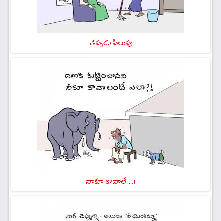
తప్పుడు పిలుపు
నాకూ కావాలే ....!