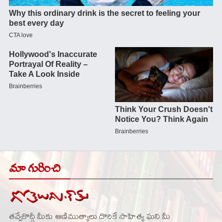
మా గురించి
తవ్వేకొద్దీ మీకు ఆణిముత్యాలు దొరికే సాహిత్య ఘని మీ