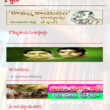
కొత్తగా
కొమ్ముకాయడం కార్టూన్లు
- ,
గళ సంగమం1.
- డా. బెల్లంకొండ నాగేశ్వరరావు
మనసు పడ్డాను కానీ!