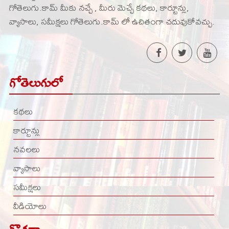
గోతెలుగు.కామ్ మీకు నచ్చే , మీరు మెచ్చే కథలు, కార్టూన్లు,
వ్యాసాలు, సమీక్షలు గోతెలుగు.కామ్ లో ఉచితంగా చదువుకోవచ్చు.
గోతెలుగులో
కథలు
కార్టూన్లు
నవలలు
వ్యాసాలు
సమీక్షలు
వీడియోలు