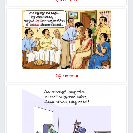
పెళ్లి chupulu