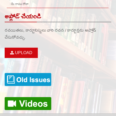
- మీ రాము కోలా
అప్లోడ్ చేయండి
రచయితలు, కార్టూనిస్టులు వారి రచన / కార్టూన్లను అప్లోడ్
చేసుకోవచ్చు.
UPLOAD