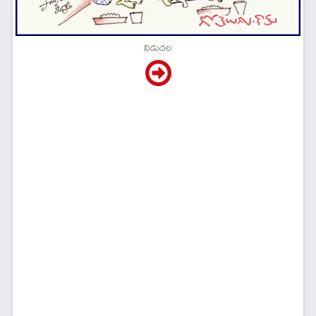
విడుదల