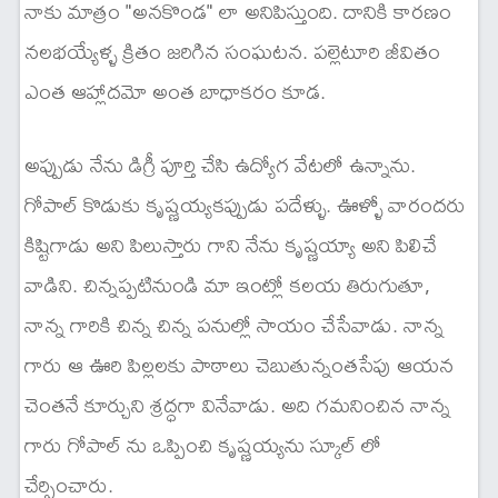
నాకు మాత్రం "అనకొండ" లా అనిపిస్తుంది. దానికి కారణం
నలభయ్యేళ్ళ క్రితం జరిగిన సంఘటన. పల్లెటూరి జీవితం
ఎంత ఆహ్లాదమో అంత బాధాకరం కూడ.
అప్పుడు నేను డిగ్రీ పూర్తి చేసి ఉద్యోగ వేటలో ఉన్నాను.
గోపాల్ కొడుకు కృష్ణయ్యకప్పుడు పదేళ్ళు. ఊళ్ళో వారందరు
కిష్టిగాడు అని పిలుస్తారు గాని నేను కృష్ణయ్యా అని పిలిచే
వాడిని. చిన్నప్పటినుండి మా ఇంట్లో కలయ తిరుగుతూ,
నాన్న గారికి చిన్న చిన్న పనుల్లో సాయం చేసేవాడు. నాన్న
గారు ఆ ఊరి పిల్లలకు పాఠాలు చెబుతున్నంతసేపు ఆయన
చెంతనే కూర్చుని శ్రద్ధగా వినేవాడు. అది గమనించిన నాన్న
గారు గోపాల్ ను ఒప్పించి కృష్ణయ్యను స్కూల్ లో
చేర్పించారు.