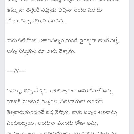
అమ్మ నా దగ్గరికి ఎప్పుడు వచ్చినా రెండు మూడు
రోజులకన్నా ఎక్కువ ఉండదు.
మరుసటి రోజు విశాఖపట్నం నుండి డైరెక్టుగా కవిటి వెళ్ళే
బస్సు పట్టుకుని మా ఊరు వెళ్ళాను.
-----///-----
"అమ్మా, చిన్న మేస్టరు గారొచ్చారట" అని గోపాల్ అన్న
మాటకి మెలకువ వచ్చింది. పల్లెటూరులో అందరు
తెల్లవారుతుండగనే నిద్ర లేస్తారు. నాకు పట్నం అలవాట్లు
వంటబట్టాయి. అందునా ముందు రోజు బస్సు
ప్రయాణమాయె. బడలికతో కాస్త ఎక్కువ నిద్ర పోయాను.