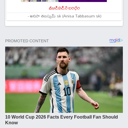
ముడిపడిన బంధం
- అనిసా తబస్సుమ్ sk (Anisa Tabbasum sk)