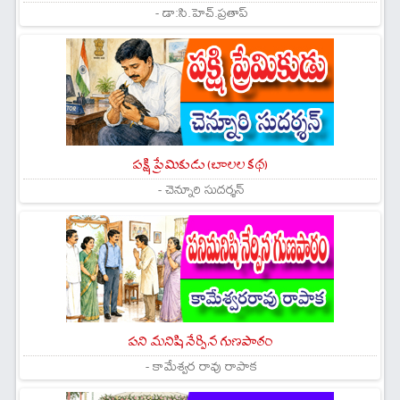
- డా:సి.హెచ్.ప్రతాప్
పక్షి ప్రేమికుడు (బాలల కథ)
- చెన్నూరి సుదర్శన్
పని మనిషి నేర్పిన గుణపాఠం
- కామేశ్వర రావు రాపాక