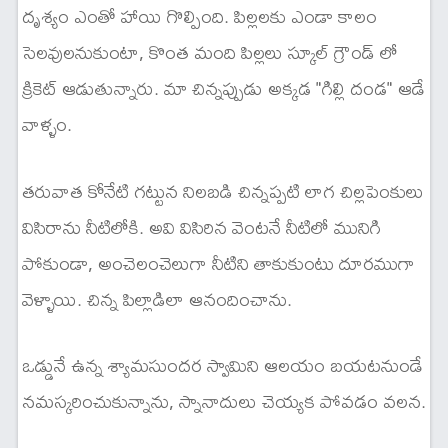
దృశ్యం ఎంతో హాయి గొల్పింది. పిల్లలకు ఎండా కాలం
సెలవులనుకుంటా, కొంత మంది పిల్లలు స్కూల్ గ్రౌండ్ లో
క్రికెట్ ఆడుతున్నారు. మా చిన్నప్పుడు అక్కడ "గిల్లి దండ" ఆడే
వాళ్ళం.
తరువాత కోనేటి గట్టున నిలబడి చిన్నప్పటి లాగ చిల్లపెంకులు
విసిరాను నీటిలోకి. అవి విసిరిన వెంటనే నీటిలో మునిగి
పోకుండా, అంచెలంచెలుగా నీటిని తాకుకుంటు దూరముగా
వెళ్ళాయి. చిన్న పిల్లాడిలా ఆనందించాను.
ఒడ్డునే ఉన్న శ్యామసుందర స్వామిని ఆలయం బయటనుండే
నమస్కరించుకున్నాను, స్నానాదులు చెయ్యక పోవడం వలన.