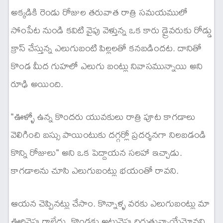
అక్కడికి రెండు రోజుల తరువాత రాత్రి సమయములో
సోంపేట నుండి కవిటి వైపు వెళ్తున్న ఒక కారు డ్రైవరుకు రోడ్డు
క్రాస్ చేస్తున్న ఎలుగుబంటి పిల్లలతో కనబడిందట. దానితో
కొండ మీద గుహలో ఎలుగు బంట్లు నివాసమున్నాయి అని
రూఢి అయింది.
"ఊళ్ళో ఉన్న కొందరు యువకులు రాత్రి పూట కాగడాలు
వెలిగించి బస్సు పాయింటుకు దగ్గర్లో ప్రదర్శనగా నిలబడండి
కొన్ని రోజులు" అని ఒక పెద్దాయన సలహా ఇచ్చాడు.
కాగడాలను చూసి ఎలుగుబంట్లు భయంతో రావని.
ఆయన చెప్పినట్లు చేసాం. కొన్నాళ్ళ వరకు ఎలుగుబంట్లు మా
ఊరివైపు రాలేదు. కొండకు అటువైపు దిగుతున్నాయేమోనని