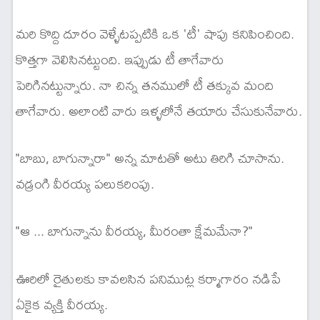
మరి కొద్ది దూరం వెళ్ళేటప్పటికి ఒక 'టీ' షాపు కనిపించింది.
కొత్తగా వెలిసినట్టుంది. ఇప్పుడు టీ తాగేవారు
పెరిగినట్టున్నారు. నా చిన్న తనములో టీ తక్కువ మంది
తాగేవారు. అలాంటి వారు ఇళ్ళలోనే తయారు చేసుకునేవారు.
"బాబు, బాగున్నారా" అన్న మాటతో అటు తిరిగి చూసాను.
వడ్రంగి వీరయ్య పలుకరింపు.
"ఆ ... బాగున్నాను వీరయ్య, మీరంతా క్షేమమేనా?"
ఊరిలో రైతులకు కావలసిన పనిముట్ల కర్మాగారం నడిపే
ఏకైక వ్యక్తి వీరయ్య.