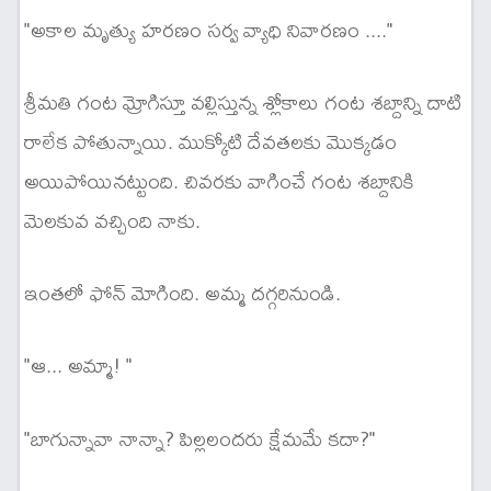
"అకాల మృత్యు హరణం సర్వ వ్యాధి నివారణం ...."
శ్రీమతి గంట మ్రోగిస్తూ వల్లిస్తున్న శ్లోకాలు గంట శబ్దాన్ని దాటి
రాలేక పోతున్నాయి. ముక్కోటి దేవతలకు మొక్కడం
అయిపోయినట్టుంది. చివరకు వాగించే గంట శబ్దానికి
మెలకువ వచ్చింది నాకు.
ఇంతలో ఫోన్ మోగింది. అమ్మ దగ్గరినుండి.
"ఆ... అమ్మా! "
"బాగున్నావా నాన్నా? పిల్లలందరు క్షేమమే కదా?"