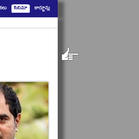
షికలు
సినిమా
కార్టూన్లు