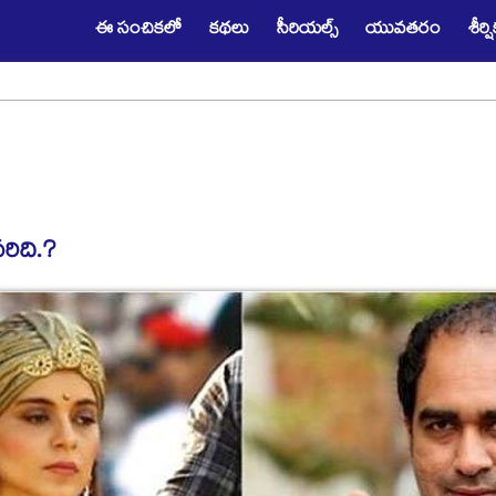
ఈ సంచికలో
కథలు
సీరియల్స్
యువతరం
శీర్
వరిది.?