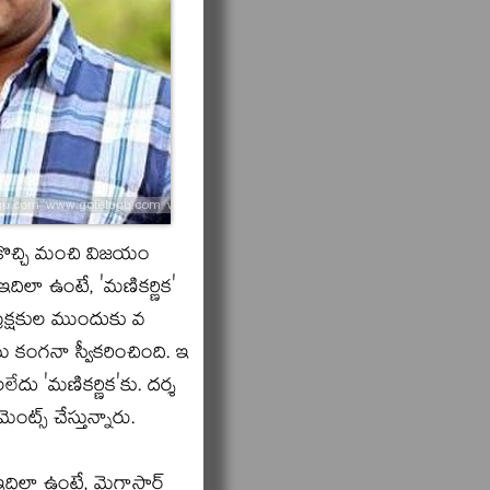
ందుకొచ్చి మంచి విజయం
దిలా ఉంటే, 'మణికర్ణిక'
్రేక్షకుల ముందుకు వ
ను కంగనా స్వీకరించింది. ఇ
లేదు 'మణికర్ణిక'కు. దర్శ
ట్స్‌ చేస్తున్నారు.
ఇదిలా ఉంటే, మెగాస్టార్‌