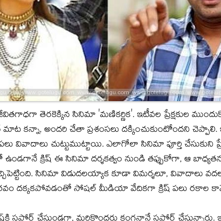
్‌ జీవితగాధగా తెరకెక్కిన సినిమా 'మణికర్ణిక'. ఇటీవల ప్రేక్షకుల ము
ట కన్నా, అందరి చేతా ప్రశంసలు దక్కించుకుంటోందని చెప్పాలి. ఇ
డే పలు వివాదాలు చుట్టుముట్టాయి. ఎలాగోలా సినిమా పూర్తి చేసుకుని ప
లో ఉండగానే క్రిష్‌ ఈ సినిమా దర్శకత్వం నుండి తప్పుకోగా, ఆ బాధ్యత
 తెచ్చిపెట్టింది. సినిమా విడుదలయ్యాక కూడా విమర్శలూ, వివాదాలు వదల
ిన గౌరవం దక్కకపోవడంతో సోషల్‌ మీడియా వేదికగా క్రిష్‌ పలు రకాల కామెం
ష్‌కి సపోర్ట్‌ చేస్తుండగా, మరికొందరు కంగనానే సపోర్ట్‌ చేస్తున్నారు. 