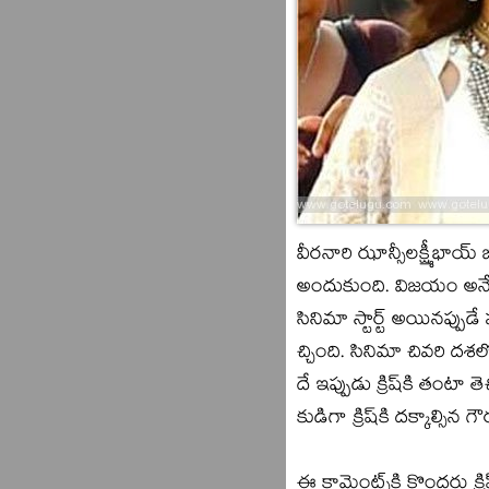
వీరనారి ఝాన్సీలక్ష్మీభాయ
అందుకుంది. విజయం అనే మా
సినిమా స్టార్ట్‌ అయినప్పు
చ్చింది. సినిమా చివరి దశ
దే ఇప్పుడు క్రిష్‌కి తంటా
కుడిగా క్రిష్‌కి దక్కాల్స
ఈ కామెంట్స్‌కి కొందరు క్రి