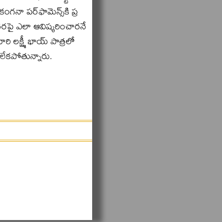
నా పర్‌ఫామెన్స్‌కి ప్ర
 తెరపై ఎలా ఆవిష్కరించారనే
 లక్ష్మీ భాయ్‌ పాత్రలో
లేకపోతున్నారు.