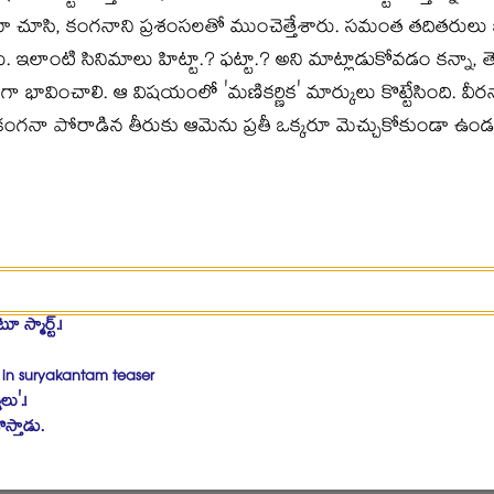
నిమా చూసి, కంగనాని ప్రశంసలతో ముంచెత్తేశారు. సమంత తదితరులు కంగ
ారు. ఇలాంటి సినిమాలు హిట్టా.? ఫట్టా.? అని మాట్లాడుకోవడం కన్నా,
ా భావించాలి. ఆ విషయంలో 'మణికర్ణిక' మార్కులు కొట్టేసింది. వీరనారి
లో కంగనా పోరాడిన తీరుకు ఆమెను ప్రతీ ఒక్కరూ మెచ్చుకోకుండా ఉండ
 స్మార్ట్‌.!
 in suryakantam teaser
లు'.!
్తాడు.