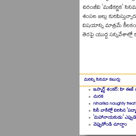
చిరంజీవి 'మణికర్ణిక' సి
శంసల జల్లు కురిపిస్తున్న
విషయాన్ని మాత్రమే కీలకంగ
తెరపై యుద్ధ సన్నివేశాల్
మరిన్ని సినిమా కబుర్లు
ఇస్మార్ట్‌ శంకర్‌: హి ఈజ్‌ టూ
చురక
niharika naughty treat
సినీ వాకిట్లో విరిసిన 'పద్మా
'మహానాయకుడు' ఎప్పుడొస
చెప్పుకోండి చూద్దాం