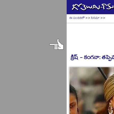
ఈ సంచికలో
>>
సినిమా
>>
క్రిష్‌ - కంగనా: తప్పె