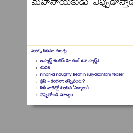
'మహానాయకుడు' ఎప్పుడొస్తాడనేది
మరిన్ని సినిమా కబుర్లు
ఇస్మార్ట్‌ శంకర్‌: హి ఈజ్‌ టూ స్మార్ట్‌.!
చురక
niharika naughty treat in suryakantam teaser
క్రిష్‌ - కంగనా: తప్పెవరిది.?
సినీ వాకిట్లో విరిసిన 'పద్మాలు'.!
చెప్పుకోండి చూద్దాం