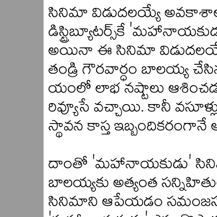
సినిమా విడుదలయ్యే అవకాశా
డిస్ట్రిబ్యూటర్స్‌కే 'మహానాయకు
అయినా ఈ సినిమా విడుదలయ్
తండ్రి గౌరవార్ధం బాలయ్య చేస
యంలో లాభ నష్టాలు ఆశించడం
రివ్యూసే వచ్చాయి. కానీ వసూళ్లు
స్థావన కాస్త ఇబ్బందికరంగానే 
దాంతో 'మహానాయకుడు' సిన
బాలయ్యకు అత్యంత సన్నిహితుల
సినిమాని ఆపేయడం సమంజసం క