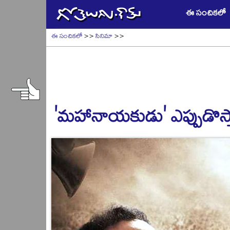
ఈ సంచికలో
ఈ సంచికలో
>>
సినిమా
>>
'మహానాయకుడు' ఎప్పుడొస్త