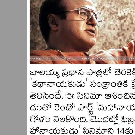
బాలయ్య ప్రధాన పాత్రలో తెరకెక్క
'కథానాయకుడు' సంక్రాంతికి ప్
తెలిసిందే. ఈ సినిమా ఆశించ
డంతో రెండో పార్ట్‌ 'మహానా
గోళం నెలకొంది. మొదట్లో ఫిబ్
హానాయకుడు' సినిమాని 14కు 