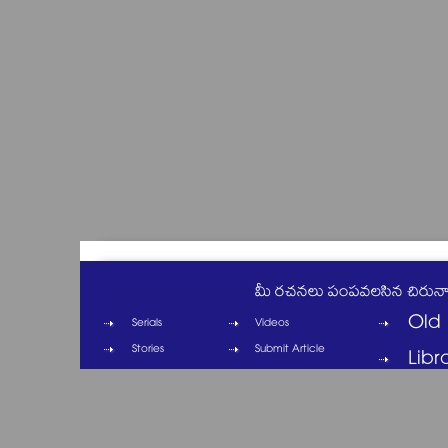
మీ రచనలు పంపవలసిన చిరున
Old 
Serials
Videos
Stories
Submit Article
Libr
Columns
Contact
Cinema
Privacy Policy
Cartoons