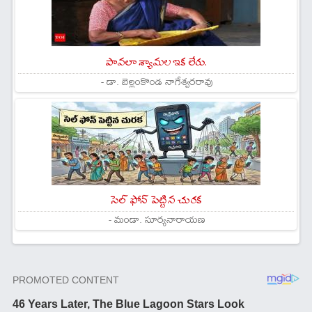
పావలా శ్యామల ఇక లేరు.
- డా. బెల్లంకొండ నాగేశ్వరరావు
సెల్ ఫోన్ పెట్టిన చురక
- మండా. సూర్యనారాయణ