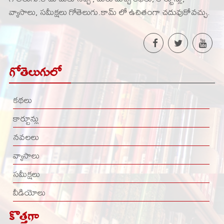
వ్యాసాలు, సమీక్షలు గోతెలుగు.కామ్ లో ఉచితంగా చదువుకోవచ్చు.
గోతెలుగులో
కథలు
కార్టూన్లు
నవలలు
వ్యాసాలు
సమీక్షలు
వీడియోలు
కొత్తగా