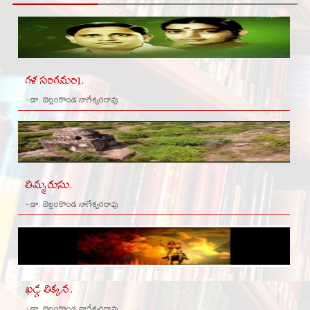
గళ సంగమం1.
- డా. బెల్లంకొండ నాగేశ్వరరావు
తిమ్మరుసు.
- డా. బెల్లంకొండ నాగేశ్వరరావు
ఖడ్గ తిక్కన .
- డా. బెల్లంకొండ నాగేశ్వరరావు