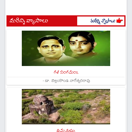
మరిన్ని వ్యాసాలు
గళ సంగమం1.
- డా. బెల్లంకొండ నాగేశ్వరరావు
తిమ్మరుసు.