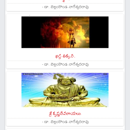
- డా. బెల్లంకొండ నాగేశ్వరరావు
ఖడ్గ తిక్కన .
- డా. బెల్లంకొండ నాగేశ్వరరావు
శ్రీ కృష్ణదేవరాయలు.
- డా. బెల్లంకొండ నాగేశ్వరరావు