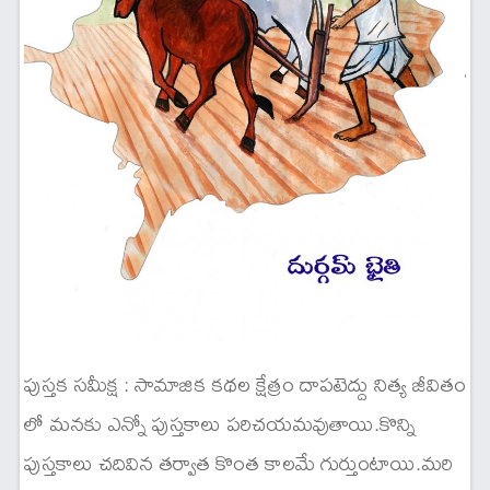
పుస్తక సమీక్ష : సామాజిక కథల క్షేత్రం దాపటెద్దు నిత్య జీవితం
లో మనకు ఎన్నో పుస్తకాలు పరిచయమవుతాయి.కొన్ని
పుస్తకాలు చదివిన తర్వాత కొంత కాలమే గుర్తుంటాయి.మరి