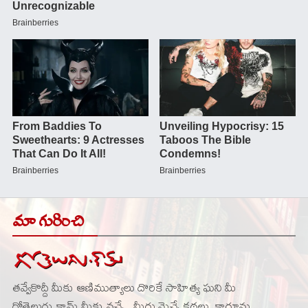
మా గురించి
తవ్వేకొద్దీ మీకు ఆణిముత్యాలు దొరికే సాహిత్య ఘని మీ
గోతెలుగు.కామ్ మీకు నచ్చే , మీరు మెచ్చే కథలు, కార్టూన్లు,