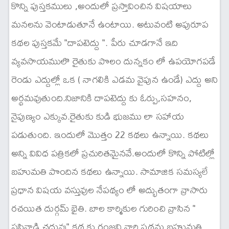
కొన్ని పుస్తకములు ,అందులో ప్రస్తావించిన విషయాలు
మనలను వెంటాడుతూనే ఉంటాయి. అటువంటి అపురూప
కథల పుస్తకమే "దాపటెద్దు ". పేరు చూడగానే ఇది
వ్యవసాయములొ రైతుకు పొలం దున్నకం లో ఉపయోగపడే
రెండు ఎద్దుల్లో ఒక ( నాగలికి ఎడమ వైపున ఉండే) ఎద్దు అని
అర్థమవుతుంది.నిజానికి దాపటెద్దు కు ఓర్పు,సహనం,
నైపుణ్యం ఎక్కువ.రైతుకు కుడి భుజము లా సహాయ
పడుతుంది. ఇందులో మొత్తం 22 కథలు ఉన్నాయి. కథలు
అన్ని వివిధ పత్రికలో ప్రచురితమైనవే.అందులో కొన్ని పోటిల్లో
బహుమతి పొందిన కథలు ఉన్నాయి. సామాజిక సమస్యలే
ప్రధాన విషయ వస్తువుల నేపథ్యం లో అద్భుతంగా వ్రాసారు
రచయిత దుర్గమ్ భైతి. బాల కార్మికుల గురించి వ్రాసిన "
పసివాడి చదువు" కథ కు రంజని వారి ప్రథమ బహుమతి