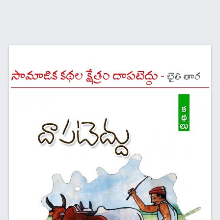
సామాజిక కథల క్షేత్రం దాపటెద్దు -
భైతి తార