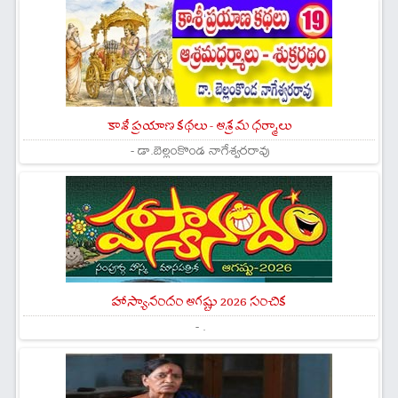
కాశీ ప్రయాణ కథలు - ఆశ్రమ ధర్మాలు
- డా.బెల్లంకొండ నాగేశ్వరరావు
హాస్యానందం ఆగష్టు 2026 సంచిక
- .