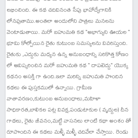
లభించింది. ఈ కథ చదివినంత సేపు భావోద్వేగానికి
లోనవుతాము.అంతలా అందులోని పాత్రలు మనలను
వెంటాడుతాయి. మరో బహుమతి కథ "అభాగ్యుని ఊయల "
భూమి కోల్పోయిన రైతు కుటుంబ సమస్యలను వివరిస్తుంది.
రైతుకు ,ఎద్దుకు మధ్యన ఉన్న అనుబంధాన్ని సరికొత్త కోణం
లో ఆవిష్కరించిన మరో బహుమతి కథ " దాపటెద్దు" యొక్క
కథనం అసక్తి గా ఉంది.ఇలా మరిన్ని బహుమతి పొందిన
కథలు ఈ పుస్తకములో ఉన్నాయి. గ్రామీణ
వాతావరణం,కుటుంబ అనుబంధాలు,మహిళా
సాధికారత,బాలికల పట్ల వివక్ష,పండుటాకుల ( వృద్దుల) దీన
గాథలు, రైతు జీవనం,మట్టి వాసనలు లాంటి కథా అంశం తో
రూపొందిన ఈ కథలు మళ్ళీ మళ్ళీ చదివేలా చేస్తాయి. రెండు