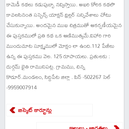
కామెడీ కథలు కడుపుబ్బా నవ్విస్తాయి. అఖరి కోరిక కథలొ
కావలసినంత సస్పెన్స్ యాక్షన్ థ్రిల్లర్ సన్నివేశాలు చోటు
చేసుకున్నాయి. అందమైన ముఖ చిత్రముతో ఆకర్షణీయమైన
ఈ పుస్తకములో ప్రతి కథ ఒక ఆణిముత్యమే.విహారి గారి
ముందుమాట సూక్ష్మములో మోక్షం లా ఉంది.112 పేజీలు
ఉన్న ఈ పుస్తకము వెల. 125 రూపాయలు. ప్రతులకు :
దుర్గమ్ భైతి రామునిపట్ల. గ్రామము, చిన్న
కొడూర్.మండలం, సిద్దిపేట జిల్లా . పిన్ -502267 సెల్
-9959007914
బిస్కెట్ కార్టూన్లు
జలుబు - జాగ్రత్తలు .