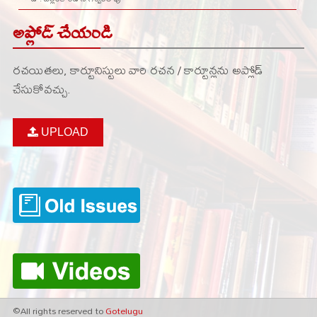
అప్లోడ్ చేయండి
రచయితలు, కార్టూనిస్టులు వారి రచన / కార్టూన్లను అప్లోడ్
చేసుకోవచ్చు.
UPLOAD
©All rights reserved to
Gotelugu