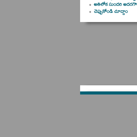
అతిలోక సుందరి అదరగొట్ట
చెప్పుకోండి చూద్దాం
మ
Serials
V
Stories
Su
Columns
C
Cinema
Pr