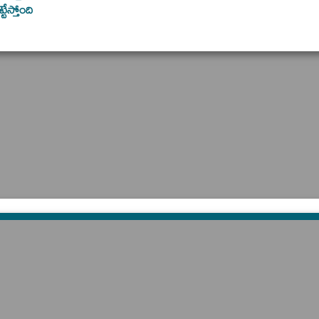
ేస్తోంది
ీ రచనలు పంపవలసిన చిరునామా :
Old Issues
ideos
bmit Article
Library
ontact
ivacy Policy