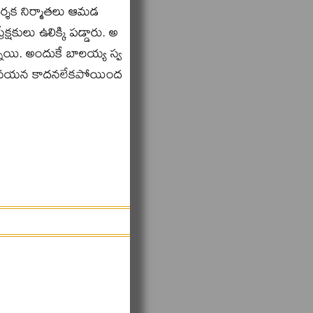
ర్శక నిర్మాతలు ఆమడ
షకులు ఉలిక్కి పడ్డారు. అ
్నాయి. అందుకే బాలయ్య స్వ
తే నయన కాదనలేకపోయింద