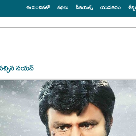
ఈ సంచికలో
కథలు
సీరియల్స్
యువతరం
శీర్
 వచ్చిన నయన్‌