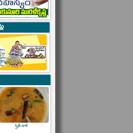
స్పైసీ దాల్