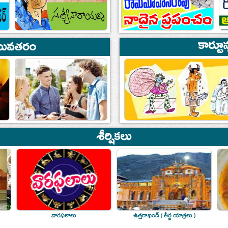
వారఫలాలు
ఉత్తరాఖండ్ ( తీర్థ యాత్రలు )