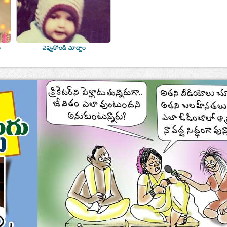
ి
చెప్పుకోండి చూద్దాం