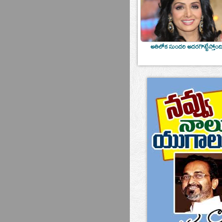
అతిలోక సుందరి అదరగొట్టేస్తోంద