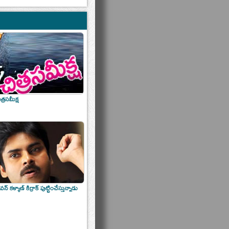
త్రసమీక్ష
న్‌ కళ్యాణ్‌ కిర్రాక్‌ పుట్టించేస్తున్నాడు