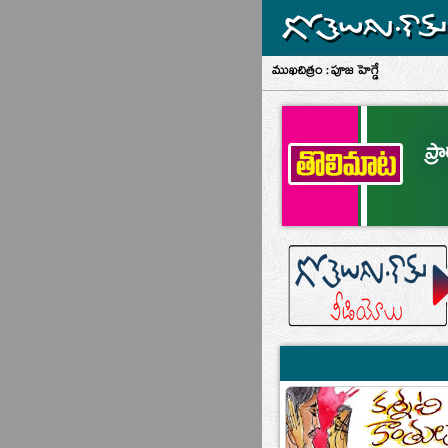
ముఖచిత్రం : పూజ హెగ్డే