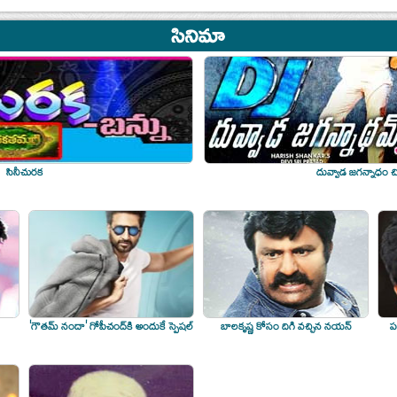
సినీచురక
దువ్వాడ జగన్నాధం చి
'గౌతమ్‌ నందా' గోపీచంద్‌కి అందుకే స్పెషల్‌
బాలకృష్ణ కోసం దిగి వచ్చిన నయన్‌
పవ