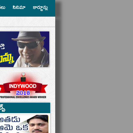
ికలు
సినిమా
కార్టూన్లు