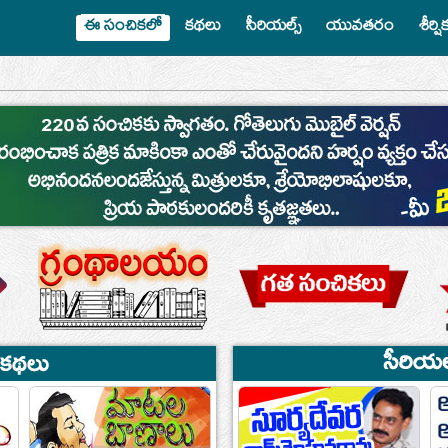
ఈ సంచికలో
కథలు
సీరియల్స్
యువతరం
శీర్ష