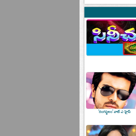
'రంగస్థలం' వాట్‌ ఎ హైప్‌