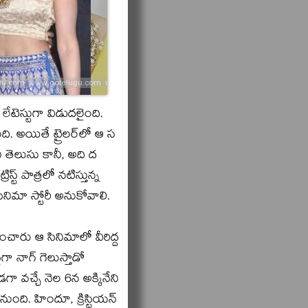
 లేటెస్టుగా విడుదలైంది.
ి. అయితే ట్రైలర్‌లో ఆ స
ీ తెలుసు కానీ, అది ద
్‌ పాత్రలో నటిస్తున్న
ినిమా స్టోరీ అనుకోవాలి.
ంచారు ఆ సినిమాలో వీరిద్ద
ా నాగ్‌ గెలుస్తాడో
ా వచ్చే నెల 6న అక్కినేని
. హిందూ, క్రిస్టియన్‌