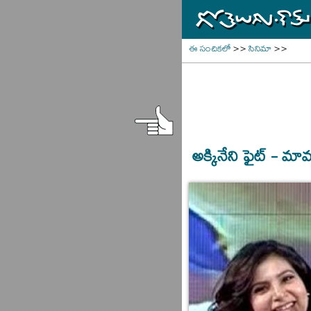
ఈ సంచికలో
>>
సినిమా
>>
అక్కినేని ఫైట్‌ - 