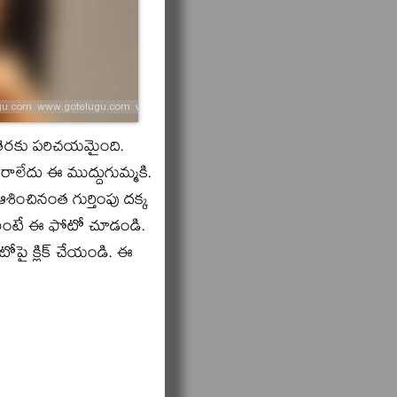
గు తెరకు పరిచయమైంది.
 రాలేదు ఈ ముద్దుగుమ్మకి.
శించినంత గుర్తింపు దక్క
ావాలంటే ఈ ఫోటో చూడండి.
ై క్లిక్‌ చేయండి. ఈ