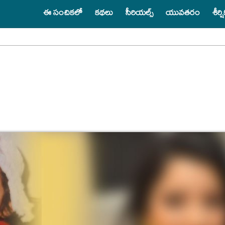
ఈ సంచికలో
కథలు
సీరియల్స్
యువతరం
శీర్