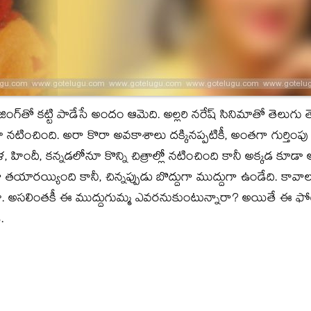
‌పోజింగ్‌తో కట్టి పాడేసే అందం ఆమెది. అల్లరి నరేష్‌ సినిమాతో తెలు
ోనూ నటించింది. అరా కొరా అవకాశాలు దక్కినప్పటికీ, అంతగా గుర్తింపు
ందీ, కన్నడలోనూ కొన్ని చిత్రాల్లో నటించింది కానీ అక్కడ కూడా ఆ
గా తయారయ్యింది కానీ, చిన్నప్పుడు బొద్దుగా ముద్దుగా ఉండేది. క
. అసలింతకీ ఈ ముద్దుగుమ్మ ఎవరనుకుంటున్నారా? అయితే ఈ ఫోటోప
.