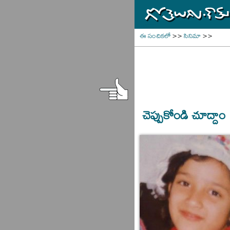
ఈ సంచికలో
>>
సినిమా
>>
చెప్పుకోండి చూద్దాం