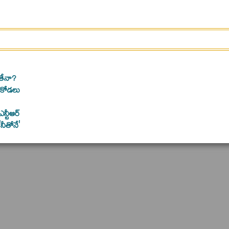
ంతేనా?
s కోడలు
ఎన్టీఆర్‌
నీతోనే'