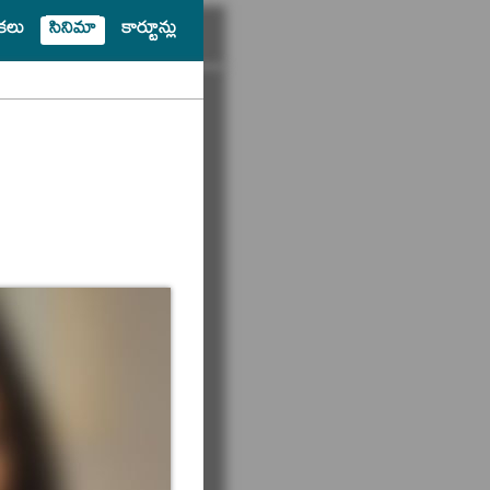
షికలు
సినిమా
కార్టూన్లు