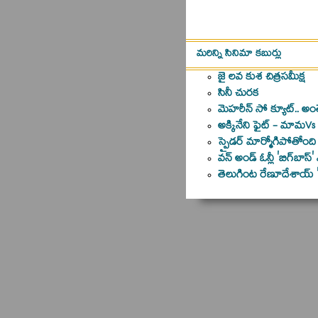
మరిన్ని సినిమా కబుర్లు
జై లవ కుశ చిత్రసమీక్ష
సినీ చురక
మెహరీన్‌ సో క్యూట్‌.. అ
అక్కినేని ఫైట్‌ - మామV
స్పైడర్‌ మార్మోగిపోతోంది
వన్‌ అండ్‌ ఓన్లీ 'బిగ్‌బాస్‌' 
తెలుగింట రేణూదేశాయ్‌ '