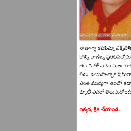
నాజూగ్గా కనిపిస్తూ ఎక్స్
కొన్ని వాణిజ్య ప్రకటనల్ల
తెలుగుతో పాటు మలయాళ, హి
లేదు. వయసొచ్చాక స్లిమ్‌
ఎంత ముద్దుగా ఉందో కదా
క్యూటీ ఎవరో తెలుసుకోండి
ఇక్కడ, క్లిక్ చేయండి.
.