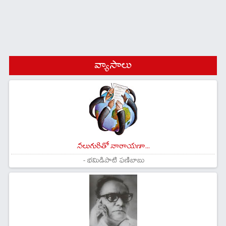
వ్యాసాలు
నలుగురితో నారాయణా...
- భమిడిపాటి ఫణిబాబు