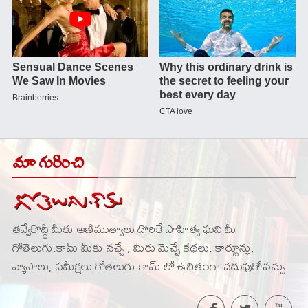
మా గురించి
తవ్వేకొద్దీ మీకు ఆణిముత్యాలు దొరికే సాహిత్య ఘని మీ
గోతెలుగు.కామ్ మీకు నచ్చే , మీరు మెచ్చే కథలు, కార్టూన్లు,
వ్యాసాలు, సమీక్షలు గోతెలుగు.కామ్ లో ఉచితంగా చదువుకోవచ్చు.