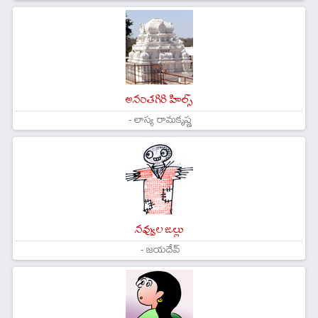
అనంతగిరి హిల్స్
- లాస్య రామకృష్ణ
నవ్వుల జల్లు
- జయదేవ్