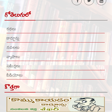
గోతెలుగులో
కథలు
కార్టూన్లు
నవలలు
వ్యాసాలు
సమీక్షలు
వీడియోలు
కొత్తగా