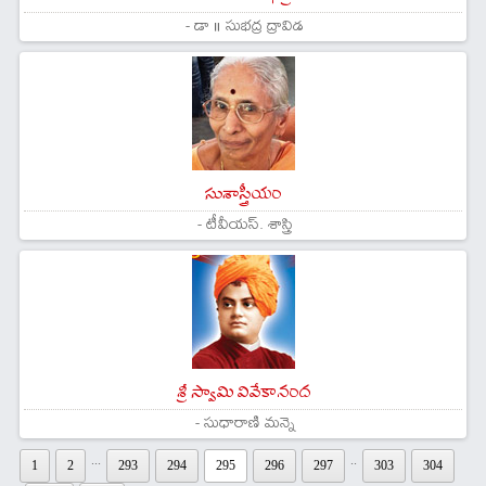
- డా ॥ సుభద్ర ద్రావిడ
సుశాస్త్రీయం
- టీవీయస్. శాస్త్రి
శ్రీ స్వామి వివేకానంద
- సుధారాణి మన్నె
...
..
1
2
293
294
295
296
297
303
304