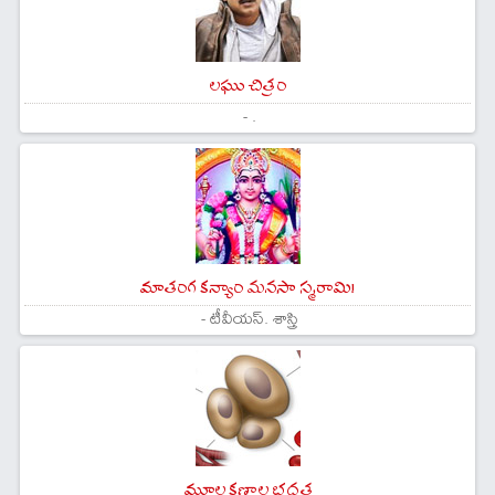
లఘు చిత్రం
- .
మాతంగ కన్యాం మనసా స్మరామి!
- టీవీయస్. శాస్త్రి
మూల కణాల భద్రత