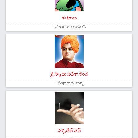
కాకూలు
- సాయిరాం ఆకుండి
శ్రీ స్వామి వివేకానంద
- సుధారాణి మన్నె
సెన్సిటివ్ నెస్