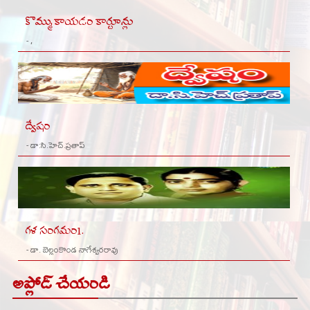
కొమ్ముకాయడం కార్టూన్లు
- ,
ద్వేషం
- డా:సి.హెచ్.ప్రతాప్
గళ సంగమం1.
- డా. బెల్లంకొండ నాగేశ్వరరావు
అప్లోడ్ చేయండి