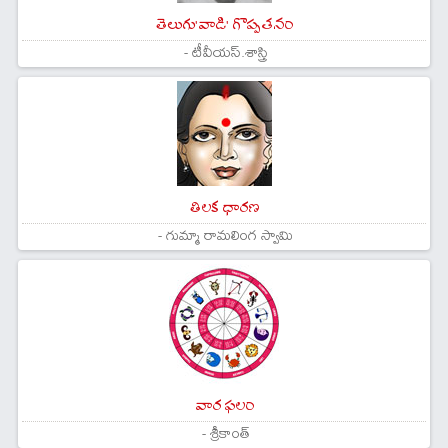
తెలుగు'వాడి' గొప్పతనం
- టీవీయస్.శాస్త్రి
తిలక ధారణ
- గుమ్మా రామలింగ స్వామి
వార ఫలం
- శ్రీకాంత్