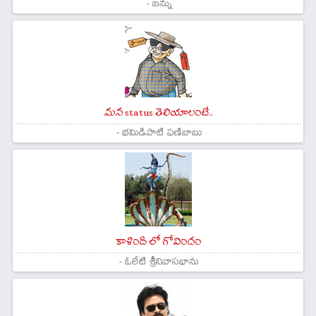
- బన్ను
మన status తెలియాలంటే..
- భమిడిపాటి ఫణిబాబు
కాళింది లో గోవిందం
- ఓలేటి శ్రీనివాసభాను